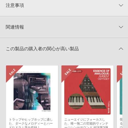
★★★★★
注意事項
0
件の評価
KONTAKTフォーマットについて：
サンプルパック製品の
★5
0%
KONTAKTフォーマットは、
製品版KONTAKT（別売）
に読み込ん
関連情報
★4
0%
でお使いいただけます。無償版のKONTAKT PLAYERではお使いい
★3
0%
ただけませんので、ご注意ください。また、「ライブラリ・タブ」
Big Fish Audio 製品一覧
★2
0%
への表示にも対応しておりません。
★1
0%
この製品の購入者の関心が高い製品
4GBを超えるデータに関するご注意：
FAT32でフォーマットされた
HDDには、1ファイル4GBを超えるデータを格納することができま
レビューをもっと見る »
せん。データ容量が4GBを超えるダウンロード製品をご購入いただ
きます際には、NTFSやHFS＋でフォーマットされたHDDをご用意
いただく必要がございます。
製品の購入手続き完了後、受注確認メールとシリアルナンバーをお
知らせするメールの2通が送信されます。メールに記載されており
ます説明に沿って、製品のダウンロード／導入を行って下さい。
サンプルパック製品には、原則として日本語版操作マニュアルをご
用意しておりません。ご購入後のご不明点や詳細に関するお問い合
わせなどは
テクニカルサポート
までご連絡ください。
トラップやヒップホップに適し
ニューエイジにフォーカスし
骨太
デモソングは、製品収録サウンドを使ってできることを紹介するた
た、ダークなメロディーとハー
た、唯一無二の官能的ヴィンテ
る官
めのデモンストレーション用の楽曲です。原則として、デモソング
ドなドラム等を収録！
ージシンセサウンド 好評第3弾
ウンド