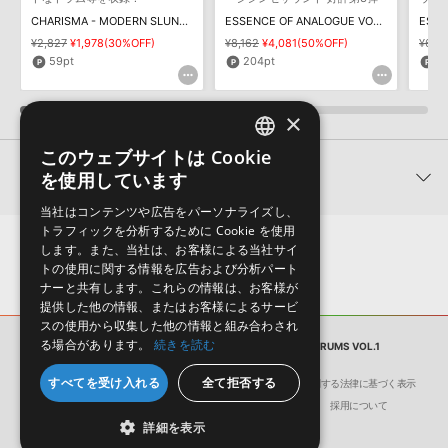
そのものをお使いいただくことはできません。また、デモソングを
CHARISMA - MODERN SLUNG HIP HOP
ESSENCE OF ANALOGUE VOL 3 AMBIENT ODYSSEY
構成する全てのサウンドが、サンプルパックに含まれていることを
¥2,827
¥1,978(30%OFF)
¥8,162
¥4,081(50%OFF)
¥6,9
保証するものではありません。
59pt
204pt
1
ダウンロード製品という性質上、一切の返品・返金はお受け付け致
しかねます。
×
このウェブサイトは Cookie
ENGLISH
関連製品
を使用しています
JAPANESE
当社はコンテンツや広告をパーソナライズし、
トラフィックを分析するために Cookie を使用
します。また、当社は、お客様による当社サイ
トの使用に関する情報を広告および分析パート
ナーと共有します。これらの情報は、お客様が
提供した他の情報、またはお客様によるサービ
スの使用から収集した他の情報と組み合わされ
る場合があります。
続きを読む
サンプルパック
PERFORMANCE LOOPS DRUMS VOL.1
すべてを受け入れる
全て拒否する
会社概要
環境保護（CSR）への取り組み
特定商取引に関する法律に基づく表示
洗練されたグルーヴとウォーム
幅広いファンキーなサウンドに
ダイ
サイト動作環境
利用規約
個人情報の保護について
採用について
さを持つネオソウルのコンスト
使えるホーンセクションのコン
ィー
詳細を表示
ラクションキットを収録
ストラクションキットを収録
ンス