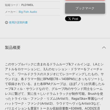
効果音 »
お問い合わせ »
短縮コード
PLD1WDL
無償のサウンド
管理ソフト
ブックマーク
メーカー
Big Fish Audio
BGM »
使用許諾契約書
次世代型
ボーカル・エディタ
info_outline
APS
映像のBGM・
セリフを音声分離
製品概要
SLS
音素材の制作・
ライセンス提供
このサンプルパックに含まれるドラムループ&フィルインは、LAとシ
アトルをロケーションに、3人のセッション・ドラマーをフィーチャ
ーして、ワールドクラスのスタジオにてレコーディングしたもの。サ
ウンドは、各ドラマー別にBPM順(78～140BPM)にきっちりソートし
て収録されている。また各BPMグループは、ほぼ｢ノリ｣が共通したル
ープ&フィル・サウンドなので、グループ内のサウンド同士をシーム
レスに繋げて、実に生々しいドラムトラックが制作可能。Brushを使
ったトライバル・ファンク・リズム(Artist1)、Raga/Ska+華麗なハイ
ハットワーク・ファンク(Artist2)、ラウドでヘヴィなArtistr3など、
バリエイションも豊富!! トータル収録容量数=636MB。ACIDIZE済