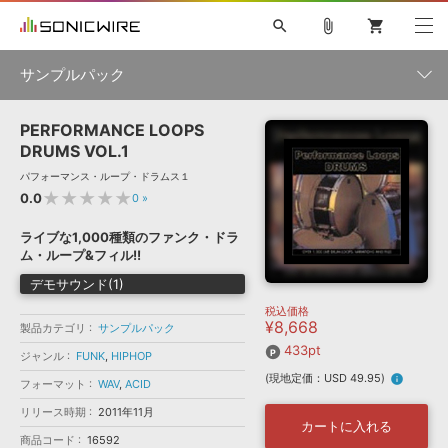
search
attach_file
shopping_cart
サンプルパック
PERFORMANCE LOOPS
初音ミク NT
鏡音リン・レン V4X
巡音ルカ V4X
MEIKO V3
製品一覧
ソフト音源 »
DRUMS VOL.1
KAITO V3
VOCALOID
TOONTRACK
SPITFIRE AUDIO
パフォーマンス・ループ・ドラムス１
VIENNA
EZ DRUMMER 3
SERUM
ライセンスフリーBGM
★★★★★
0.0
0
»
プラグイン・エフェクト »
サンプルパックを試そう
ボーカル抜き出し
DUBSTEP
ジャンル
キャンペーン »
ライブな1,000種類のファンク・ドラ
ELECTRONICA
EDM
TRANCE
MUTANT
ROUTER.FM
ム・ループ&フィル!!
SONOCA
サンプルパック »
特集 »
デモサウンド(1)
製品サポート情報 »
メーカー
税込価格
ソフト音源
プラグイン・エフェクト
サンプルパック
¥8,668
ソフトウェア／ツール »
製品カテゴリ
サンプルパック
ニュースレター »
DTMガイド »
433pt
ソフトウェア／ツール
DAW
効果音
BGM
ジャンル
FUNK
,
HIPHOP
音楽カード
製作サービス
フォーマット
(現地定価：USD 49.95)
info
フォーマット
WAV
,
ACID
DAW »
SONICWIREブログ »
FAQ »
リリース時期
2011年11月
楽曲配信流通
サービス
カートに入れる
商品コード
ランキング
16592