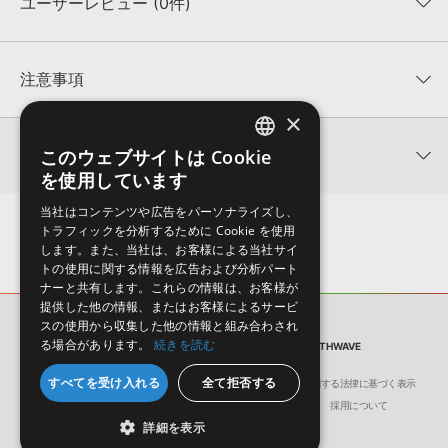
ユーザーレビュー (0件)
収録ファイル一覧
平均評価
0
★★★★★
注意事項
0
件の評価
×
KONTAKTフォーマットについて：
サンプルパック製品の
★5
0%
KONTAKTフォーマットは、
製品版KONTAKT（別売）
に読み込ん
関連情報
このウェブサイトは Cookie
ENGLISH
★4
0%
でお使いいただけます。無償版のKONTAKT PLAYERではお使いい
を使用しています
★3
0%
ただけませんので、ご注意ください。また、「ライブラリ・タブ」
JAPANESE
【Producer Loops】約4,000タイトルのサンプルパックが最大
★2
0%
への表示にも対応しておりません。
当社はコンテンツや広告をパーソナライズし、
50%OFF！サマーセール！
★1
0%
トラフィックを分析するために Cookie を使用
4GBを超えるデータに関するご注意：
FAT32でフォーマットされた
します。また、当社は、お客様による当社サイ
Producer Loops 製品一覧
HDDには、1ファイル4GBを超えるデータを格納することができま
レビューをもっと見る »
トの使用に関する情報を広告および分析パート
せん。データ容量が4GBを超えるダウンロード製品をご購入いただ
ナーと共有します。これらの情報は、お客様が
きます際には、NTFSやHFS＋でフォーマットされたHDDをご用意
提供した他の情報、またはお客様によるサービ
いただく必要がございます。
スの使用から収集した他の情報と組み合わされ
サンプルパック
る場合があります。
続きを読む
製品の購入手続き完了後、受注確認メールとシリアルナンバーをお
ESSENCE OF ANALOGUE VOL 2 CINEMATIC SYNTHWAVE
知らせするメールの2通が送信されます。メールに記載されており
すべてを受け入れる
全て拒否する
会社概要
環境保護（CSR）への取り組み
特定商取引に関する法律に基づく表示
ます説明に沿って、製品のダウンロード／導入を行って下さい。
サイト動作環境
利用規約
個人情報の保護について
採用について
サンプルパック製品には、原則として日本語版操作マニュアルをご
詳細を表示
用意しておりません。ご購入後のご不明点や詳細に関するお問い合