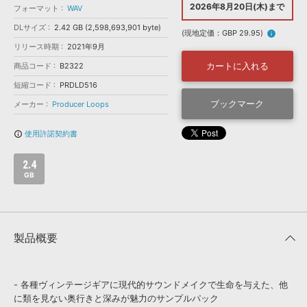
効果音 »
2026年8月20日(木)まで
フォーマット
WAV
お問い合わせ »
無償のサウンド
管理ソフト
DLサイズ
2.42 GB (2,598,693,901 byte)
(現地定価：GBP 29.95)
info
BGM »
リリース時期
2021年9月
次世代型
ボーカル・エディタ
カートに入れる
商品コード
B2322
短縮コード
PRDLD516
APS
ブックマーク
映像のBGM・
セリフを音声分離
メーカー
Producer Loops
使用許諾契約書
info_outline
SLS
音素材の制作・
ライセンス提供
2.4
GB
製品概要
- 各種ヴィンテージギアに現代的サウンドメイクで生命を与えた、他
に類を見ない奥行きと深みが魅力のサンプルパック