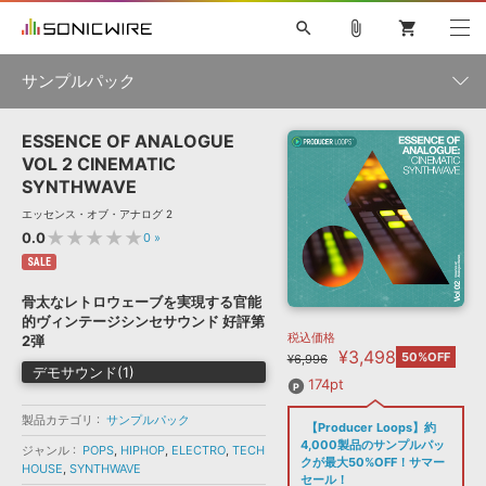
search
attach_file
shopping_cart
サンプルパック
ESSENCE OF ANALOGUE
初音ミク NT
鏡音リン・レン V4X
巡音ルカ V4X
MEIKO V3
製品一覧
ソフト音源 »
VOL 2 CINEMATIC
KAITO V3
VOCALOID
TOONTRACK
SPITFIRE AUDIO
SYNTHWAVE
VIENNA
EZ DRUMMER 3
SERUM
ライセンスフリーBGM
エッセンス・オブ・アナログ 2
プラグイン・エフェクト »
サンプルパックを試そう
ボーカル抜き出し
DUBSTEP
ジャンル
★★★★★
キャンペーン »
0.0
0
»
ELECTRONICA
EDM
TRANCE
MUTANT
ROUTER.FM
SALE
SONOCA
サンプルパック »
骨太なレトロウェーブを実現する官能
特集 »
製品サポート情報 »
メーカー
的ヴィンテージシンセサウンド 好評第
税込価格
ソフト音源
プラグイン・エフェクト
サンプルパック
2弾
¥3,498
ソフトウェア／ツール »
50%OFF
¥6,996
ニュースレター »
デモサウンド(1)
DTMガイド »
ソフトウェア／ツール
DAW
効果音
BGM
174pt
音楽カード
製作サービス
フォーマット
製品カテゴリ
DAW »
サンプルパック
【Producer Loops】約
SONICWIREブログ »
FAQ »
4,000製品のサンプルパッ
ジャンル
POPS
,
HIPHOP
,
ELECTRO
,
TECH
楽曲配信流通
サービス
クが最大50%OFF！サマー
HOUSE
,
SYNTHWAVE
ランキング
セール！