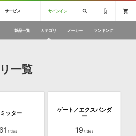
CK
SPITFIRE AUDIO
VIENNA
search
attach_file
shopping_cart
サービス
サインイン
BSTEP
ELECTRONICA
EDM
ソフトウェア／ツール »
SONICWIREブログ »
お問い合わせ »
製品一覧
カテゴリ
メーカー
ランキング
のための無
ボーカルパートの制作が自由自在な、次世代
W
効果音
BGM
型ボーカル・エディタ
製品一覧
テクニカルサポート窓口
カテゴリ
製品購入前のご質問・ご相談
メーカー
ランキング
リ一覧
ゲート／エクスパンダ
ミッター
ー
61
19