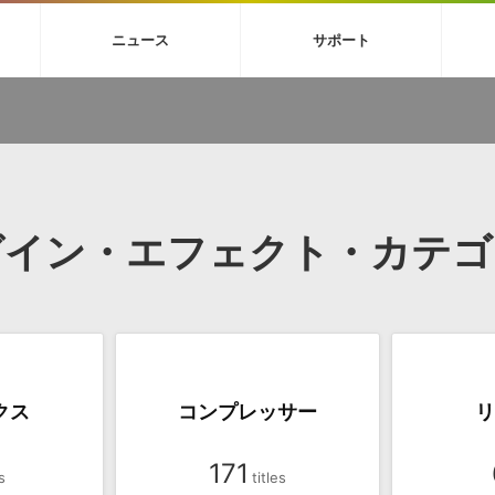
4X
巡音ルカ V4X
MEIKO V3
KAITO V3
VOCALOID
TOONTRA
ニュース
サポート
イセンスフリーBGM
サンプルパックを試そう
ボーカル抜き出し
DU
FAQ »
イン・エフェクト »
イド »
サンプルパック »
ニュースレター »
TRANCE
MUTANT
ROUTER.FM
SONOCA
サウンド素材の効率的な一元管理
ュージシャン向けの楽曲配信流通サ
Piapro Studio / Vocaloid4関連
イン・エフェクト
サンプルパック
ソフトウェア／ツール
DA
償ソフトウェア
者ガイド
製品一覧
バックナンバー一覧
初音ミク V4X関連
ュー一覧
パックを体験してみよう
ジャンル
購読のお申し込み
EZdrummer 3関連
一覧
メーカー
VIENNA関連
ンガー・ラインナップ
グ
フォーマット
グイン・エフェクト・カテゴ
イセンシング・サービス
オンラインストアガイド
ランキング
プロセッシング・サービス
ヘルプ
や要件に応じたBGM/効果音の新
クを試そう！
ライセンス提供
BGM »
»
製品一覧
クス
コンプレッサー
リ
ジャンル
メーカー
ランキング
グ
171
シングルBGM
効果音