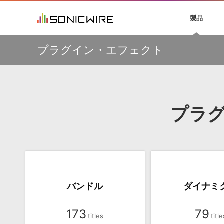
初音ミク NT
鏡音リン・レン V
製品
EZ DRUMMER 3
SERUM
ラ
ソフト音源 »
キャンペーン »
製品サポート情報 »
プラグ
特集 »
DTMガ
プラグイン・エフェクト
音楽ダウンロードカード製作サービス
独立系ミ
ソフト音源
プラグ
製品一覧
【50％OFF】Soundiron 期間限定セール！人気のクワイ
VOCALOID4 ENGINE製品サポート
製品一覧
特集一覧
DTM初心
ービス
ヤ音源、ストリングス音源が特別価格！
EZ DRUMMER ENGINE製品サポート
楽器＆カテゴリ
カテゴリ
インタビ
サンプル
Audiomodern Summer Sale！全製品35％OFF！
KONTAKT PLAYER 5製品サポート
メーカー
メーカー
TIPS記事
万物を創造するシンセ『Avenger 2』や拡張音源が
VIENNA INSTRUMENTS製品サポート
バーチャルシ
33％OFF！Vengeance Soundサマーセール！
エンジン
ランキン
APS
SLS
プラ
サウンド・ラ
【AudioThing】古典的なラテン・サウンドを収録した
ランキング
『LATIN PERCUSSION』が51％OFF！
オーディオ・
BGMやセリフの抽出・削除を実現する音声
製品の仕様
【HEAVYOCITY】サマーセール Reloaded！シネマティ
サンプルパッ
分離サービス
規制作・
ック音源 / エフェクト最大75%OFF！
DAW »
効果音 
Ableton Live
製品一覧
バンドル
ダイナミ
Bitwig
カテゴリ
Cubase
メーカー
FL Studio
173
ランキン
79
SoundBridge
シングル