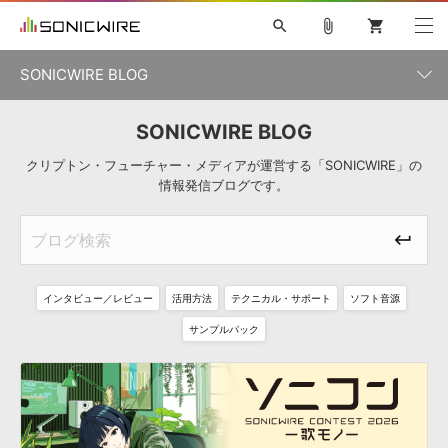
search
attach_file
shopping_cart
SONICWIRE BLOG
SONICWIRE BLOG
初音ミク V4X
鏡音リン・レン V4X
巡音ルカ V4X
カテゴリ一覧
ソフト音源 »
ボーカル抜き出し
MEIKO V3
KAITO V3
MASSIVE
クリプトン・フューチャー・メディアが運営する「SONICWIRE」の
情報発信ブログです。
SYLENTH1
VOCALOID
VIENNA
ライセンスフリーBGM
プラグイン・エフェクト »
記事一覧
TOONTRACK
サンプルパックを試そう
MUTANT
キャンペーン »
シネマティック音源特集
EZdrummer2
KOTO NATION
DUBSTEP
ELECTRONICA
EDM
TRANCE
ROUTER.FM
サンプルパック »
特集 »
製品サポート情報 »
インタビュー／レビュー
活用方法
テクニカル・サポート
ソフト音源
ソフト音源
プラグイン・エフェクト
サンプルパック
ソフトウェア／ツール »
サンプルパック
ニュースレター »
DTMガイド »
ソフトウェア／ツール
DAW
効果音
BGM
音楽カード
製作サービス
DAW »
SONICWIREブログ »
FAQ »
楽曲配信流通
サービス