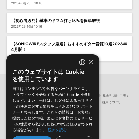
2025年6月20日 18:10
【初心者必見】基本のドラム打ち込みを簡単解説
2023年2月10日 10:16
【SONICWIREスタッフ厳選】おすすめギター音源10選2023年
4月版！
2023年4月14日 19:16
×
このウェブサイトは Cookie
ENGLISH
を使用しています
JAPANESE
SONICWIRE BLOG
当社はコンテンツや広告をパーソナライズし、
トラフィックを分析するために Cookie を使用
会社概要
環境保護（CSR）への取り組み
特定商取引に関する法律に基づく表示
します。また、当社は、お客様による当社サイ
サイト動作環境
利用規約
個人情報の保護について
採用について
トの使用に関する情報を広告および分析パート
ナーと共有します。これらの情報は、お客様が
提供した他の情報、またはお客様によるサービ
スの使用から収集した他の情報と組み合わされ
る場合があります。
続きを読む
日本語
English