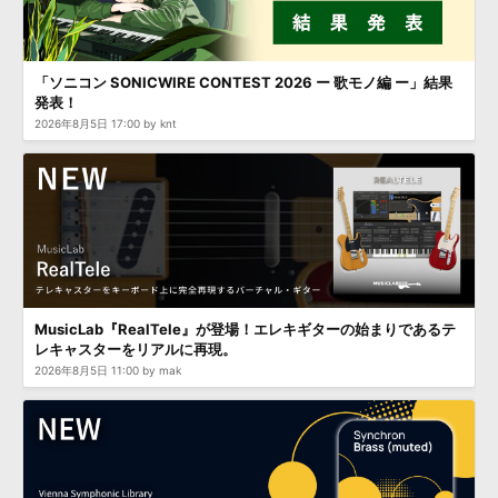
効果音 »
お問い合わせ »
無償のサウンド
管理ソフト
BGM »
「ソニコン SONICWIRE CONTEST 2026 ー 歌モノ編 ー」結果
発表！
次世代型
ボーカル・エディタ
2026年8月5日 17:00 by knt
APS
映像のBGM・
セリフを音声分離
SLS
音素材の制作・
ライセンス提供
MusicLab『RealTele』が登場！エレキギターの始まりであるテ
レキャスターをリアルに再現。
2026年8月5日 11:00 by mak