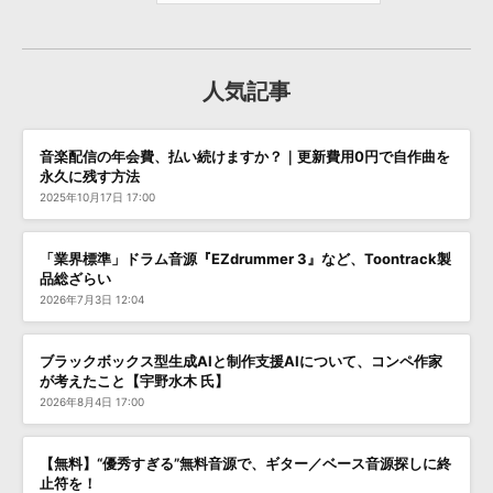
人気記事
音楽配信の年会費、払い続けますか？｜更新費用0円で自作曲を
永久に残す方法
2025年10月17日 17:00
「業界標準」ドラム音源『EZdrummer 3』など、Toontrack製
品総ざらい
2026年7月3日 12:04
ブラックボックス型生成AIと制作支援AIについて、コンペ作家
が考えたこと【宇野水木 氏】
2026年8月4日 17:00
【無料】“優秀すぎる”無料音源で、ギター／ベース音源探しに終
止符を！