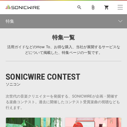
search
attach_file
shopping_cart
特集
特集一覧
初音ミク NT
鏡音リン・レン V4X
巡音ルカ V4X
MEIKO V3
特集一覧
ソフト音源 »
KAITO V3
VOCALOID
TOONTRACK
SPITFIRE AUDIO
活用ガイドなどのHow To、お得な購入、当社が展開するサービスな
どについて掲載した、特集ページの一覧です。
VIENNA
EZ DRUMMER 3
SERUM
ライセンスフリーBGM
プラグイン・エフェクト »
サンプルパックを試そう
ボーカル抜き出し
DUBSTEP
インタビュー一覧
キャンペーン »
ELECTRONICA
EDM
TRANCE
MUTANT
ROUTER.FM
SONICWIRE CONTEST
SONOCA
サンプルパック »
特集 »
製品サポート情報 »
ソニコン
ソフト音源
プラグイン・エフェクト
サンプルパック
ソフトウェア／ツール »
ニュースレター »
次世代の音楽クリエイターを発掘する、SONICWIREが企画・開催す
DTMガイド »
ソフトウェア／ツール
DAW
効果音
BGM
る楽曲コンテスト。過去に開催したコンテスト受賞楽曲の視聴なども
音楽カード
製作サービス
行えます。
DAW »
SONICWIREブログ »
FAQ »
楽曲配信流通
サービス