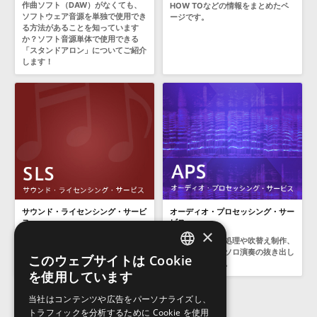
作曲ソフト（DAW）がなくても、
HOW TOなどの情報をまとめたペ
ソフトウェア音源を単独で使用でき
ージです。
る方法があることを知っています
か？ソフト音源単体で使用できる
「スタンドアロン」についてご紹介
します！
サウンド・ライセンシング・サービ
オーディオ・プロセッシング・サー
ス
ビス
×
「音」の新規制作やハード／ソフト
昔の映像の音声処理や吹替え制作、
ウェアへのライセンス提供を承りま
ボーカルや楽器ソロ演奏の抜き出し
このウェブサイトは Cookie
す。
処理、承ります。
ENGLISH
を使用しています
JAPANESE
当社はコンテンツや広告をパーソナライズし、
トラフィックを分析するために Cookie を使用