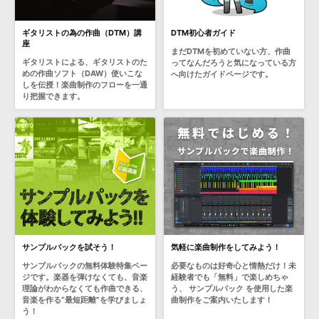
ギタリストの為の作曲（DTM）講
DTM初心者ガイド
座
まだDTMを初めていない方、作曲
ギタリストによる、ギタリストのた
ってなんだろうと気になっている方
めの作曲ソフト（DAW）使いこな
へ向けたガイドページです。
しを伝授！楽曲制作のフローを一通
り把握できます。
サンプルパックを試そう！
気軽に楽曲制作をしてみよう！
サンプルパックの無料体験特集ペー
必要なものは好奇心と情熱だけ！未
ジです。楽器を弾けなくても、音楽
経験者でも「無料」で楽しめちゃ
理論がわからなくても作曲できる、
う、 サンプルパック を使用した楽
音楽を作る“最短距離”を学びましょ
曲制作をご案内いたします！
う！