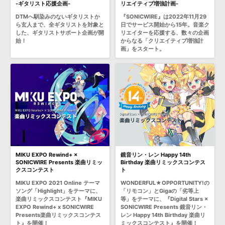
-ギタリスト応援企画-
リエイティブ増強計画-
DTMへ馴染みのないギタリストか
『SONICWIRE』は2022年11月29
ら玄人まで、全ギタリストを対象と
日でサービス開始から15年。音楽ク
した、ギタリストサポート企画が開
リエイターを応援する、数々の企画
始！
からなる「クリエイティブ増強計
画」をスタート。
MIKU EXPO Rewind+ ×
鏡音リン・レン Happy 14th
SONICWIRE Presents 楽曲リミッ
Birthday 楽曲リミックスコンテス
クスコンテスト
ト
MIKU EXPO 2021 Online テーマ
WONDERFUL★OPPORTUNITY!の
ソング「Highlight」をテーマに、
「リモコン」とGigaの「劣等上
楽曲リミックスコンテスト『MIKU
等」をテーマに、『Digital Stars ×
EXPO Rewind+ x SONICWIRE
SONICWIRE Presents 鏡音リン・
Presents楽曲リミックスコンテス
レン Happy 14th Birthday 楽曲リ
ト』を開催！
ミックスコンテスト』を開催！