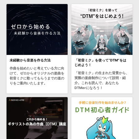
未経験から音楽を作る方法
「初音ミク」を使って“DTM”をは
じめよう！
作曲を始めたいと考えている方に向
「初音ミク」の生まれた背景から、
けて、ゼロからオリジナルの楽曲を
実際の楽曲制作について説明・紹
初音ミクに歌ってもらうまでの道の
介。これを読んで、あなたも
りをご案内いたします。
DTMerになろう！