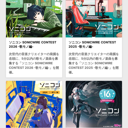
効果音 »
お問い合わせ »
無償のサウンド
管理ソフト
BGM »
次世代型
ボーカル・エディタ
ソニコン SONICWIRE CONTEST
ソニコン SONICWIRE CONTEST
APS
映像のBGM・
セリフを音声分離
2026 -歌モノ編-
2025 -歌モノ編-
次世代の音楽クリエイターの発掘を
次世代の音楽クリエイターの発掘を
念頭に、5分以内の歌モノ楽曲を募
念頭に、5分以内の歌モノ楽曲を募
SLS
音素材の制作・
ライセンス提供
集する「ソニコン SONICWIRE
集する「ソニコン SONICWIRE
CONTEST 2026 -歌モノ編-」を開
CONTEST 2025 -歌モノ編-」を開
催。
催。