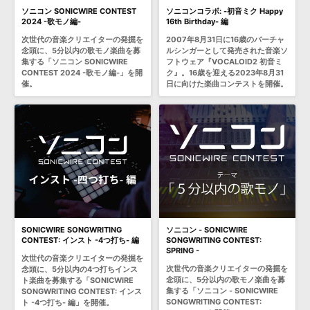
ソニコン SONICWIRE CONTEST
ソニコンコラボ: -初音ミク Happy
2024 -歌モノ編-
16th Birthday- 編
次世代の音楽クリエイターの発掘を
2007年8月31日に16歳のバーチャ
念頭に、5分以内の歌モノ楽曲を募
ルシンガーとして発売された音楽ソ
集する「ソニコン SONICWIRE
フトウェア『VOCALOID2 初音ミ
CONTEST 2024 -歌モノ編-」を開
ク』。16歳を迎える2023年8月31
催。
日に向けた楽曲コンテストを開催。
SONICWIRE SONGWRITING
ソニコン - SONICWIRE
CONTEST: インスト -4つ打ち- 編
SONGWRITING CONTEST:
SPRING -
次世代の音楽クリエイターの発掘を
次世代の音楽クリエイターの発掘を
念頭に、5分以内の4つ打ちインス
念頭に、5分以内の歌モノ楽曲を募
ト楽曲を募集する「SONICWIRE
集する「ソニコン - SONICWIRE
SONGWRITING CONTEST: インス
SONGWRITING CONTEST:
ト -4つ打ち- 編」を開催。