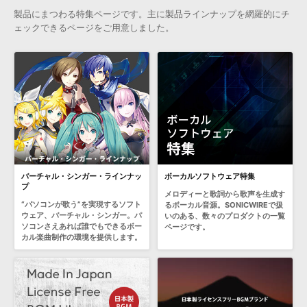
製品にまつわる特集ページです。主に製品ラインナップを網羅的にチ
ェックできるページをご用意しました。
バーチャル・シンガー・ラインナッ
ボーカルソフトウェア特集
プ
メロディーと歌詞から歌声を生成す
“パソコンが歌う”を実現するソフト
るボーカル音源。SONICWIREで扱
ウェア、バーチャル・シンガー。パ
いのある、数々のプロダクトの一覧
ソコンさえあれば誰でもできるボー
ページです。
カル楽曲制作の環境を提供します。