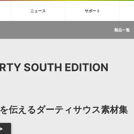
4X
巡音ルカ V4X
MEIKO V3
KAITO V3
VOCALOID
TOONTRA
ニュース
サポート
イセンスフリーBGM
サンプルパックを試そう
ボーカル抜き出し
DU
FAQ »
イン・エフェクト »
イド »
サンプルパック »
ニュースレター »
TRANCE
MUTANT
ROUTER.FM
SONOCA
製品一覧
サウンド素材の効率的な一元管理
ュージシャン向けの楽曲配信流通サ
Piapro Studio / Vocaloid4関連
イン・エフェクト
サンプルパック
ソフトウェア／ツール
DA
償ソフトウェア
者ガイド
製品一覧
バックナンバー一覧
初音ミク V4X関連
ュー一覧
パックを体験してみよう
ジャンル
購読のお申し込み
EZdrummer 3関連
一覧
メーカー
VIENNA関連
ンガー・ラインナップ
グ
フォーマット
RTY SOUTH EDITION
イセンシング・サービス
オンラインストアガイド
ランキング
プロセッシング・サービス
ヘルプ
や要件に応じたBGM/効果音の新
クを試そう！
ライセンス提供
BGM »
»
製品一覧
を伝えるダーティサウス素材集
ジャンル
メーカー
ランキング
グ
シングルBGM
効果音