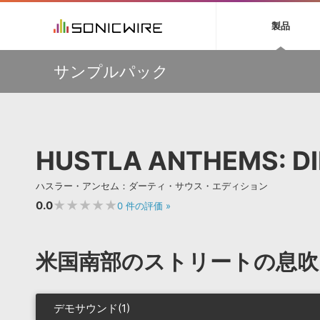
初音ミク NT
鏡音リン・レン V
製品
EZ DRUMMER 3
SERUM
ラ
ソフト音源 »
キャンペーン »
製品サポート情報 »
プラグ
特集 »
DTMガ
サンプルパック
音楽ダウンロードカード製作サービス
独立系ミ
ソフト音源
プラグ
製品一覧
【Wavetick】幅広いジャンルのサンプルパックが
VOCALOID4 ENGINE製品サポート
製品一覧
特集一覧
DTM初心
ービス
30%OFF！サマーセール第2弾！
EZ DRUMMER ENGINE製品サポート
楽器＆カテゴリ
カテゴリ
インタビ
サンプル
多彩で精度の高いコンプレッション・サウンドを実現する
KONTAKT PLAYER 5製品サポート
メーカー
『Fuse Compressor』が50％OFF
メーカー
TIPS記事
VIENNA INSTRUMENTS製品サポート
バーチャルシ
【33%OFF】オーディオに揺らぎを与えるローファイ・エ
エンジン
ランキン
APS
SLS
HUSTLA ANTHEMS: DI
フェクト『Pitch Dropout 2』発売記念セール！
サウンド・ラ
ランキング
【最大65％OFF】IK Multimedia 各種プロモーション実施
オーディオ・
中！
BGMやセリフの抽出・削除を実現する音声
製品の仕様
サンプルパッ
ハスラー・アンセム：ダーティ・サウス・エディション
分離サービス
規制作・
【期間延長】Sound Ideasの業界標準効果音パックが
50%OFF！MID YEAR SALE！
★★★★★
0.0
0
件の評価
»
DAW »
効果音 
Ableton Live
製品一覧
米国南部のストリートの息吹
Bitwig
カテゴリ
Cubase
メーカー
FL Studio
ランキン
デモサウンド(1)
SoundBridge
シングル