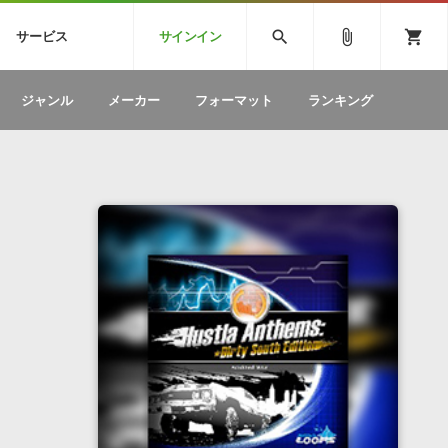
CK
SPITFIRE AUDIO
VIENNA
search
attach_file
shopping_cart
サービス
サインイン
BSTEP
ELECTRONICA
EDM
ソフトウェア／ツール »
SONICWIREブログ »
お問い合わせ »
ジャンル
メーカー
フォーマット
ランキング
のための無
ボーカルパートの制作が自由自在な、次世代
W
効果音
BGM
型ボーカル・エディタ
製品一覧
テクニカルサポート窓口
カテゴリ
製品購入前のご質問・ご相談
メーカー
ランキング