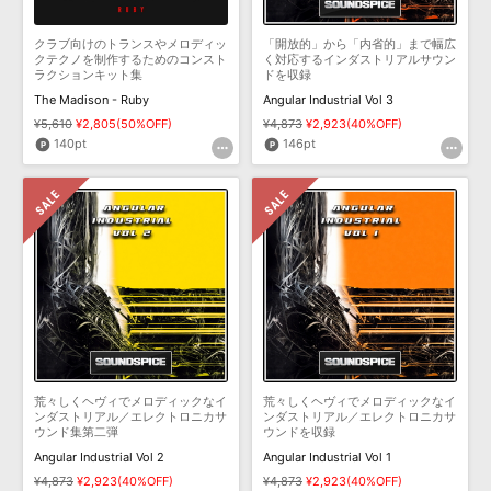
クラブ向けのトランスやメロディッ
「開放的」から「内省的」まで幅広
クテクノを制作するためのコンスト
く対応するインダストリアルサウン
ラクションキット集
ドを収録
The Madison - Ruby
Angular Industrial Vol 3
¥5,610
¥2,805(50%OFF)
¥4,873
¥2,923(40%OFF)
140pt
146pt
荒々しくヘヴィでメロディックなイ
荒々しくヘヴィでメロディックなイ
ンダストリアル／エレクトロニカサ
ンダストリアル／エレクトロニカサ
ウンド集第二弾
ウンドを収録
Angular Industrial Vol 2
Angular Industrial Vol 1
¥4,873
¥2,923(40%OFF)
¥4,873
¥2,923(40%OFF)