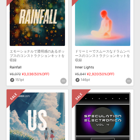
エモーショナルで透明感のあるポッ
ドリーミーでスムースなドラムンベ
プスのコンストラクションキットを
ースのコンストラクションキットを
収録
収録
Rainfall
Inner Lights
¥6,072
¥3,036(50%OFF)
¥5,841
¥2,920(50%OFF)
151pt
146pt