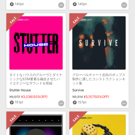
140pt
140pt
タイトなハウスのグルーヴとダイナ
グローバルチャート志向のポップス
ミックなEDM要素を融合させたハ
制作に適したコンストラクションキ
イエナジーなサウンドを収録
ット集
Stutter House
Survive
¥6,072
¥3,036(50%OFF)
¥6,314
¥3,157(50%OFF)
151pt
157pt