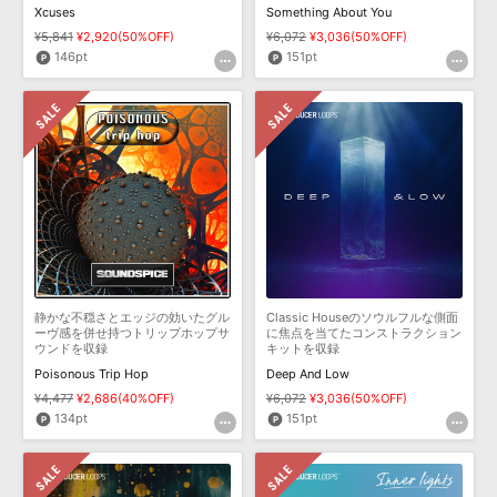
Xcuses
Something About You
¥5,841
¥2,920(50%OFF)
¥6,072
¥3,036(50%OFF)
146pt
151pt
静かな不穏さとエッジの効いたグル
Classic Houseのソウルフルな側面
ーヴ感を併せ持つトリップホップサ
に焦点を当てたコンストラクション
ウンドを収録
キットを収録
Poisonous Trip Hop
Deep And Low
¥4,477
¥2,686(40%OFF)
¥6,072
¥3,036(50%OFF)
134pt
151pt