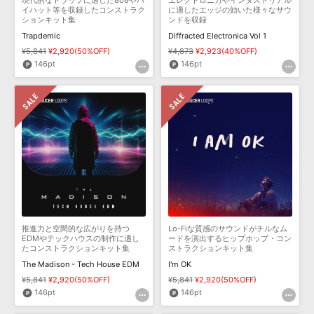
現代的なトラップに適した808やハ
エレクトロニカやインダストリアル
イハット等を収録したコンストラク
に適したエッジの効いた様々なサウ
ションキット集
ンドを収録
Trapdemic
Diffracted Electronica Vol 1
¥5,841
¥2,920(50%OFF)
¥4,873
¥2,923(40%OFF)
146pt
146pt
推進力と空間的な広がりを持つ
Lo-Fiな質感のサウンドがチルなム
EDMやテックハウスの制作に適し
ードを演出するヒップホップ・コン
たコンストラクションキット集
ストラクションキット集
The Madison - Tech House EDM
I'm OK
¥5,841
¥2,920(50%OFF)
¥5,841
¥2,920(50%OFF)
146pt
146pt