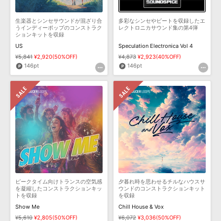
生楽器とシンセサウンドが混ざり合
多彩なシンセやビートを収録したエ
うインディーポップのコンストラク
レクトロニカサウンド集の第4弾
ションキットを収録
US
Speculation Electronica Vol 4
¥5,841
¥2,920(50%OFF)
¥4,873
¥2,923(40%OFF)
146pt
146pt
ピークタイム向けトランスの空気感
夕暮れ時を思わせるチルなハウスサ
を凝縮したコンストラクションキッ
ウンドのコンストラクションキット
トを収録
を収録
Show Me
Chill House & Vox
¥5,610
¥2,805(50%OFF)
¥6,072
¥3,036(50%OFF)