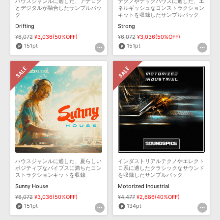
ハウスジャンルに適した、アナログ
テクノやテックハウスに適した、エ
とデジタルが融合したサンプルパッ
ネルギッシュなコンストラクション
ク
キットを収録したサンプルパック
Drifting
Strong
¥6,072
¥3,036(50%OFF)
¥6,072
¥3,036(50%OFF)
151pt
151pt
ハウスジャンルに適した、夏らしい
インダストリアルテクノやエレクト
ポジティブなバイブスに満ちたコン
ロ系に適したクラシックなサウンド
ストラクションキットを収録
を収録したサンプルパック
Sunny House
Motorized Industrial
¥6,072
¥3,036(50%OFF)
¥4,477
¥2,686(40%OFF)
151pt
134pt