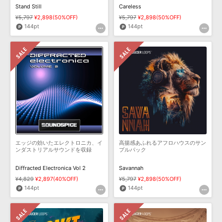
Stand Still
Careless
¥5,797
¥2,898(50%OFF)
¥5,797
¥2,898(50%OFF)
144pt
144pt
エッジの効いたエレクトロニカ、イ
高揚感あふれるアフロハウスのサン
ンダストリアルサウンドを収録
プルパック
Diffracted Electronica Vol 2
Savannah
¥4,829
¥2,897(40%OFF)
¥5,797
¥2,898(50%OFF)
144pt
144pt