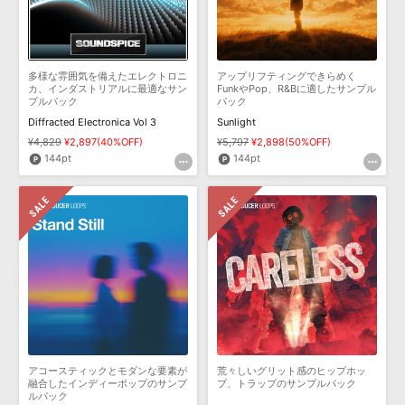
多様な雰囲気を備えたエレクトロニ
アップリフティングできらめく
カ、インダストリアルに最適なサン
FunkやPop、R&Bに適したサンプル
プルパック
パック
Diffracted Electronica Vol 3
Sunlight
¥4,829
¥2,897(40%OFF)
¥5,797
¥2,898(50%OFF)
144pt
144pt
アコースティックとモダンな要素が
荒々しいグリット感のヒップホッ
融合したインディーポップのサンプ
プ、トラップのサンプルパック
ルパック