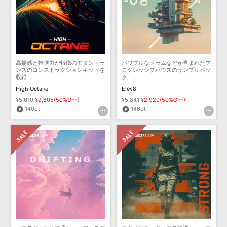
高揚感と推進力が特徴のモダントラ
パワフルなドラムなどが含まれたプ
ンスのコンストラクションキットを
ログレッシブハウスのサンプルパッ
収録
ク
High Octane
Elev8
¥5,610
¥2,805(50%OFF)
¥5,841
¥2,920(50%OFF)
140pt
146pt