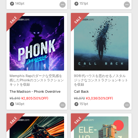
140pt
151pt
Memphis Rapのダークな空気感を
90年代ハウスを思わせるノスタル
残したPhonkのコンストラクション
ジックなコンストラクションキット
キットを収録
を収録
The Madison - Phonk Overdrive
Call Back
¥5,610
¥2,805(50%OFF)
¥6,072
¥3,036(50%OFF)
140pt
151pt