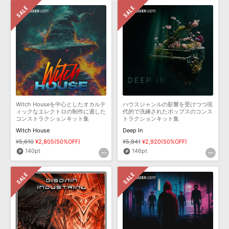
Witch Houseを中心としたオカルテ
ハウスジャンルの影響を受けつつ現
ィックなエレクトロの制作に適した
代的で洗練されたポップスのコンス
コンストラクションキット集
トラクションキット集
Witch House
Deep In
¥5,610
¥2,805(50%OFF)
¥5,841
¥2,920(50%OFF)
140pt
146pt