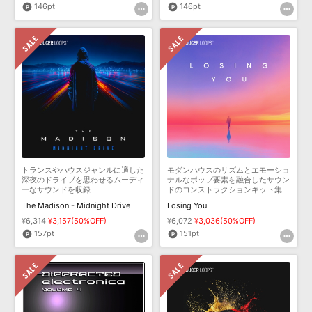
146pt
146pt
トランスやハウスジャンルに適した
モダンハウスのリズムとエモーショ
深夜のドライブを思わせるムーディ
ナルなポップ要素を融合したサウン
ーなサウンドを収録
ドのコンストラクションキット集
The Madison - Midnight Drive
Losing You
¥6,314
¥3,157(50%OFF)
¥6,072
¥3,036(50%OFF)
157pt
151pt