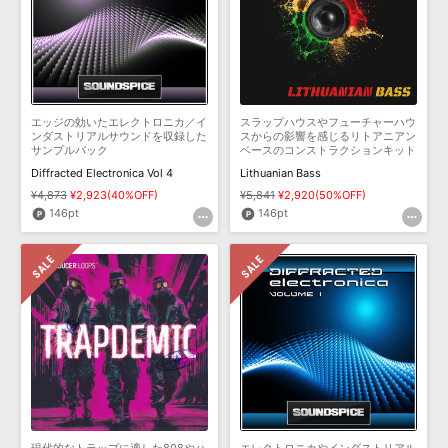
エッジの効いたエレクトロニカ／イ
スラップハウスやフューチャーハウ
ンダストリアルサウンドを収録した
スからの影響を感じるリトアニアン
サンプルパック
ベースのコンストラクションキット
集
Diffracted Electronica Vol 4
Lithuanian Bass
¥4,873
¥2,923(40%OFF)
¥5,841
¥2,920(50%OFF)
146pt
146pt