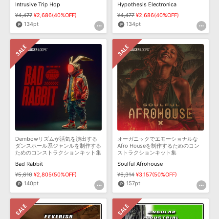
Intrusive Trip Hop
Hypothesis Electronica
¥4,477
¥2,686(40%OFF)
¥4,477
¥2,686(40%OFF)
134pt
134pt
Dembowリズムが活気を演出する
オーガニックでエモーショナルな
ダンスホール系ジャンルを制作する
Afro Houseを制作するためのコン
ためのコンストラクションキット集
ストラクションキット集
Bad Rabbit
Soulful Afrohouse
¥5,610
¥2,805(50%OFF)
¥6,314
¥3,157(50%OFF)
140pt
157pt