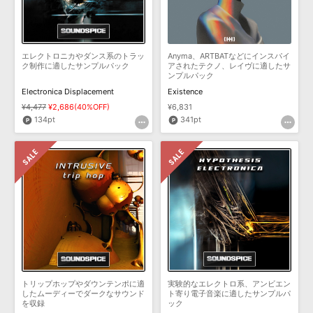
効果音 »
お問い合わせ »
無償のサウンド
管理ソフト
BGM »
エレクトロニカやダンス系のトラッ
Anyma、ARTBATなどにインスパイ
次世代型
ボーカル・エディタ
ク制作に適したサンプルパック
アされたテクノ、レイヴに適したサ
ンプルパック
Electronica Displacement
Existence
APS
映像のBGM・
セリフを音声分離
¥4,477
¥2,686(40%OFF)
¥6,831
134pt
341pt
SLS
音素材の制作・
ライセンス提供
トリップホップやダウンテンポに適
実験的なエレクトロ系、アンビエン
したムーディーでダークなサウンド
ト寄り電子音楽に適したサンプルパ
を収録
ック