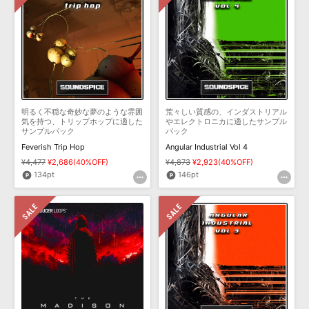
明るく不穏な奇妙な夢のような雰囲
荒々しい質感の、インダストリアル
気を持つ、トリップホップに適した
やエレクトロニカに適したサンプル
サンプルパック
パック
Feverish Trip Hop
Angular Industrial Vol 4
¥4,477
¥2,686(40%OFF)
¥4,873
¥2,923(40%OFF)
134pt
146pt