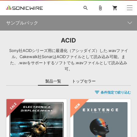
search
attach_file
shopping_cart
サンプルパック
ACID
初音ミク NT
鏡音リン・レン V4X
巡音ルカ V4X
MEIKO V3
製品一覧
ソフト音源 »
KAITO V3
VOCALOID
TOONTRACK
SPITFIRE AUDIO
Sony社ACIDシリーズ用に最適化（アシッダイズ）した.wavファイ
ル。Cakewalk社SonarはACIDファイルとして読み込み可能。ま
VIENNA
EZ DRUMMER 3
SERUM
ライセンスフリーBGM
た、.wavをサポートするソフトでも.wavファイルとして読み込み
プラグイン・エフェクト »
サンプルパックを試そう
ボーカル抜き出し
DUBSTEP
ジャンル
キャンペーン »
可。
ELECTRONICA
EDM
TRANCE
MUTANT
ROUTER.FM
製品一覧
SONOCA
トップセラー
サンプルパック »
特集 »
製品サポート情報 »
メーカー
条件指定で絞り込む
ソフト音源
プラグイン・エフェクト
サンプルパック
ソフトウェア／ツール »
ニュースレター »
DTMガイド »
ソフトウェア／ツール
DAW
効果音
BGM
音楽カード
製作サービス
フォーマット
DAW »
SONICWIREブログ »
FAQ »
楽曲配信流通
サービス
ランキング