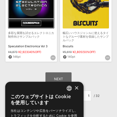
多彩な展開を試せるエレクトロニカ
幅広いハウスジャンルに使えるタイ
制作向けサンプルパック
トなグルーヴ素材を収録したサンプ
ルパック
Speculation Electronica Vol 3
Biscuits
¥4,873
¥2,923(40%OFF)
¥5,610
¥2,805(50%OFF)
146pt
140pt
×
このウェブサイトは Cookie
ページ移動：
/ 32
ENGLISH
を使用しています
JAPANESE
当社はコンテンツや広告をパーソナライズし、
トラフィックを分析するために Cookie を使用