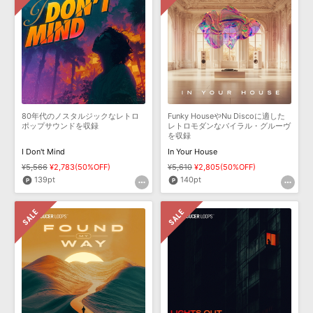
80年代のノスタルジックなレトロ
Funky HouseやNu Discoに適した
ポップサウンドを収録
レトロモダンなバイラル・グルーヴ
を収録
I Don't Mind
In Your House
¥5,566
¥2,783(50%OFF)
¥5,610
¥2,805(50%OFF)
139pt
140pt