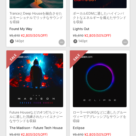
TranceとDeep Houseを融合させた
ボーカルEDMに適したハイインパ
エモーショナルでリッチなサウンド
クトなエネルギーを備えたサウンド
を収録
を収録
Found My Way
Lights Out
¥5,610
¥2,805(50%OFF)
¥5,610
¥2,805(50%OFF)
140pt
140pt
Future Houseなどの4つ打ちジャン
ローラーやUKGなどに適したグルー
ルに適した洗練されたハイエナジー
ヴィーでアグレッシブなサウンドを
なサウンドを収録
収録
The Madison - Future Tech House
Eclipse
¥5,610
¥2,805(50%OFF)
¥5,610
¥2,805(50%OFF)