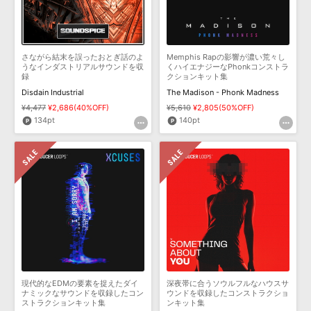
さながら結末を誤ったおとぎ話のよ
Memphis Rapの影響が濃い荒々し
うなインダストリアルサウンドを収
くハイエナジーなPhonkコンストラ
録
クションキット集
Disdain Industrial
The Madison - Phonk Madness
¥4,477
¥2,686(40%OFF)
¥5,610
¥2,805(50%OFF)
134pt
140pt
現代的なEDMの要素を捉えたダイ
深夜帯に合うソウルフルなハウスサ
ナミックなサウンドを収録したコン
ウンドを収録したコンストラクショ
ストラクションキット集
ンキット集