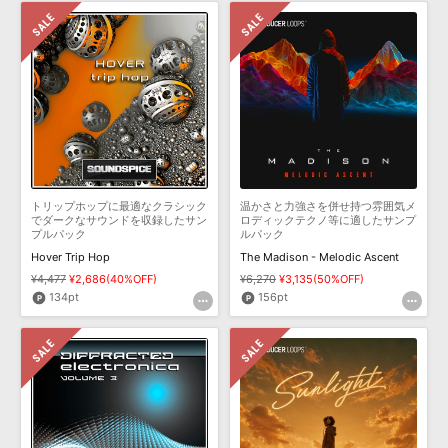
トリップホップに最適なクラシック
温かさと力強さを併せ持つ雰囲気メ
でダークなサウンドを収録したサン
ロディックテクノ等に適したサンプ
プルパック
ルパック
Hover Trip Hop
The Madison - Melodic Ascent
¥4,477
¥2,686(40%OFF)
¥6,270
¥3,135(50%OFF)
134pt
156pt