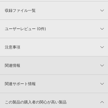
収録ファイル一覧
ユーザーレビュー (0件)
収録ファイル一覧
平均評価
0
★★★★★
注意事項
0
件の評価
KONTAKTフォーマットについて：
サンプルパック製品の
★5
0%
KONTAKTフォーマットは、
製品版KONTAKT（別売）
に読み込ん
関連情報
★4
0%
でお使いいただけます。無償版のKONTAKT PLAYERではお使いい
★3
0%
ただけませんので、ご注意ください。また、「ライブラリ・タブ」
Big Fish Audio 製品一覧
★2
0%
への表示にも対応しておりません。
★1
0%
関連サポート情報
THE CRATE： ULTIMATE URBAN SAMPLESのサポート情報
4GBを超えるデータに関するご注意：
FAT32でフォーマットされた
HDDには、1ファイル4GBを超えるデータを格納することができま
レビューをもっと見る »
せん。データ容量が4GBを超えるダウンロード製品をご購入いただ
KONTAKT ライブラリのロード方法（Native Access 非対応製
きます際には、NTFSやHFS＋でフォーマットされたHDDをご用意
この製品の購入者の関心が高い製品
品）
いただく必要がございます。