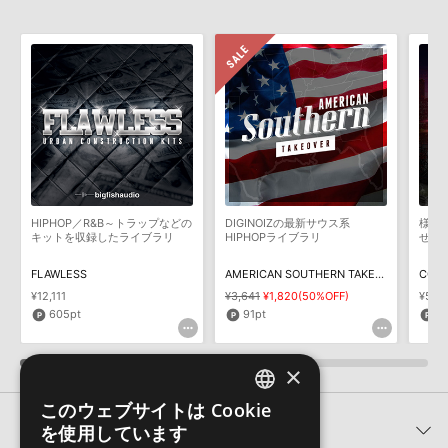
2022.01.21
製品の購入手続き完了後、受注確認メールとシリアルナンバーをお
知らせするメールの2通が送信されます。メールに記載されており
マークのついた情報は、該当する製品のご購入ユーザー様専用となって
ます説明に沿って、製品のダウンロード／導入を行って下さい。
おります。ご覧頂くには、該当する製品をご購入頂く必要がございます。
サンプルパック製品には、原則として日本語版操作マニュアルをご
用意しておりません。ご購入後のご不明点や詳細に関するお問い合
THE CRATE： ULTIMATE URBAN SAMPLESのサポート情報
わせなどは
テクニカルサポート
までご連絡ください。
デモソングは、製品収録サウンドを使ってできることを紹介するた
めのデモンストレーション用の楽曲です。原則として、デモソング
そのものをお使いいただくことはできません。また、デモソングを
構成する全てのサウンドが、サンプルパックに含まれていることを
HIPHOP／R&B～トラップなどの
DIGINOIZの最新サウス系
様々な
保証するものではありません。
キットを収録したライブラリ
HIPHOPライブラリ
せた
ダウンロード製品という性質上、一切の返品・返金はお受け付け致
FLAWLESS
AMERICAN SOUTHERN TAKEOVER
COAS
しかねます。
¥12,111
¥3,641
¥1,820(50%OFF)
¥5,19
605pt
91pt
2
×
このウェブサイトは Cookie
ENGLISH
関連製品
を使用しています