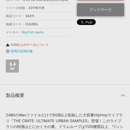
効果音 »
お問い合わせ »
リリース時期
2011年11月
無償のサウンド
管理ソフト
ブックマーク
商品コード
34311
BGM »
短縮コード
CUUSDL
次世代型
ボーカル・エディタ
メーカー
Big Fish Audio
APS
映像のBGM・
セリフを音声分離
4GB以上のデータについて
warning
使用許諾契約書
info_outline
SLS
音素材の制作・
ライセンス提供
6.4
GB
製品概要
24BitのWavファイルだけで6GB以上収録した大容量HipHopライブラ
リ『THE CRATE: ULTIMATE URBAN SAMPLES』登場！このライブ
ラリの特徴はとにかくその量。ドラムループは1100種類以上、ワンシ