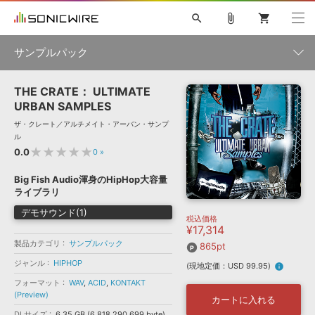
search
attach_file
shopping_cart
サンプルパック
THE CRATE： ULTIMATE
初音ミク NT
鏡音リン・レン V4X
巡音ルカ V4X
MEIKO V3
製品一覧
ソフト音源 »
URBAN SAMPLES
KAITO V3
VOCALOID
TOONTRACK
SPITFIRE AUDIO
ザ・クレート／アルチメイト・アーバン・サンプ
VIENNA
EZ DRUMMER 3
SERUM
ライセンスフリーBGM
ル
プラグイン・エフェクト »
サンプルパックを試そう
ボーカル抜き出し
DUBSTEP
ジャンル
★★★★★
0.0
0
»
キャンペーン »
ELECTRONICA
EDM
TRANCE
MUTANT
ROUTER.FM
Big Fish Audio渾身のHipHop大容量
SONOCA
サンプルパック »
ライブラリ
特集 »
製品サポート情報 »
メーカー
デモサウンド(1)
税込価格
ソフト音源
プラグイン・エフェクト
サンプルパック
¥17,314
ソフトウェア／ツール »
ニュースレター »
製品カテゴリ
サンプルパック
DTMガイド »
865pt
ソフトウェア／ツール
DAW
効果音
BGM
音楽カード
製作サービス
フォーマット
ジャンル
HIPHOP
(現地定価：USD 99.95)
info
DAW »
SONICWIREブログ »
フォーマット
WAV
,
ACID
,
KONTAKT
FAQ »
(Preview)
楽曲配信流通
サービス
カートに入れる
ランキング
DLサイズ
6.35 GB (6,818,290,699 byte)