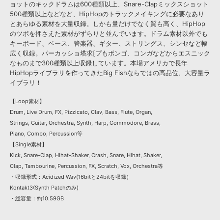
ョットのキックドラムは600種類以上、Snare-Clapミックスショット
500種類以上などなど、HipHopのトラックメイキングに必要なあり
とあらゆる素材を大量収録。しかも量だけでなく質も高く、HipHop
のツボを押さえた素材がずらりと並んでいます。ドラム素材以外でも
キーボード、ベース、管楽器、ギター、ストリングス、シンセなど幅
広く収録。パーカッショ塔求[プもボンゴ、コンガなどからエスニック
なものまで300種類以上収録しています。本場アメリカで長年
HipHopライブラリを作ってきたBig Fishならではの高品位、大容量ラ
イブラリ！
【Loop素材】
Drum, Live Drum, FX, Pizzicato, Clav, Bass, Flute, Organ,
Strings, Guitar, Orchestra, Synth, Harp, Commodore, Brass,
Piano, Combo, Percussion等
【Single素材】
Kick, Snare-Clap, Hihat-Shaker, Crash, Snare, Hihat, Shaker,
Clap, Tambourine, Percussion, FX, Scratch, Vox, Orchestra等
・収録形式：Acidized Wav(16bitと24bitを収録）
Kontakt3(Synth Patchのみ)
・総容量：約10.59GB