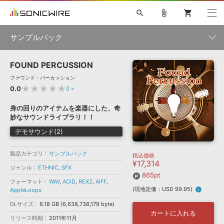
search
attach_file
shopping_cart
サンプルパック
FOUND PERCUSSION
初音ミク NT
鏡音リン・レン V4X
巡音ルカ V4X
MEIKO V3
製品一覧
ソフト音源 »
ファウンド・パーカッション
KAITO V3
VOCALOID
TOONTRACK
SPITFIRE AUDIO
★★★★★
0.0
0
»
VIENNA
EZ DRUMMER 3
SERUM
ライセンスフリーBGM
プラグイン・エフェクト »
サンプルパックを試そう
ボーカル抜き出し
DUBSTEP
ジャンル
身の回りのアイテムを楽器にした、奇
キャンペーン »
妙なサウンドライブラリ！！
ELECTRONICA
EDM
TRANCE
MUTANT
ROUTER.FM
デモサウンド(2)
SONOCA
サンプルパック »
特集 »
製品サポート情報 »
メーカー
製品カテゴリ
サンプルパック
税込価格
ソフト音源
プラグイン・エフェクト
サンプルパック
¥17,314
ソフトウェア／ツール »
ジャンル
ETHNIC
,
SFX
ニュースレター »
DTMガイド »
865pt
ソフトウェア／ツール
DAW
効果音
BGM
音楽カード
製作サービス
フォーマット
WAV
,
ACID
,
REX2
,
AIFF
,
フォーマット
(現地定価：USD 99.95)
info
AppleLoops
DAW »
SONICWIREブログ »
FAQ »
DLサイズ
6.18 GB (6,638,738,179 byte)
楽曲配信流通
サービス
カートに入れる
リリース時期
2011年11月
ランキング