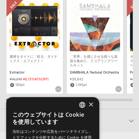
Reason Studios社「Reason」及び関連ソフトでのプリセット追
ます説明に沿って、製品のダウンロード／導入を行って下さい。
加方法
サンプルパック製品には、原則として日本語版操作マニュアルをご
2022.06.06
用意しておりません。ご購入後のご不明点や詳細に関するお問い合
わせなどは
テクニカルサポート
までご連絡ください。
マークのついた情報は、該当する製品のご購入ユーザー様専用となって
おります。ご覧頂くには、該当する製品をご購入頂く必要がございます。
デモソングは、製品収録サウンドを使ってできることを紹介するた
めのデモンストレーション用の楽曲です。原則として、デモソング
FOUND PERCUSSIONのサポート情報
そのものをお使いいただくことはできません。また、デモソングを
構成する全てのサウンドが、サンプルパックに含まれていることを
素材をタイトに「絞る」ダイナ
「世界」を感じさせる様々な楽
オー
保証するものではありません。
ミクス・エフェクト！
器を集めた、スコアリングツー
マテ
ルキット
ーカ
ダウンロード製品という性質上、一切の返品・返金はお受け付け致
Extractor
SAMBHALA Textural Orchestra
Percu
しかねます。
¥10,219
¥6,131(40%OFF)
¥39,842
¥49,
183pt
1,195pt
8
×
このウェブサイトは Cookie
ENGLISH
関連製品
を使用しています
JAPANESE
当社はコンテンツや広告をパーソナライズし、
トラフィックを分析するために Cookie を使用