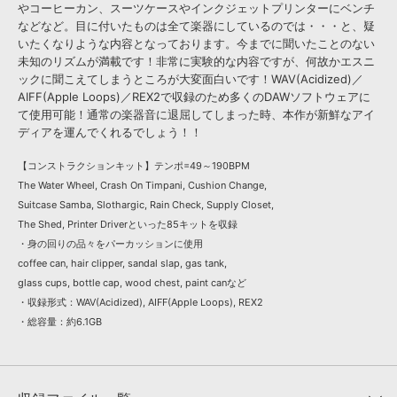
やコーヒーカン、スーツケースやインクジェットプリンターにベンチ
などなど。目に付いたものは全て楽器にしているのでは・・・と、疑
いたくなりような内容となっております。今までに聞いたことのない
未知のリズムが満載です！非常に実験的な内容ですが、何故かエスニ
ックに聞こえてしまうところが大変面白いです！WAV(Acidized)／
AIFF(Apple Loops)／REX2で収録のため多くのDAWソフトウェアに
て使用可能！通常の楽器音に退屈してしまった時、本作が新鮮なアイ
ディアを運んでくれるでしょう！！
【コンストラクションキット】テンポ=49～190BPM
The Water Wheel, Crash On Timpani, Cushion Change,
Suitcase Samba, Slothargic, Rain Check, Supply Closet,
The Shed, Printer Driverといった85キットを収録
・身の回りの品々をパーカッションに使用
coffee can, hair clipper, sandal slap, gas tank,
glass cups, bottle cap, wood chest, paint canなど
・収録形式：WAV(Acidized), AIFF(Apple Loops), REX2
・総容量：約6.1GB