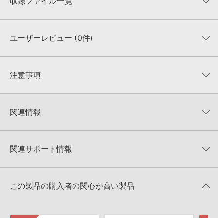
収録ファイル一覧
ユーザーレビュー (0件)
収録ファイル一覧
平均評価
0
★★★★★
注意事項
0
件の評価
KONTAKTフォーマットについて：
サンプルパック製品の
★5
0%
KONTAKTフォーマットは、
製品版KONTAKT（別売）
に読み込ん
関連情報
★4
0%
でお使いいただけます。無償版のKONTAKT PLAYERではお使いい
★3
0%
ただけませんので、ご注意ください。また、「ライブラリ・タブ」
Big Fish Audio 製品一覧
★2
0%
への表示にも対応しておりません。
★1
0%
関連サポート情報
FOUND PERCUSSIONのサポート情報
4GBを超えるデータに関するご注意：
FAT32でフォーマットされた
HDDには、1ファイル4GBを超えるデータを格納することができま
レビューをもっと見る »
せん。データ容量が4GBを超えるダウンロード製品をご購入いただ
Apple Loops（GarageBand／Logic Pro）サンプルパックの追加
きます際には、NTFSやHFS＋でフォーマットされたHDDをご用意
この製品の購入者の関心が高い製品
方法
いただく必要がございます。
2022.06.06
製品の購入手続き完了後、受注確認メールとシリアルナンバーをお
知らせするメールの2通が送信されます。メールに記載されており