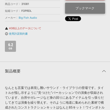
効果音 »
商品コード
31081
お問い合わせ »
無償のサウンド
管理ソフト
ブックマーク
短縮コード
FOPRDL
BGM »
メーカー
Big Fish Audio
次世代型
ボーカル・エディタ
4GB以上のデータについて
warning
使用許諾契約書
info_outline
APS
映像のBGM・
セリフを音声分離
6.2
GB
SLS
音素材の制作・
ライセンス提供
製品概要
なんとも言葉では表現し難いサウンド・ライブラリの登場です。タイ
トルが指し示すように"見つけた"パーカッションでの演奏が収録され
ています。台所やガレージなど身の回りにあるアイテムを引っ張りだ
してきては演奏を繰り替えす。そのように地道に集められた素材で構
成されたコンストラクションキットはなんと85キット！ワインボトル