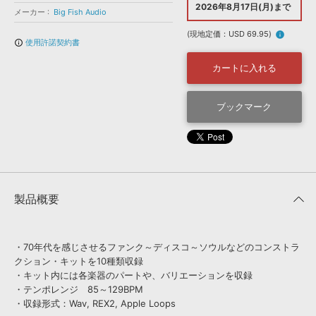
効果音 »
2026年8月17日(月)まで
メーカー
Big Fish Audio
お問い合わせ »
無償のサウンド
管理ソフト
(現地定価：USD 69.95)
info
BGM »
使用許諾契約書
info_outline
次世代型
ボーカル・エディタ
カートに入れる
APS
ブックマーク
映像のBGM・
セリフを音声分離
SLS
音素材の制作・
ライセンス提供
製品概要
・70年代を感じさせるファンク～ディスコ～ソウルなどのコンストラ
クション・キットを10種類収録
・キット内には各楽器のパートや、バリエーションを収録
・テンポレンジ 85～129BPM
・収録形式：Wav, REX2, Apple Loops