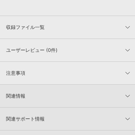
収録ファイル一覧
ユーザーレビュー (0件)
収録ファイル一覧
平均評価
0
★★★★★
注意事項
0
件の評価
KONTAKTフォーマットについて：
サンプルパック製品の
★5
0%
KONTAKTフォーマットは、
製品版KONTAKT（別売）
に読み込ん
関連情報
★4
0%
でお使いいただけます。無償版のKONTAKT PLAYERではお使いい
★3
0%
ただけませんので、ご注意ください。また、「ライブラリ・タブ」
【Big Fish Audio／Vir2】ハイクオリティなサンプルパックを中心
★2
0%
への表示にも対応しておりません。
に50%OFF！サマーセール！
★1
0%
関連サポート情報
4GBを超えるデータに関するご注意：
FAT32でフォーマットされた
Big Fish Audio 製品一覧
HDDには、1ファイル4GBを超えるデータを格納することができま
レビューをもっと見る »
せん。データ容量が4GBを超えるダウンロード製品をご購入いただ
SUPERFLYのサポート情報