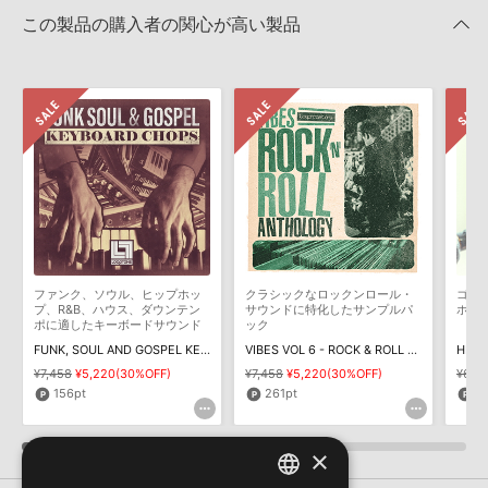
Apple Loops（GarageBand／Logic Pro）サンプルパックの追加
きます際には、NTFSやHFS＋でフォーマットされたHDDをご用意
この製品の購入者の関心が高い製品
方法
いただく必要がございます。
2022.06.06
製品の購入手続き完了後、受注確認メールとシリアルナンバーをお
知らせするメールの2通が送信されます。メールに記載されており
Reason Studios社「Reason」及び関連ソフトでのプリセット追
ます説明に沿って、製品のダウンロード／導入を行って下さい。
加方法
サンプルパック製品には、原則として日本語版操作マニュアルをご
2022.06.06
用意しておりません。ご購入後のご不明点や詳細に関するお問い合
わせなどは
テクニカルサポート
までご連絡ください。
マークのついた情報は、該当する製品のご購入ユーザー様専用となって
おります。ご覧頂くには、該当する製品をご購入頂く必要がございます。
デモソングは、製品収録サウンドを使ってできることを紹介するた
めのデモンストレーション用の楽曲です。原則として、デモソング
SUPERFLYのサポート情報
そのものをお使いいただくことはできません。また、デモソングを
構成する全てのサウンドが、サンプルパックに含まれていることを
ファンク、ソウル、ヒップホッ
クラシックなロックンロール・
ゴー
保証するものではありません。
プ、R&B、ハウス、ダウンテン
サウンドに特化したサンプルパ
ホッ
ポに適したキーボードサウンド
ック
ダウンロード製品という性質上、一切の返品・返金はお受け付け致
を収録
FUNK, SOUL AND GOSPEL KEYBOARD CHOPS
VIBES VOL 6 - ROCK & ROLL ANTHOLOGY
HIP 
しかねます。
¥7,458
¥5,220(30%OFF)
¥7,458
¥5,220(30%OFF)
¥6,3
156pt
261pt
1
×