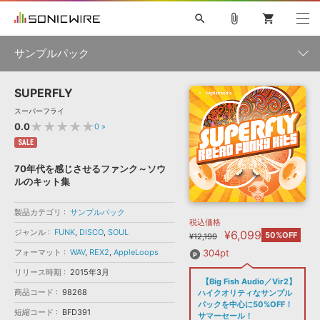
search
attach_file
shopping_cart
サンプルパック
SUPERFLY
初音ミク NT
鏡音リン・レン V4X
巡音ルカ V4X
MEIKO V3
製品一覧
ソフト音源 »
スーパーフライ
KAITO V3
VOCALOID
TOONTRACK
SPITFIRE AUDIO
★★★★★
0.0
0
»
VIENNA
EZ DRUMMER 3
SERUM
ライセンスフリーBGM
SALE
プラグイン・エフェクト »
サンプルパックを試そう
ボーカル抜き出し
DUBSTEP
ジャンル
キャンペーン »
70年代を感じさせるファンク～ソウ
ELECTRONICA
EDM
TRANCE
MUTANT
ROUTER.FM
ルのキット集
SONOCA
サンプルパック »
特集 »
製品サポート情報 »
メーカー
製品カテゴリ
サンプルパック
税込価格
ソフト音源
プラグイン・エフェクト
サンプルパック
ジャンル
FUNK
,
DISCO
,
SOUL
¥6,099
ソフトウェア／ツール »
50%OFF
¥12,199
ニュースレター »
DTMガイド »
ソフトウェア／ツール
DAW
効果音
BGM
フォーマット
WAV
,
REX2
,
AppleLoops
304pt
音楽カード
製作サービス
フォーマット
リリース時期
2015年3月
DAW »
【Big Fish Audio／Vir2】
SONICWIREブログ »
FAQ »
商品コード
98268
ハイクオリティなサンプル
楽曲配信流通
サービス
パックを中心に50%OFF！
短縮コード
BFD391
ランキング
サマーセール！