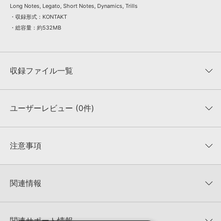
Long Notes, Legato, Short Notes, Dynamics, Trills
・収録形式：KONTAKT
・総容量：約532MB
収録ファイル一覧
ユーザーレビュー (0件)
収録ファイル一覧
平均評価
0
★★★★★
注意事項
0
件の評価
KONTAKTフォーマットについて：
サンプルパック製品の
★5
0%
KONTAKTフォーマットは、
製品版KONTAKT（別売）
に読み込ん
関連情報
★4
0%
でお使いいただけます。無償版のKONTAKT PLAYERではお使いい
★3
0%
ただけませんので、ご注意ください。また、「ライブラリ・タブ」
WESTGATE STUDIOS 製品一覧
★2
0%
への表示にも対応しておりません。
★1
0%
関連サポート情報