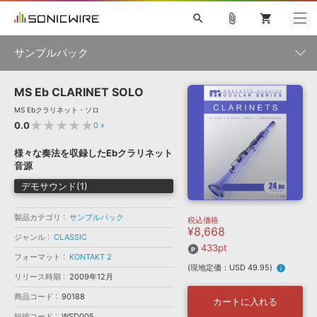
search
attach_file
shopping_cart
サンプルパック
MS Eb CLARINET SOLO
初音ミク NT
鏡音リン・レン V4X
巡音ルカ V4X
MEIKO V3
製品一覧
ソフト音源 »
MS Ebクラリネット・ソロ
KAITO V3
VOCALOID
TOONTRACK
SPITFIRE AUDIO
★★★★★
0.0
0
»
VIENNA
EZ DRUMMER 3
SERUM
ライセンスフリーBGM
プラグイン・エフェクト »
サンプルパックを試そう
ボーカル抜き出し
DUBSTEP
ジャンル
様々な奏法を収録したEbクラリネット
キャンペーン »
音源
ELECTRONICA
EDM
TRANCE
MUTANT
ROUTER.FM
デモサウンド(1)
SONOCA
サンプルパック »
特集 »
製品サポート情報 »
メーカー
製品カテゴリ
サンプルパック
税込価格
ソフト音源
プラグイン・エフェクト
サンプルパック
¥8,668
ソフトウェア／ツール »
ジャンル
CLASSIC
ニュースレター »
DTMガイド »
433pt
ソフトウェア／ツール
DAW
効果音
BGM
音楽カード
製作サービス
フォーマット
KONTAKT 2
フォーマット
(現地定価：USD 49.95)
info
DAW »
リリース時期
2009年12月
SONICWIREブログ »
FAQ »
商品コード
90188
楽曲配信流通
サービス
カートに入れる
ランキング
短縮コード
WSD005