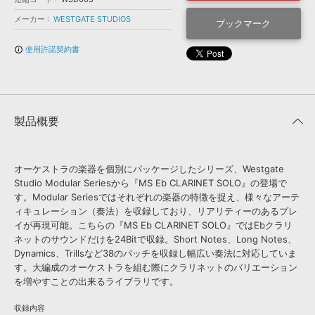
効果音 »
お問い合わせ »
メーカー
WESTGATE STUDIOS
無償のサウンド
管理ソフト
ブックマーク
BGM »
使用許諾契約書
info_outline
次世代型
ボーカル・エディタ
APS
映像のBGM・
セリフを音声分離
製品概要
SLS
音素材の制作・
ライセンス提供
オーケストラの楽器を個別にパッケージしたシリーズ、Westgate
Studio Modular Seriesから『MS Eb CLARINET SOLO』の登場で
す。Modular Seriesではそれぞれの楽器の特徴を捉え、様々なアーテ
ィキュレーション（奏法）を収録しており、リアリティーのあるプレ
イが再現可能。こちらの『MS Eb CLARINET SOLO』ではEbクラリ
ネットのサウンドだけを24Bitで収録。Short Notes、Long Notes、
Dynamics、Trillsなど38のパッチを収録し幅広い奏法に対応していま
す。大編成のオーケストラを組む際にクラリネットのバリエーション
を増やすことの出来るライブラリです。
収録内容