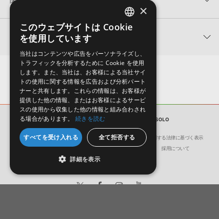
MS Eb CLARINET SOLOのサポート情報
4GBを超えるデータに関するご注意：
FAT32でフォーマットされた
×
HDDには、1ファイル4GBを超えるデータを格納することができま
レビューをもっと見る »
せん。データ容量が4GBを超えるダウンロード製品をご購入いただ
このウェブサイトは Cookie
KONTAKT ライブラリのロード方法（Native Access 非対応製
ENGLISH
きます際には、NTFSやHFS＋でフォーマットされたHDDをご用意
関連製品
を使用しています
品）
いただく必要がございます。
JAPANESE
2022.01.21
当社はコンテンツや広告をパーソナライズし、
製品の購入手続き完了後、受注確認メールとシリアルナンバーをお
トラフィックを分析するために Cookie を使用
知らせするメールの2通が送信されます。メールに記載されており
マークのついた情報は、該当する製品のご購入ユーザー様専用となって
します。また、当社は、お客様による当社サイ
ます説明に沿って、製品のダウンロード／導入を行って下さい。
おります。ご覧頂くには、該当する製品をご購入頂く必要がございます。
トの使用に関する情報を広告および分析パート
サンプルパック製品には、原則として日本語版操作マニュアルをご
ナーと共有します。これらの情報は、お客様が
提供した他の情報、またはお客様によるサービ
用意しておりません。ご購入後のご不明点や詳細に関するお問い合
MS Eb CLARINET SOLOのサポート情報
スの使用から収集した他の情報と組み合わされ
わせなどは
テクニカルサポート
までご連絡ください。
る場合があります。
続きを読む
サンプルパック
MS Eb CLARINET SOLO
デモソングは、製品収録サウンドを使ってできることを紹介するた
めのデモンストレーション用の楽曲です。原則として、デモソング
すべてを受け入れる
全て拒否する
会社概要
環境保護（CSR）への取り組み
特定商取引に関する法律に基づく表示
そのものをお使いいただくことはできません。また、デモソングを
洗練されたグルーヴとウォーム
幅広いファンキーなサウンドに
ダイ
サイト動作環境
利用規約
個人情報の保護について
採用について
構成する全てのサウンドが、サンプルパックに含まれていることを
さを持つネオソウルのコンスト
使えるホーンセクションのコン
ィー
詳細を表示
ラクションキットを収録
ストラクションキットを収録
ンス
保証するものではありません。
Satin - Neo Soul
Funk Soul Horns 3
Edge 
ダウンロード製品という性質上、一切の返品・返金はお受け付け致
¥12,133
¥22,550
¥17,3
しかねます。
606pt
1,127pt
8
日本語
English
© Crypton Future Media, INC.