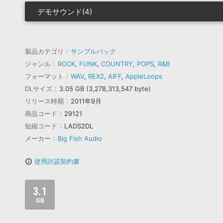
デモサウンド(4)
製品カテゴリ
サンプルパック
ジャンル
ROCK
,
FUNK
,
COUNTRY
,
POPS
,
R&B
フォーマット
WAV
,
REX2
,
AIFF
,
AppleLoops
DLサイズ
3.05 GB (3,278,313,547 byte)
リリース時期
2011年9月
商品コード
29121
短縮コード
LADS2DL
メーカー
Big Fish Audio
使用許諾契約書
info_outline
3.1
GB