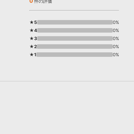
0
件の評価
★5
0%
★4
0%
★3
0%
★2
0%
★1
0%