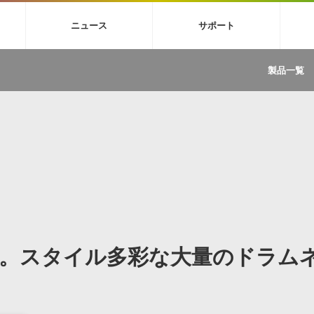
4X
巡音ルカ V4X
MEIKO V3
KAITO V3
VOCALOID
TOONTRA
ニュース
サポート
イセンスフリーBGM
サンプルパックを試そう
ボーカル抜き出し
DU
FAQ »
イン・エフェクト »
イド »
サンプルパック »
ニュースレター »
TRANCE
MUTANT
ROUTER.FM
SONOCA
製品一覧
サウンド素材の効率的な一元管理
ュージシャン向けの楽曲配信流通サ
Piapro Studio / Vocaloid4関連
イン・エフェクト
サンプルパック
ソフトウェア／ツール
DA
償ソフトウェア
者ガイド
製品一覧
バックナンバー一覧
初音ミク V4X関連
ュー一覧
パックを体験してみよう
ジャンル
購読のお申し込み
EZdrummer 3関連
一覧
メーカー
VIENNA関連
ンガー・ラインナップ
グ
フォーマット
イセンシング・サービス
オンラインストアガイド
ランキング
プロセッシング・サービス
ヘルプ
や要件に応じたBGM/効果音の新
クを試そう！
ライセンス提供
BGM »
»
製品一覧
。スタイル多彩な大量のドラム
ジャンル
メーカー
ランキング
グ
シングルBGM
効果音