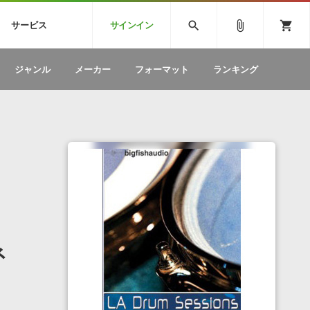
CK
SPITFIRE AUDIO
VIENNA
search
attach_file
shopping_cart
サービス
サインイン
BSTEP
ELECTRONICA
EDM
ソフトウェア／ツール »
SONICWIREブログ »
お問い合わせ »
ジャンル
メーカー
フォーマット
ランキング
のための無
ボーカルパートの制作が自由自在な、次世代
W
効果音
BGM
型ボーカル・エディタ
製品一覧
テクニカルサポート窓口
カテゴリ
製品購入前のご質問・ご相談
メーカー
ランキング
ネ