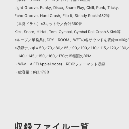
Light Groove, Funky, Disco, Snare Play, Chill, Punk, Tricky,
Echo Groove, Hard Crash, Flip It, Steady Rockin1&2等
【単発ドラム】※3キット分／合計360音
Kick, Snare, HiHat, Tom, Cymbal, Cymbal Roll Crash＆Kick等
※ループ／単発共にDRY、ROOM、WETの各サウンドを収録⇒MIX
※収録テンポ＝50／70／80／85／90／100／110／115／120／130
140／145／150／160／170の15種類のBPM
・WAV、AIFF(AppleLoops)、REX2フォーマット収録
・総容量：約3.17GB
収録ファイル一覧