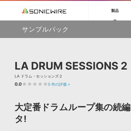
初音ミク NT
鏡音リン・レン V
製品
EZ DRUMMER 3
SERUM
ラ
ソフト音源 »
キャンペーン »
製品サポート情報 »
プラグ
特集 »
DTMガ
サンプルパック
音楽ダウンロードカード製作サービス
独立系ミ
ソフト音源
プラグ
製品一覧
【Wavetick】幅広いジャンルのサンプルパックが
VOCALOID4 ENGINE製品サポート
製品一覧
特集一覧
DTM初心
ービス
30%OFF！サマーセール第2弾！
EZ DRUMMER ENGINE製品サポート
楽器＆カテゴリ
カテゴリ
インタビ
サンプル
多彩で精度の高いコンプレッション・サウンドを実現する
KONTAKT PLAYER 5製品サポート
メーカー
『Fuse Compressor』が50％OFF
メーカー
TIPS記事
VIENNA INSTRUMENTS製品サポート
バーチャルシ
【33%OFF】オーディオに揺らぎを与えるローファイ・エ
エンジン
ランキン
APS
SLS
LA DRUM SESSIONS 2
フェクト『Pitch Dropout 2』発売記念セール！
サウンド・ラ
ランキング
【最大65％OFF】IK Multimedia 各種プロモーション実施
オーディオ・
中！
BGMやセリフの抽出・削除を実現する音声
製品の仕様
サンプルパッ
LA ドラム・セッションズ２
分離サービス
規制作・
【期間延長】Sound Ideasの業界標準効果音パックが
50%OFF！MID YEAR SALE！
★★★★★
0.0
0
件の評価
»
DAW »
効果音 
Ableton Live
製品一覧
大定番ドラムループ集の続編
Bitwig
カテゴリ
Cubase
タ!
メーカー
FL Studio
ランキン
SoundBridge
シングル