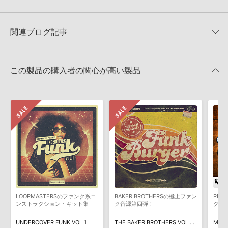
Big Fish Audio 製品一覧
HDDには、1ファイル4GBを超えるデータを格納することができま
レビューをもっと見る »
せん。データ容量が4GBを超えるダウンロード製品をご購入いただ
1970S FUNK AND SOULのサポート情報
Apple Loops（GarageBand／Logic Pro）サンプルパックの追加
きます際には、NTFSやHFS＋でフォーマットされたHDDをご用意
関連ブログ記事
方法
いただく必要がございます。
2022.06.06
製品の購入手続き完了後、受注確認メールとシリアルナンバーをお
知らせするメールの2通が送信されます。メールに記載されており
Reason Studios社「Reason」及び関連ソフトでのプリセット追
この製品の購入者の関心が高い製品
ます説明に沿って、製品のダウンロード／導入を行って下さい。
加方法
サンプルパック製品には、原則として日本語版操作マニュアルをご
2022.06.06
用意しておりません。ご購入後のご不明点や詳細に関するお問い合
わせなどは
テクニカルサポート
までご連絡ください。
マークのついた情報は、該当する製品のご購入ユーザー様専用となって
おります。ご覧頂くには、該当する製品をご購入頂く必要がございます。
デモソングは、製品収録サウンドを使ってできることを紹介するた
BIG FISH AUDIOのサンプルパック／ソフト音源が、全品
めのデモンストレーション用の楽曲です。原則として、デモソング
20％OFF！ホリデーセール！
1970S FUNK AND SOULのサポート情報
そのものをお使いいただくことはできません。また、デモソングを
2016年12月27日 13:22
構成する全てのサウンドが、サンプルパックに含まれていることを
保証するものではありません。
ダウンロード製品という性質上、一切の返品・返金はお受け付け致
しかねます。
LOOPMASTERSのファンク系コ
BAKER BROTHERSの極上ファン
PRI
ンストラクション・キット集
ク音源第四弾！
ク～
UNDERCOVER FUNK VOL 1
THE BAKER BROTHERS VOL.4 - FUNK BURGER
MIGH