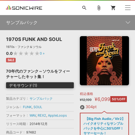
search
attach_file
shopping_cart
サンプルパック
1970S FUNK AND SOUL
初音ミク NT
鏡音リン・レン V4X
巡音ルカ V4X
MEIKO V3
製品一覧
ソフト音源 »
1970s・ファンク＆ソウル
KAITO V3
VOCALOID
TOONTRACK
SPITFIRE AUDIO
★★★★★
0.0
0
»
VIENNA
EZ DRUMMER 3
SERUM
ライセンスフリーBGM
SALE
プラグイン・エフェクト »
サンプルパックを試そう
ボーカル抜き出し
DUBSTEP
ジャンル
キャンペーン »
70年代のファンク～ソウルをフィー
ELECTRONICA
EDM
TRANCE
MUTANT
ROUTER.FM
チャーしたキット集！
SONOCA
サンプルパック »
特集 »
デモサウンド(1)
製品サポート情報 »
メーカー
税込価格
ソフト音源
プラグイン・エフェクト
サンプルパック
¥6,099
製品カテゴリ
ソフトウェア／ツール »
サンプルパック
50%OFF
¥12,199
ニュースレター »
DTMガイド »
ソフトウェア／ツール
DAW
効果音
BGM
304pt
ジャンル
FUNK
,
SOUL
音楽カード
製作サービス
フォーマット
フォーマット
WAV
,
REX2
,
AppleLoops
DAW »
【Big Fish Audio／Vir2】
SONICWIREブログ »
FAQ »
ハイクオリティなサンプル
リリース時期
2014年12月
楽曲配信流通
サービス
パックを中心に50%OFF！
商品コード
97482
ランキング
サマーセール！