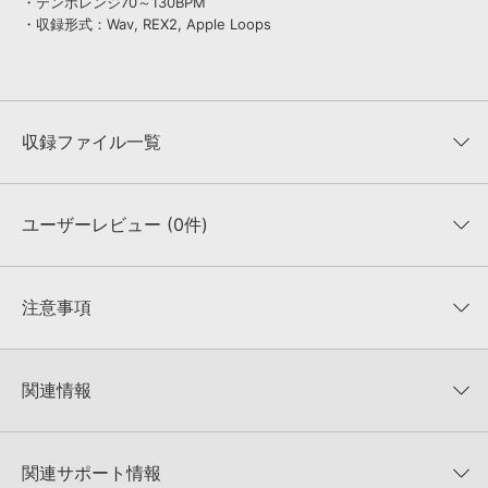
・テンポレンジ70～130BPM
・収録形式：Wav, REX2, Apple Loops
収録ファイル一覧
ユーザーレビュー (0件)
収録ファイル一覧
平均評価
0
★★★★★
注意事項
0
件の評価
KONTAKTフォーマットについて：
サンプルパック製品の
★5
0%
KONTAKTフォーマットは、
製品版KONTAKT（別売）
に読み込ん
関連情報
★4
0%
でお使いいただけます。無償版のKONTAKT PLAYERではお使いい
★3
0%
ただけませんので、ご注意ください。また、「ライブラリ・タブ」
【Big Fish Audio／Vir2】ハイクオリティなサンプルパックを中心
★2
0%
への表示にも対応しておりません。
に50%OFF！サマーセール！
★1
0%
関連サポート情報
4GBを超えるデータに関するご注意：
FAT32でフォーマットされた