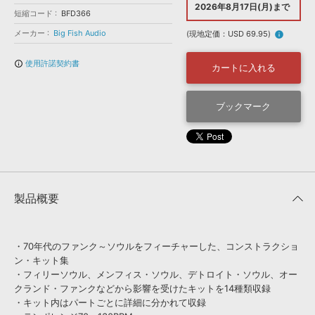
効果音 »
2026年8月17日(月)まで
短縮コード
お問い合わせ »
BFD366
無償のサウンド
管理ソフト
メーカー
Big Fish Audio
(現地定価：USD 69.95)
info
BGM »
使用許諾契約書
info_outline
次世代型
ボーカル・エディタ
カートに入れる
APS
ブックマーク
映像のBGM・
セリフを音声分離
SLS
音素材の制作・
ライセンス提供
製品概要
・70年代のファンク～ソウルをフィーチャーした、コンストラクショ
ン・キット集
・フィリーソウル、メンフィス・ソウル、デトロイト・ソウル、オー
クランド・ファンクなどから影響を受けたキットを14種類収録
・キット内はパートごとに詳細に分かれて収録