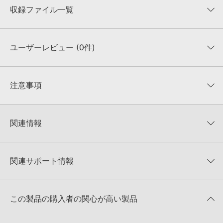
収録ファイル一覧
ユーザーレビュー (0件)
収録ファイル一覧
平均評価
0
★★★★★
注意事項
0
件の評価
KONTAKTフォーマットについて：
サンプルパック製品の
★5
0%
KONTAKTフォーマットは、
製品版KONTAKT（別売）
に読み込ん
関連情報
★4
0%
でお使いいただけます。無償版のKONTAKT PLAYERではお使いい
★3
0%
ただけませんので、ご注意ください。また、「ライブラリ・タブ」
Big Fish Audio 製品一覧
★2
0%
への表示にも対応しておりません。
★1
0%
関連サポート情報
REVOLUCION REGGAETONのサポート情報
4GBを超えるデータに関するご注意：
FAT32でフォーマットされた
HDDには、1ファイル4GBを超えるデータを格納することができま
レビューをもっと見る »
せん。データ容量が4GBを超えるダウンロード製品をご購入いただ
Apple Loops（GarageBand／Logic Pro）サンプルパックの追加
きます際には、NTFSやHFS＋でフォーマットされたHDDをご用意
この製品の購入者の関心が高い製品
方法
いただく必要がございます。
2022.06.06
製品の購入手続き完了後、受注確認メールとシリアルナンバーをお