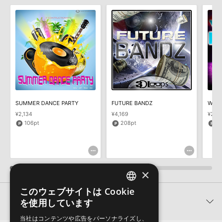
知らせするメールの2通が送信されます。メールに記載されており
Reason Studios社「Reason」及び関連ソフトでのプリセット追
ます説明に沿って、製品のダウンロード／導入を行って下さい。
加方法
サンプルパック製品には、原則として日本語版操作マニュアルをご
2022.06.06
用意しておりません。ご購入後のご不明点や詳細に関するお問い合
わせなどは
テクニカルサポート
までご連絡ください。
マークのついた情報は、該当する製品のご購入ユーザー様専用となって
おります。ご覧頂くには、該当する製品をご購入頂く必要がございます。
デモソングは、製品収録サウンドを使ってできることを紹介するた
めのデモンストレーション用の楽曲です。原則として、デモソング
REVOLUCION REGGAETONのサポート情報
そのものをお使いいただくことはできません。また、デモソングを
構成する全てのサウンドが、サンプルパックに含まれていることを
SUMMER DANCE PARTY
FUTURE BANDZ
WE R
保証するものではありません。
¥2,134
¥4,169
¥2,5
ダウンロード製品という性質上、一切の返品・返金はお受け付け致
106pt
208pt
1
しかねます。
×
このウェブサイトは Cookie
ENGLISH
関連製品
を使用しています
JAPANESE
当社はコンテンツや広告をパーソナライズし、