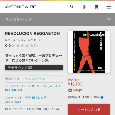
search
attach_file
shopping_cart
サンプルパック
REVOLUCION REGGAETON
初音ミク NT
鏡音リン・レン V4X
巡音ルカ V4X
MEIKO V3
製品一覧
ソフト音源 »
レボリューション・レゲエトン
KAITO V3
VOCALOID
TOONTRACK
SPITFIRE AUDIO
★★★★★
0.0
0
»
VIENNA
EZ DRUMMER 3
SERUM
ライセンスフリーBGM
プラグイン・エフェクト »
サンプルパックを試そう
ボーカル抜き出し
DUBSTEP
ジャンル
笑っちゃうほど完璧。一流プロデュー
キャンペーン »
サーによる熱々のレゲトン集
ELECTRONICA
EDM
TRANCE
MUTANT
ROUTER.FM
デモサウンド(2)
SONOCA
サンプルパック »
特集 »
製品サポート情報 »
メーカー
製品カテゴリ
サンプルパック
税込価格
ソフト音源
プラグイン・エフェクト
サンプルパック
¥12,133
ソフトウェア／ツール »
ジャンル
DANCEHALL REGGAE
,
WORLD
,
ニュースレター »
DTMガイド »
606pt
R&B
,
HIPHOP
ソフトウェア／ツール
DAW
効果音
BGM
音楽カード
製作サービス
フォーマット
(現地定価：USD 69.95)
info
フォーマット
WAV
,
REX2
,
AIFF
,
DAW »
AppleLoops
SONICWIREブログ »
FAQ »
楽曲配信流通
サービス
DLサイズ
2.88 GB (3,090,580,607 byte)
カートに入れる
ランキング