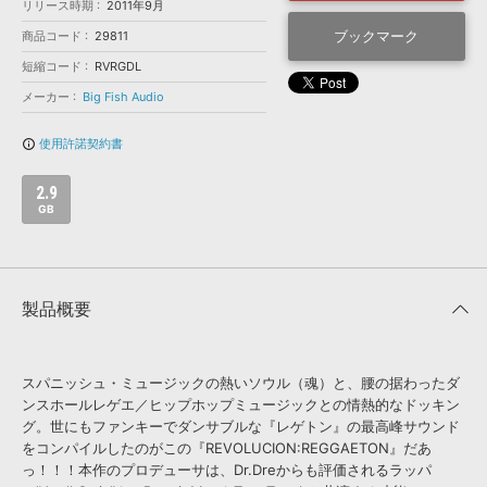
効果音 »
リリース時期
2011年9月
お問い合わせ »
無償のサウンド
管理ソフト
ブックマーク
商品コード
29811
BGM »
短縮コード
RVRGDL
メーカー
Big Fish Audio
次世代型
ボーカル・エディタ
使用許諾契約書
info_outline
APS
映像のBGM・
セリフを音声分離
2.9
GB
SLS
音素材の制作・
ライセンス提供
製品概要
スパニッシュ・ミュージックの熱いソウル（魂）と、腰の据わったダ
ンスホールレゲエ／ヒップホップミュージックとの情熱的なドッキン
グ。世にもファンキーでダンサブルな『レゲトン』の最高峰サウンド
をコンパイルしたのがこの『REVOLUCION:REGGAETON』だあ
っ！！！本作のプロデューサは、Dr.Dreからも評価されるラッパ