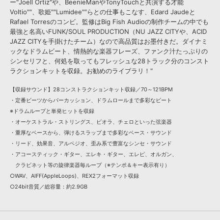
ー"Joell Ortiz"や、BeenieManやTonyTouchと共演する才能
Voltio""、歌姫""Lumidee""らとの仕事もこなす、Edard Jaudeと
Rafael Torresのコンビ。監修はBig Fish Audioの制作チームの中でも
最強と名高いFUNK/SOUL PRODUCTION（NU JAZZ CITYや、ACID
JAZZ CITYを手掛けたチーム）なので高品質はお墨付きだ。ダイナミ
ックなドラムビート、情熱的な楽器フレーズ、ファンク汁たっぷりの
シンセリフと、何処を取ってもフレッシュな28トラック分のコンスト
ラクションキットを収録。お勧めのライブラリ！"
【収録サウンド】28コンストラクションキット収録／70～121BPM
・定番ビーツからパーカッション、ドラムロールまで多彩なビート
※ドラムループと単発ヒットを収録
・オーケストラル・ストリングス、ビオラ、チェロといった弦楽器
・重厚なベースから、弾けるスラップまで多彩なベース・サウンド
・リード、効果音、アルペジオ、歪み系で豊富なシンセ・サウンド
・アコースティック・ギター、エレキ・ギター、エレピ、オルガン、
クラビネット等の旋律楽器毎ループ（※テンポ＆キー表示有り）
○WAV、AIFF(AppleLoops)、REX2フォーマット収録
○24bit音質／総容量：約2.9GB