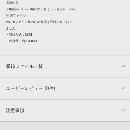
収録内容
50種類のR&B～HipHopに合うシンセフレーズの
MIDIファイル
※MIDIファイル集のため音源は収録されており
ません。
・収録形式：MIDI
・総容量：約2.03MB
収録ファイル一覧
ユーザーレビュー (0件)
収録ファイル一覧
平均評価
0
★★★★★
注意事項
0
件の評価
KONTAKTフォーマットについて：
サンプルパック製品の
★5
0%