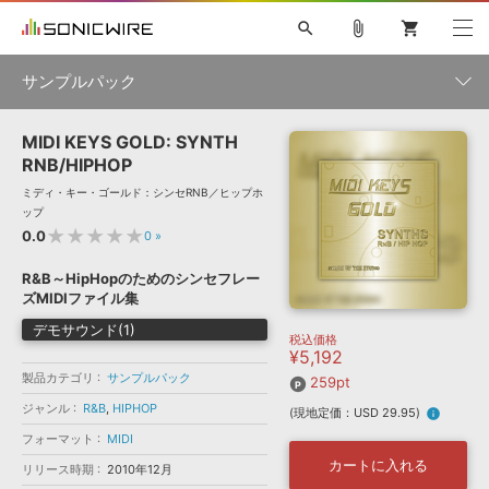
search
attach_file
shopping_cart
サンプルパック
MIDI KEYS GOLD: SYNTH
初音ミク NT
鏡音リン・レン V4X
巡音ルカ V4X
MEIKO V3
製品一覧
ソフト音源 »
RNB/HIPHOP
KAITO V3
VOCALOID
TOONTRACK
SPITFIRE AUDIO
ミディ・キー・ゴールド：シンセRNB／ヒップホ
VIENNA
EZ DRUMMER 3
SERUM
ライセンスフリーBGM
ップ
プラグイン・エフェクト »
サンプルパックを試そう
ボーカル抜き出し
DUBSTEP
ジャンル
★★★★★
0.0
0
»
キャンペーン »
ELECTRONICA
EDM
TRANCE
MUTANT
ROUTER.FM
R&B～HipHopのためのシンセフレー
SONOCA
サンプルパック »
ズMIDIファイル集
特集 »
製品サポート情報 »
メーカー
デモサウンド(1)
税込価格
ソフト音源
プラグイン・エフェクト
サンプルパック
¥5,192
ソフトウェア／ツール »
ニュースレター »
製品カテゴリ
サンプルパック
DTMガイド »
259pt
ソフトウェア／ツール
DAW
効果音
BGM
音楽カード
製作サービス
フォーマット
ジャンル
R&B
,
HIPHOP
(現地定価：USD 29.95)
info
DAW »
SONICWIREブログ »
フォーマット
MIDI
FAQ »
楽曲配信流通
サービス
カートに入れる
リリース時期
2010年12月
ランキング