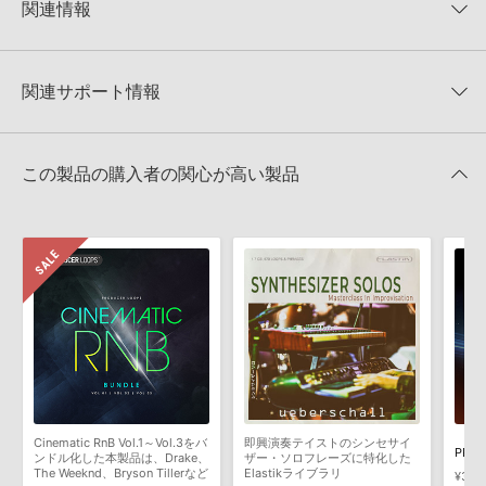
KONTAKTフォーマットは、
製品版KONTAKT（別売）
に読み込ん
関連情報
★4
0%
でお使いいただけます。無償版のKONTAKT PLAYERではお使いい
★3
0%
ただけませんので、ご注意ください。また、「ライブラリ・タブ」
Big Fish Audio 製品一覧
★2
0%
への表示にも対応しておりません。
★1
0%
関連サポート情報
MIDI KEYS GOLD: SYNTH RNB/HIPHOPのサポート情報
4GBを超えるデータに関するご注意：
FAT32でフォーマットされた
HDDには、1ファイル4GBを超えるデータを格納することができま
レビューをもっと見る »
せん。データ容量が4GBを超えるダウンロード製品をご購入いただ
MIDI形式サンプルパックの追加方法
きます際には、NTFSやHFS＋でフォーマットされたHDDをご用意
この製品の購入者の関心が高い製品
いただく必要がございます。
2022.06.06
製品の購入手続き完了後、受注確認メールとシリアルナンバーをお
マークのついた情報は、該当する製品のご購入ユーザー様専用となって
知らせするメールの2通が送信されます。メールに記載されており
おります。ご覧頂くには、該当する製品をご購入頂く必要がございます。
ます説明に沿って、製品のダウンロード／導入を行って下さい。
サンプルパック製品には、原則として日本語版操作マニュアルをご
MIDI KEYS GOLD: SYNTH RNB/HIPHOPのサポート情報
用意しておりません。ご購入後のご不明点や詳細に関するお問い合
わせなどは
テクニカルサポート
までご連絡ください。
デモソングは、製品収録サウンドを使ってできることを紹介するた
めのデモンストレーション用の楽曲です。原則として、デモソング
そのものをお使いいただくことはできません。また、デモソングを
構成する全てのサウンドが、サンプルパックに含まれていることを
Cinematic RnB Vol.1～Vol.3をバ
即興演奏テイストのシンセサイ
保証するものではありません。
ンドル化した本製品は、Drake、
ザー・ソロフレーズに特化した
The Weeknd、Bryson Tillerなど
Elastikライブラリ
¥3,8