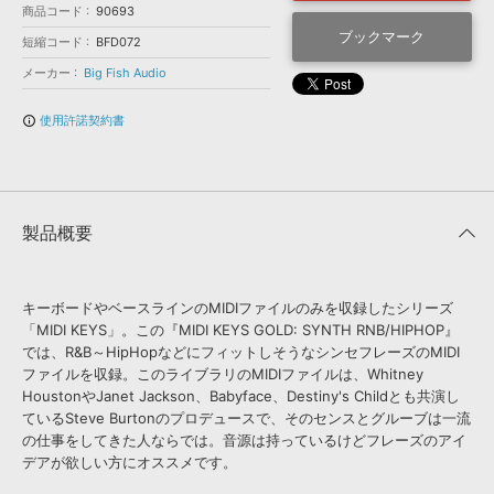
効果音 »
商品コード
90693
お問い合わせ »
無償のサウンド
管理ソフト
ブックマーク
短縮コード
BFD072
BGM »
メーカー
Big Fish Audio
次世代型
ボーカル・エディタ
使用許諾契約書
info_outline
APS
映像のBGM・
セリフを音声分離
製品概要
SLS
音素材の制作・
ライセンス提供
キーボードやベースラインのMIDIファイルのみを収録したシリーズ
「MIDI KEYS」。この『MIDI KEYS GOLD: SYNTH RNB/HIPHOP』
では、R&B～HipHopなどにフィットしそうなシンセフレーズのMIDI
ファイルを収録。このライブラリのMIDIファイルは、Whitney
HoustonやJanet Jackson、Babyface、Destiny's Childとも共演し
ているSteve Burtonのプロデュースで、そのセンスとグルーブは一流
の仕事をしてきた人ならでは。音源は持っているけどフレーズのアイ
デアが欲しい方にオススメです。