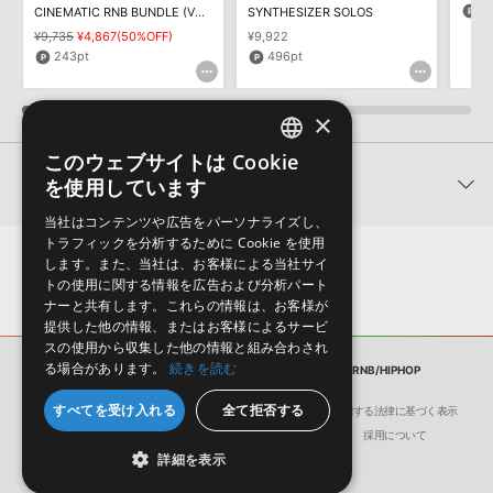
ダウンロード製品という性質上、一切の返品・返金はお受け付け致
のアーティストに影響を受け、
1
CINEMATIC RNB BUNDLE (VOLS 1-3)
SYNTHESIZER SOLOS
トロントのサウンドを追い求め
しかねます。
た1
¥9,735
¥4,867(50%OFF)
¥9,922
243pt
496pt
×
このウェブサイトは Cookie
ENGLISH
関連製品
を使用しています
JAPANESE
当社はコンテンツや広告をパーソナライズし、
トラフィックを分析するために Cookie を使用
します。また、当社は、お客様による当社サイ
トの使用に関する情報を広告および分析パート
ナーと共有します。これらの情報は、お客様が
提供した他の情報、またはお客様によるサービ
スの使用から収集した他の情報と組み合わされ
る場合があります。
続きを読む
サンプルパック
MIDI KEYS GOLD: SYNTH RNB/HIPHOP
すべてを受け入れる
全て拒否する
会社概要
環境保護（CSR）への取り組み
特定商取引に関する法律に基づく表示
洗練されたグルーヴとウォーム
幅広いファンキーなサウンドに
ダイ
サイト動作環境
利用規約
個人情報の保護について
採用について
さを持つネオソウルのコンスト
使えるホーンセクションのコン
ィー
詳細を表示
ラクションキットを収録
ストラクションキットを収録
ンス
Satin - Neo Soul
Funk Soul Horns 3
Edge 