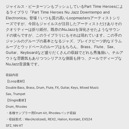
ジャイルス・ピーターソンもプッシュしているPart Time Heroesによ
るライブラリ『Part Time Heroes Nu Jazz Downtempo and
Electronica』登場！いつも質の高いLoopmastersアーティストシリ
ーズですが、今回もジャイルスが注目したアーティストだけありその
クオリティーは折り紙付。既存のNuJazzを深化させたようなサウン
ドの彼らですが、このライブラリにもそれは現れています。この手の
ジャンルのグルーブの基本となるジャズ、ブレイクビーツ的なドラム
ループとウッドベースのループはもちろん、Brass、Flute、Sax、
Guitar、Keyboardなど盛りだくさんの収録でどれも秀逸揃い。チルア
ウトな雰囲気もありつつシリアスな側面も持つ、クールでディープな
NuJazz音源集です。
収録内容
【Loop素材】
Double Bass, Brass, Drum, Flute, FX, Guitar, Keys, Mixed Music
Sax, Trumpet
【Single素材】
Drum, Rhodes
・各種サンプラー用Drum kit, Rhodesパッチ収録
・収録形式：Wav(Acidized), REX2, Halion, Kontakt, EXS24
SFZ, NN-XT