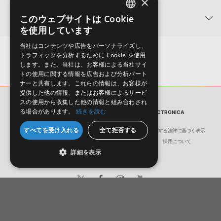
×
関連製品
このウェブサイトは Cookie
ENGLISH
を使用しています
JAPANESE
当社はコンテンツや広告をパーソナライズし、
トラフィックを分析するために Cookie を使用
します。また、当社は、お客様による当社サイ
トの使用に関する情報を広告および分析パート
ナーと共有します。これらの情報は、お客様が
提供した他の情報、またはお客様によるサービ
スの使用から収集した他の情報と組み合わされ
サンプルパック
る場合があります。
続きを読む
PART TIME HEROES / NU JAZZ, DOWNTEMPO&ELECTRONICA
すべてを受け入れる
全て拒否する
THE CUBE GUYSによるテック
ROYALSTONによるドラムンベ
LEO
会社概要
環境保護（CSR）への取り組み
特定商取引に関する法律に基づく表示
ハウス・ライブラリ！
ース・ライブラリ！
なダ
サイト動作環境
利用規約
個人情報の保護について
採用について
詳細を表示
THE CUBE GUYS - TWISTED HOUSE AND TRIBAL TECH
ROYALSTON - VOLTAGE CONTROLLED DRUM & BASS
¥7,425
¥5,197(30%OFF)
¥7,425
¥5,197(30%OFF)
¥7,4
259pt
259pt
2
日本語
English
© Crypton Future Media, INC.