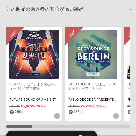
PART TIME HEROES / NU JAZZ, DOWNTEMPO&ELECTRONICA
Steinberg社「HALion」のプリセット追加方法
きます際には、NTFSやHFS＋でフォーマットされたHDDをご用意
のサポート情報
この製品の購入者の関心が高い製品
いただく必要がございます。
2022.06.06
製品の購入手続き完了後、受注確認メールとシリアルナンバーをお
Apple社「EXS24」「Sampler」のサンプルパック追加方法
知らせするメールの2通が送信されます。メールに記載されており
ます説明に沿って、製品のダウンロード／導入を行って下さい。
2022.06.06
サンプルパック製品には、原則として日本語版操作マニュアルをご
Reason Studios社「Reason」及び関連ソフトでのプリセット追
用意しておりません。ご購入後のご不明点や詳細に関するお問い合
加方法
わせなどは
テクニカルサポート
までご連絡ください。
2022.06.06
デモソングは、製品収録サウンドを使ってできることを紹介するた
めのデモンストレーション用の楽曲です。原則として、デモソング
KONTAKT ライブラリのロード方法（Native Access 非対応製
そのものをお使いいただくことはできません。また、デモソングを
品）
構成する全てのサウンドが、サンプルパックに含まれていることを
90年代アンビエントを現在のフ
PABLO DECODERによるベルリ
FRE
2022.01.21
保証するものではありません。
ィーリングで再構築！
ン産ディープ・テック
ープ
ダウンロード製品という性質上、一切の返品・返金はお受け付け致
マークのついた情報は、該当する製品のご購入ユーザー様専用となって
FUTURE SOUND OF AMBIENT
PABLO DECODER PRESENTS - DEEP SOUNDS OF BERLIN
しかねます。
おります。ご覧頂くには、該当する製品をご購入頂く必要がございます。
¥7,425
¥5,197(30%OFF)
¥5,302
¥3,711(30%OFF)
¥6,3
259pt
185pt
2
PART TIME HEROES / NU JAZZ, DOWNTEMPO&ELECTRONICA
のサポート情報