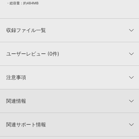
・総容量：約484MB
収録ファイル一覧
ユーザーレビュー (0件)
収録ファイル一覧
平均評価
0
★★★★★
注意事項
0
件の評価
KONTAKTフォーマットについて：
サンプルパック製品の
★5
0%
KONTAKTフォーマットは、
製品版KONTAKT（別売）
に読み込ん
関連情報
★4
0%
でお使いいただけます。無償版のKONTAKT PLAYERではお使いい
★3
0%
ただけませんので、ご注意ください。また、「ライブラリ・タブ」
【Loopmasters】計57ブランドのサンプルパックが30%OFF！サ
★2
0%
への表示にも対応しておりません。
マーセール！
★1
0%
関連サポート情報
4GBを超えるデータに関するご注意：
FAT32でフォーマットされた
LOOPMASTERS 製品一覧
HDDには、1ファイル4GBを超えるデータを格納することができま
レビューをもっと見る »
せん。データ容量が4GBを超えるダウンロード製品をご購入いただ