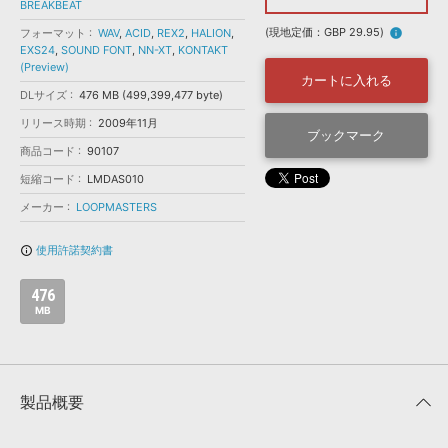
効果音 »
BREAKBEAT
お問い合わせ »
無償のサウンド
管理ソフト
(現地定価：GBP 29.95)
フォーマット
WAV
,
ACID
,
REX2
,
HALION
,
info
EXS24
,
SOUND FONT
,
NN-XT
,
KONTAKT
BGM »
(Preview)
カートに入れる
次世代型
ボーカル・エディタ
DLサイズ
476 MB (499,399,477 byte)
リリース時期
2009年11月
ブックマーク
APS
商品コード
90107
映像のBGM・
セリフを音声分離
短縮コード
LMDAS010
メーカー
LOOPMASTERS
SLS
音素材の制作・
ライセンス提供
使用許諾契約書
info_outline
476
MB
製品概要