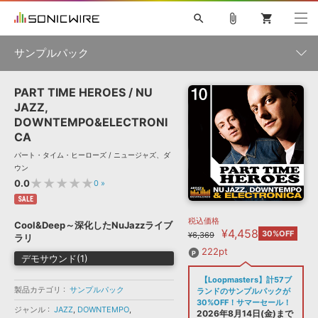
search
attach_file
shopping_cart
サンプルパック
PART TIME HEROES / NU
初音ミク NT
鏡音リン・レン V4X
巡音ルカ V4X
MEIKO V3
製品一覧
ソフト音源 »
JAZZ,
KAITO V3
VOCALOID
TOONTRACK
SPITFIRE AUDIO
DOWNTEMPO&ELECTRONI
VIENNA
EZ DRUMMER 3
SERUM
ライセンスフリーBGM
CA
プラグイン・エフェクト »
サンプルパックを試そう
ボーカル抜き出し
DUBSTEP
ジャンル
キャンペーン »
パート・タイム・ヒーローズ / ニュージャズ、ダ
ウン
ELECTRONICA
EDM
TRANCE
MUTANT
ROUTER.FM
★★★★★
0.0
0
»
SONOCA
サンプルパック »
特集 »
SALE
製品サポート情報 »
メーカー
税込価格
ソフト音源
プラグイン・エフェクト
サンプルパック
Cool&Deep～深化したNuJazzライブ
¥4,458
ソフトウェア／ツール »
30%OFF
¥6,369
ラリ
ニュースレター »
DTMガイド »
ソフトウェア／ツール
DAW
効果音
BGM
222pt
音楽カード
製作サービス
デモサウンド(1)
フォーマット
DAW »
【Loopmasters】計57ブ
SONICWIREブログ »
FAQ »
製品カテゴリ
サンプルパック
ランドのサンプルパックが
楽曲配信流通
サービス
30%OFF！サマーセール！
ジャンル
JAZZ
,
DOWNTEMPO
,
ランキング
2026年8月14日(金)まで