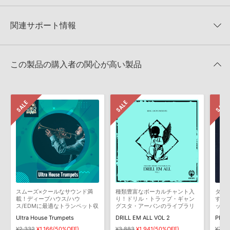
★3
0%
ただけませんので、ご注意ください。また、「ライブラリ・タブ」
【Loopmasters】計57ブランドのサンプルパックが30%OFF！サ
★2
0%
への表示にも対応しておりません。
マーセール！
★1
0%
関連サポート情報
4GBを超えるデータに関するご注意：
FAT32でフォーマットされた
LOOPMASTERS 製品一覧
HDDには、1ファイル4GBを超えるデータを格納することができま
レビューをもっと見る »
せん。データ容量が4GBを超えるダウンロード製品をご購入いただ
LEON SWITCH - DEEP DARK DUBSTEPのサポート情報
Steinberg社「HALion」のプリセット追加方法
きます際には、NTFSやHFS＋でフォーマットされたHDDをご用意
この製品の購入者の関心が高い製品
いただく必要がございます。
2022.06.06
製品の購入手続き完了後、受注確認メールとシリアルナンバーをお
Apple社「EXS24」「Sampler」のサンプルパック追加方法
知らせするメールの2通が送信されます。メールに記載されており
ます説明に沿って、製品のダウンロード／導入を行って下さい。
2022.06.06
サンプルパック製品には、原則として日本語版操作マニュアルをご
Reason Studios社「Reason」及び関連ソフトでのプリセット追
用意しておりません。ご購入後のご不明点や詳細に関するお問い合
加方法
わせなどは
テクニカルサポート
までご連絡ください。
2022.06.06
デモソングは、製品収録サウンドを使ってできることを紹介するた
めのデモンストレーション用の楽曲です。原則として、デモソング
KONTAKT ライブラリのロード方法（Native Access 非対応製
そのものをお使いいただくことはできません。また、デモソングを
品）
構成する全てのサウンドが、サンプルパックに含まれていることを
スムーズ×クールなサウンド満
種類豊富なボーカルチャント入
ダー
2022.01.21
保証するものではありません。
載！ディープハウス/ハウ
り！ドリル・トラップ・ギャン
すダ
ス/EDMに最適なトランペット収
グスタ・アーバンのライブラリ
ック
ダウンロード製品という性質上、一切の返品・返金はお受け付け致
録
第二弾
マークのついた情報は、該当する製品のご購入ユーザー様専用となって
Ultra House Trumpets
DRILL EM ALL VOL 2
しかねます。
おります。ご覧頂くには、該当する製品をご購入頂く必要がございます。
¥2,332
¥1,166(50%OFF)
¥3,883
¥1,941(50%OFF)
¥7,4