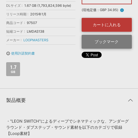
効果音 »
DLサイズ
1.67 GB (1,793,824,596 byte)
お問い合わせ »
無償のサウンド
管理ソフト
(現地定価：GBP 34.95)
info
リリース時期
2015年1月
BGM »
商品コード
97507
カートに入れる
次世代型
ボーカル・エディタ
短縮コード
LMDAS138
メーカー
LOOPMASTERS
ブックマーク
APS
映像のBGM・
セリフを音声分離
使用許諾契約書
info_outline
SLS
音素材の制作・
ライセンス提供
1.7
GB
製品概要
・"LEON SWITCH"によるディープでシネマティックな、アンダーグ
ラウンド・ダブステップ・サウンド素材を以下のカテゴリで収録
【Loop素材】