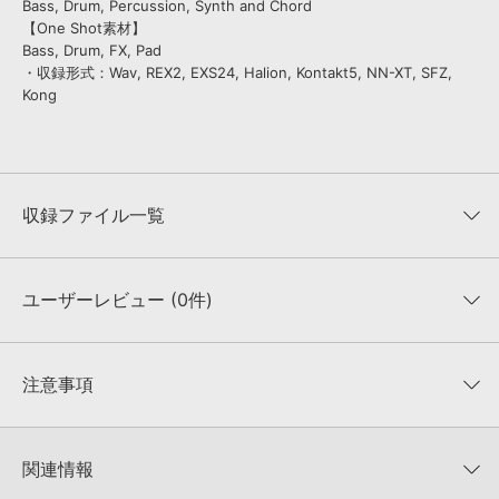
Bass, Drum, Percussion, Synth and Chord
【One Shot素材】
Bass, Drum, FX, Pad
・収録形式：Wav, REX2, EXS24, Halion, Kontakt5, NN-XT, SFZ,
Kong
収録ファイル一覧
ユーザーレビュー (0件)
収録ファイル一覧
平均評価
0
★★★★★
注意事項
0
件の評価
KONTAKTフォーマットについて：
サンプルパック製品の
★5
0%
KONTAKTフォーマットは、
製品版KONTAKT（別売）
に読み込ん
関連情報
★4
0%
でお使いいただけます。無償版のKONTAKT PLAYERではお使いい