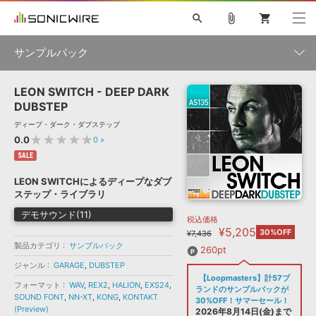
search
attach_file
shopping_cart
サンプルパック
LEON SWITCH - DEEP DARK
初音ミク NT
鏡音リン・レン V4X
巡音ルカ V4X
MEIKO V3
製品一覧
ソフト音源 »
DUBSTEP
KAITO V3
VOCALOID
TOONTRACK
SPITFIRE AUDIO
ディープ・ダーク・ダブステップ
VIENNA
EZ DRUMMER 3
SERUM
ライセンスフリーBGM
★★★★★
0.0
0
»
プラグイン・エフェクト »
サンプルパックを試そう
ボーカル抜き出し
DUBSTEP
ジャンル
キャンペーン »
SALE
ELECTRONICA
EDM
TRANCE
MUTANT
ROUTER.FM
LEON SWITCHによるディープなダブ
SONOCA
サンプルパック »
ステップ・ライブラリ
特集 »
製品サポート情報 »
メーカー
デモサウンド(11)
税込価格
ソフト音源
プラグイン・エフェクト
サンプルパック
¥5,205
ソフトウェア／ツール »
30%OFF
¥7,436
ニュースレター »
DTMガイド »
製品カテゴリ
サンプルパック
ソフトウェア／ツール
DAW
効果音
BGM
260pt
音楽カード
製作サービス
フォーマット
ジャンル
GARAGE
,
DUBSTEP
DAW »
【Loopmasters】計57ブ
SONICWIREブログ »
フォーマット
WAV
,
REX2
,
HALION
,
EXS24
,
FAQ »
ランドのサンプルパックが
楽曲配信流通
サービス
SOUND FONT
,
NN-XT
,
KONG
,
KONTAKT
30%OFF！サマーセール！
(Preview)
ランキング
2026年8月14日(金)まで