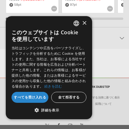
58pt
97pt
2
LEON SWITCH - DEEP DARK DUBSTEPのサポート情報
×
このウェブサイトは Cookie
ENGLISH
関連製品
を使用しています
JAPANESE
当社はコンテンツや広告をパーソナライズし、
トラフィックを分析するために Cookie を使用
します。また、当社は、お客様による当社サイ
トの使用に関する情報を広告および分析パート
ナーと共有します。これらの情報は、お客様が
提供した他の情報、またはお客様によるサービ
スの使用から収集した他の情報と組み合わされ
る場合があります。
続きを読む
サンプルパック
LEON SWITCH - DEEP DARK DUBSTEP
すべてを受け入れる
全て拒否する
会社概要
環境保護（CSR）への取り組み
特定商取引に関する法律に基づく表示
THE CUBE GUYSによるテック
ROYALSTONによるドラムンベ
SIM
サイト動作環境
利用規約
個人情報の保護について
採用について
ハウス・ライブラリ！
ース・ライブラリ！
ス・
詳細を表示
THE CUBE GUYS - TWISTED HOUSE AND TRIBAL TECH
ROYALSTON - VOLTAGE CONTROLLED DRUM & BASS
¥7,436
¥7,436
¥7,4