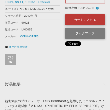
効果音 »
EXS24
,
NN-XT
,
KONTAKT (Preview)
お問い合わせ »
無償のサウンド
管理ソフト
(現地定価：GBP 29.95)
info
DLサイズ
759 MB (796,067,237 byte)
BGM »
リリース時期
2010年1月
カートに入れる
次世代型
ボーカル・エディタ
商品コード
90128
短縮コード
LMD056
ブックマーク
メーカー
LOOPMASTERS
APS
映像のBGM・
セリフを音声分離
使用許諾契約書
info_outline
SLS
音素材の制作・
ライセンス提供
759
MB
製品概要
新進気鋭のプロデューサーFelix Bernhardtを起用したミニマルテクノ
／ハウス素材集『MINIMAL SYNTHETIC BY FELIX BERNHARDT』が