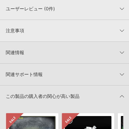
ユーザーレビュー (0件)
収録ファイル一覧
平均評価
0
★★★★★
注意事項
0
件の評価
KONTAKTフォーマットについて：
サンプルパック製品の
★5
0%
KONTAKTフォーマットは、
製品版KONTAKT（別売）
に読み込ん
関連情報
★4
0%
でお使いいただけます。無償版のKONTAKT PLAYERではお使いい
★3
0%
ただけませんので、ご注意ください。また、「ライブラリ・タブ」
【Loopmasters】計57ブランドのサンプルパックが30%OFF！サ
★2
0%
への表示にも対応しておりません。
マーセール！
★1
0%
関連サポート情報
4GBを超えるデータに関するご注意：
FAT32でフォーマットされた
LOOPMASTERS 製品一覧
HDDには、1ファイル4GBを超えるデータを格納することができま
レビューをもっと見る »
せん。データ容量が4GBを超えるダウンロード製品をご購入いただ
MINIMAL SYNTHETIC BY FELIX BERNHARDTのサポート情報
Steinberg社「HALion」のプリセット追加方法
きます際には、NTFSやHFS＋でフォーマットされたHDDをご用意
この製品の購入者の関心が高い製品
いただく必要がございます。
2022.06.06
製品の購入手続き完了後、受注確認メールとシリアルナンバーをお
Apple社「EXS24」「Sampler」のサンプルパック追加方法
知らせするメールの2通が送信されます。メールに記載されており
ます説明に沿って、製品のダウンロード／導入を行って下さい。
2022.06.06
サンプルパック製品には、原則として日本語版操作マニュアルをご