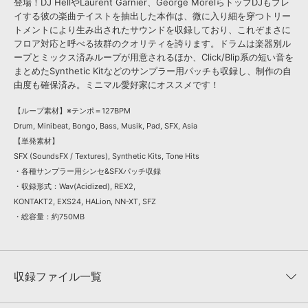
登場！DJ HellやLaurent Garnier、George MorelらトップDJもプレ
イする彼の楽曲テイストを抽出した本作は、微に入り細を穿つトリー
トメントにより生み出されたサウンドを収録しており、これぞまさに
フロア対応と呼べる抜群のクオリティを誇ります。ドラムは楽器別ル
ープとミックス済みループが用意されるほか、Click/Blip系の短い音を
まとめたSynthetic Kitなどのサンプラー用パッチも収録し、制作の自
由度も確保済み。ミニマル愛好家にオススメです！
【ループ素材】※テンポ＝127BPM
Drum, Minibeat, Bongo, Bass, Musik, Pad, SFX, Asia
【単発素材】
SFX (SoundsFX / Textures), Synthetic Kits, Tone Hits
・各種サンプラー用シンセ&SFXパッチ収録
・収録形式：Wav(Acidized), REX2,
KONTAKT2, EXS24, HALion, NN-XT, SFZ
・総容量：約750MB
収録ファイル一覧