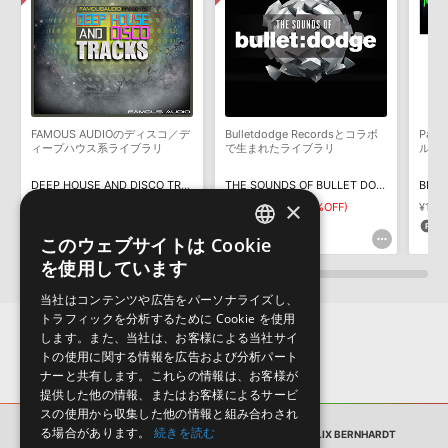
Reason Studios社「Reason」及び関連ソフトでのプリセット追
用意しておりません。ご購入後のご不明点や詳細に関するお問い合
加方法
わせなどは
テクニカルサポート
までご連絡ください。
2022.06.06
デモソングは、製品収録サウンドを使ってできることを紹介するた
めのデモンストレーション用の楽曲です。原則として、デモソング
KONTAKT ライブラリのロード方法（Native Access 非対応製
そのものをお使いいただくことはできません。また、デモソングを
品）
構成する全てのサウンドが、サンプルパックに含まれていることを
FAMOUS AUDIOのディスコ／デ
Bulletdodge Recordsとコラボ
Pako
2022.01.21
保証するものではありません。
ィープハウス系ライブラリ
で生まれたライブラリ
ル音
ダウンロード製品という性質上、一切の返品・返金はお受け付け致
マークのついた情報は、該当する製品のご購入ユーザー様専用となって
DEEP HOUSE AND DISCO TRACKS
THE SOUNDS OF BULLET DODGE
BIZA
しかねます。
おります。ご覧頂くには、該当する製品をご購入頂く必要がございます。
×
¥5,302
¥3,711(30%OFF)
¥5,302
¥3,711(30%OFF)
¥10,5
111pt
111pt
5
MINIMAL SYNTHETIC BY FELIX BERNHARDTのサポート情報
このウェブサイトは Cookie
ENGLISH
を使用しています
JAPANESE
当社はコンテンツや広告をパーソナライズし、
トラフィックを分析するために Cookie を使用
します。また、当社は、お客様による当社サイ
トの使用に関する情報を広告および分析パート
ナーと共有します。これらの情報は、お客様が
提供した他の情報、またはお客様によるサービ
スの使用から収集した他の情報と組み合わされ
る場合があります。
続きを読む
サンプルパック
MINIMAL SYNTHETIC BY FELIX BERNHARDT