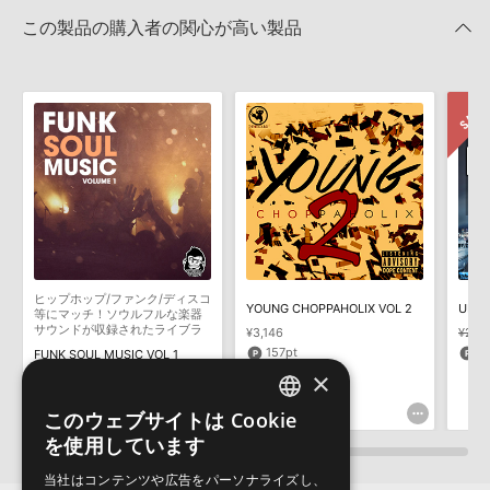
MIDI形式サンプルパックの追加方法
きます際には、NTFSやHFS＋でフォーマットされたHDDをご用意
この製品の購入者の関心が高い製品
いただく必要がございます。
2022.06.06
製品の購入手続き完了後、受注確認メールとシリアルナンバーをお
マークのついた情報は、該当する製品のご購入ユーザー様専用となって
知らせするメールの2通が送信されます。メールに記載されており
おります。ご覧頂くには、該当する製品をご購入頂く必要がございます。
ます説明に沿って、製品のダウンロード／導入を行って下さい。
サンプルパック製品には、原則として日本語版操作マニュアルをご
BEAST OF THE KEYS 1のサポート情報
用意しておりません。ご購入後のご不明点や詳細に関するお問い合
わせなどは
テクニカルサポート
までご連絡ください。
デモソングは、製品収録サウンドを使ってできることを紹介するた
めのデモンストレーション用の楽曲です。原則として、デモソング
そのものをお使いいただくことはできません。また、デモソングを
構成する全てのサウンドが、サンプルパックに含まれていることを
ヒップホップ/ファンク/ディスコ
YOUNG CHOPPAHOLIX VOL 2
保証するものではありません。
等にマッチ！ソウルフルな楽器
サウンドが収録されたライブラ
¥3,146
¥2,4
ダウンロード製品という性質上、一切の返品・返金はお受け付け致
リ
157pt
6
FUNK SOUL MUSIC VOL 1
しかねます。
×
¥2,530
126pt
このウェブサイトは Cookie
ENGLISH
を使用しています
JAPANESE
当社はコンテンツや広告をパーソナライズし、