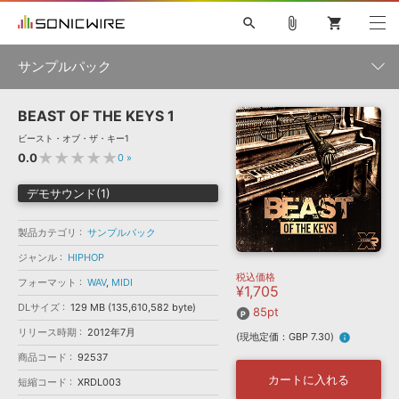
search
attach_file
shopping_cart
サンプルパック
BEAST OF THE KEYS 1
初音ミク NT
鏡音リン・レン V4X
巡音ルカ V4X
MEIKO V3
製品一覧
ソフト音源 »
ビースト・オブ・ザ・キー1
KAITO V3
VOCALOID
TOONTRACK
SPITFIRE AUDIO
★★★★★
0.0
0
»
VIENNA
EZ DRUMMER 3
SERUM
ライセンスフリーBGM
プラグイン・エフェクト »
サンプルパックを試そう
ボーカル抜き出し
DUBSTEP
ジャンル
デモサウンド(1)
キャンペーン »
ELECTRONICA
EDM
TRANCE
MUTANT
ROUTER.FM
製品カテゴリ
サンプルパック
SONOCA
サンプルパック »
特集 »
製品サポート情報 »
メーカー
ジャンル
HIPHOP
税込価格
ソフト音源
プラグイン・エフェクト
サンプルパック
フォーマット
WAV
,
MIDI
¥1,705
ソフトウェア／ツール »
ニュースレター »
DLサイズ
129 MB (135,610,582 byte)
DTMガイド »
85pt
ソフトウェア／ツール
DAW
効果音
BGM
音楽カード
製作サービス
フォーマット
リリース時期
2012年7月
(現地定価：GBP 7.30)
info
DAW »
SONICWIREブログ »
商品コード
92537
FAQ »
楽曲配信流通
サービス
カートに入れる
短縮コード
XRDL003
ランキング