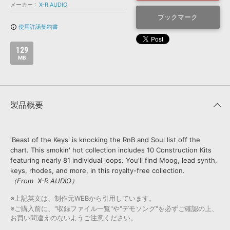
効果音 »
メーカー
X-R AUDIO
お問い合わせ »
無償のサウンド
管理ソフト
ブックマーク
使用許諾契約書
info_outline
BGM »
次世代型
ボーカル・エディタ
129
MB
APS
映像のBGM・
セリフを音声分離
製品概要
SLS
音素材の制作・
ライセンス提供
'Beast of the Keys' is knocking the RnB and Soul list off the
chart. This smokin' hot collection includes 10 Construction Kits
featuring nearly 81 individual loops. You'll find Moog, lead synth,
keys, rhodes, and more, in this royalty-free collection.
（From X-R AUDIO）
※上記英文は、制作元WEBから引用しています。
※ご購入前に、"収録ファイル一覧"や"デモソング"を必ずご確認の上、
お買い間違えのないようご注意ください。