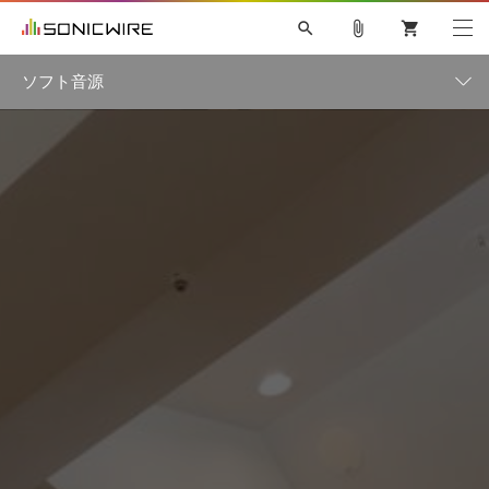
search
attach_file
shopping_cart
特集
ソフト音源
初音ミク NT
鏡音リン・レン V4X
巡音ルカ V4X
MEIKO V3
特集一覧
製品一覧
ソフト音源 »
KAITO V3
VOCALOID
TOONTRACK
SPITFIRE AUDIO
VIENNA
EZ DRUMMER 3
SERUM
ライセンスフリーBGM
プラグイン・エフェクト »
サンプルパックを試そう
ボーカル抜き出し
DUBSTEP
インタビュー一覧
楽器＆カテゴリ
キャンペーン »
ELECTRONICA
EDM
TRANCE
MUTANT
ROUTER.FM
SONOCA
サンプルパック »
特集 »
製品サポート情報 »
メーカー
ソフト音源
プラグイン・エフェクト
サンプルパック
ソフトウェア／ツール »
ニュースレター »
DTMガイド »
ソフトウェア／ツール
DAW
効果音
BGM
音楽カード
製作サービス
エンジン
DAW »
SONICWIREブログ »
FAQ »
楽曲配信流通
サービス
ランキング