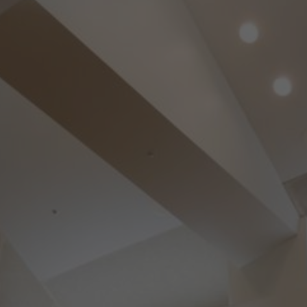
効果音 »
お問い合わせ »
無償のサウンド
管理ソフト
BGM »
次世代型
ボーカル・エディタ
APS
映像のBGM・
セリフを音声分離
SLS
音素材の制作・
ライセンス提供