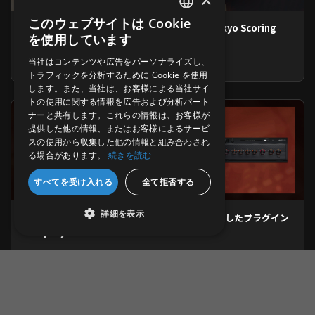
このウェブサイトは Cookie
【Ver.1.5】相澤氏によるミックスが追加！『Tokyo Scoring
ENGLISH
を使用しています
Solo Strings』アップデート情報
JAPANESE
当社はコンテンツや広告をパーソナライズし、
2026.07.24
トラフィックを分析するために Cookie を使用
します。また、当社は、お客様による当社サイ
トの使用に関する情報を広告および分析パート
ナーと共有します。これらの情報は、お客様が
提供した他の情報、またはお客様によるサービ
スの使用から収集した他の情報と組み合わされ
る場合があります。
続きを読む
すべてを受け入れる
全て拒否する
詳細を表示
80年代のオーバードライブ・ペダルの回路を再現したプラグイン
『Deputy Distortion』
2026.07.03
過去のニュース一覧はこちら >>