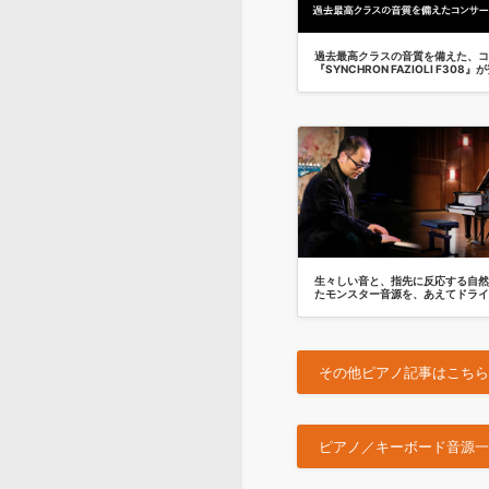
過去最高クラスの音質を備えた、コ
『SYNCHRON FAZIOLI F308
生々しい音と、指先に反応する自然な
たモンスター音源を、あえてドライ
その他ピアノ記事はこちら 
ピアノ／キーボード音源一