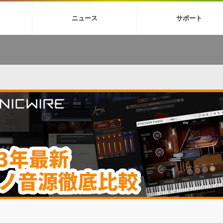
4X
巡音ルカ V4X
ボーカル抜き出し
MEIKO V3
KAITO V3
MAS
ニュース
サポート
BGM
TOONTRACK
サンプルパックを試そう
MUTANT
シネマテ
FAQ »
イン・エフェクト »
イド »
サンプルパック »
ニュースレター »
TO NATION
DUBSTEP
ELECTRONICA
EDM
TRANCE
ROUTER
サウンド素材の効率的な一元管理
ュージシャン向けの楽曲配信流通サ
Piapro Studio / Vocaloid4関連
イン・エフェクト
サンプルパック
ソフトウェア／ツール
DA
償ソフトウェア
者ガイド
製品一覧
バックナンバー一覧
初音ミク V4X関連
ュー一覧
パックを体験してみよう
ジャンル
購読のお申し込み
EZdrummer 3関連
一覧
メーカー
VIENNA関連
シンガー・ラインナップ
グ
フォーマット
イセンシング・サービス
オンラインストアガイド
ランキング
プロセッシング・サービス
ヘルプ
や要件に応じたBGM/効果音の新
クを試そう！
ライセンス提供
BGM »
»
製品一覧
ジャンル
メーカー
ランキング
グ
シングルBGM
効果音