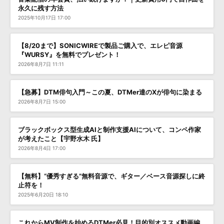
永久に残す方法
2025年10月17日 17:00
【8/20まで】SONICWIREで製品ご購入で、エレピ音源
『WURSY』を無料でプレゼント！
2026年8月7日 11:11
【急募】DTM俳句入門～この夏、DTMer達のXが俳句に染まる
2026年8月7日 15:00
ブラックボックス型生成AIと制作支援AIについて、コンペ作家
が考えたこと【宇野水木 氏】
2026年8月4日 17:00
【無料】“優秀すぎる”無料音源で、ギター／ベース音源探しに終
止符を！
2025年6月20日 18:10
これからMV制作を始めるDTMer必見！目的別オススメ動画編