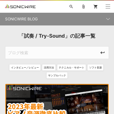
search
attach_file
shopping_cart
SONICWIRE BLOG
初音ミク V4X
鏡音リン・レン V4X
巡音ルカ V4X
「試奏 / Try-Sound」の記事一覧
カテゴリ一覧
ソフト音源 »
ボーカル抜き出し
MEIKO V3
KAITO V3
MASSIVE
SYLENTH1
VOCALOID
VIENNA
ライセンスフリーBGM
プラグイン・エフェクト »
記事一覧
TOONTRACK
サンプルパックを試そう
MUTANT
キャンペーン »
シネマティック音源特集
EZdrummer2
KOTO NATION
DUBSTEP
ELECTRONICA
EDM
TRANCE
ROUTER.FM
インタビュー／レビュー
活用方法
テクニカル・サポート
ソフト音源
サンプルパック »
特集 »
製品サポート情報 »
サンプルパック
ソフト音源
プラグイン・エフェクト
サンプルパック
ソフトウェア／ツール »
ニュースレター »
DTMガイド »
ソフトウェア／ツール
DAW
効果音
BGM
音楽カード
製作サービス
DAW »
SONICWIREブログ »
FAQ »
楽曲配信流通
サービス