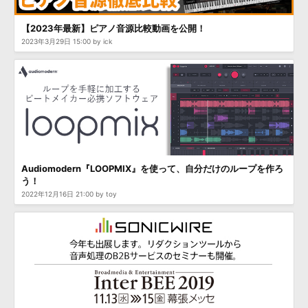
効果音 »
お問い合わせ »
無償のサウンド
管理ソフト
【2023年最新】ピアノ音源比較動画を公開！
BGM »
2023年3月29日 15:00 by ick
次世代型
ボーカル・エディタ
APS
映像のBGM・
セリフを音声分離
SLS
音素材の制作・
ライセンス提供
Audiomodern『LOOPMIX』を使って、自分だけのループを作ろ
う！
2022年12月16日 21:00 by toy