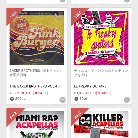
BAKER BROTHERSの極上ファンク
ディスコ～ファンク系のカッティン
音源第四弾！
グを収録！
THE BAKER BROTHERS VOL.4 - FUNK BURGER
LE FREAKY GUITARS
¥9,779
¥6,845(30%OFF)
¥3,817
¥2,671(30%OFF)
205pt
80pt