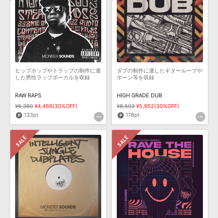
ヒップホップやトラップの制作に適
ダブの制作に適したギターループや
した男性ラップボーカルを収録
ホーン等を収録
RAW RAPS
HIGH GRADE DUB
¥6,380
¥4,466(30%OFF)
¥8,503
¥5,952(30%OFF)
133pt
178pt