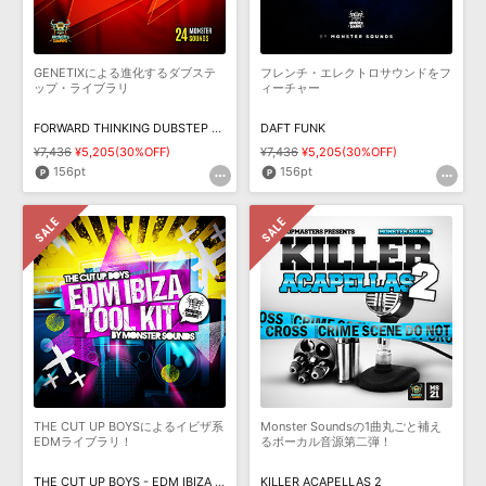
GENETIXによる進化するダブステ
フレンチ・エレクトロサウンドをフ
ップ・ライブラリ
ィーチャー
FORWARD THINKING DUBSTEP BY GENETIX
DAFT FUNK
¥7,436
¥5,205(30%OFF)
¥7,436
¥5,205(30%OFF)
156pt
156pt
THE CUT UP BOYSによるイビザ系
Monster Soundsの1曲丸ごと補え
EDMライブラリ！
るボーカル音源第二弾！
THE CUT UP BOYS - EDM IBIZA TOOL KIT
KILLER ACAPELLAS 2