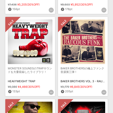
¥7,436
¥5,205(30%OFF)
¥8,503
¥5,952(30%OFF)
156pt
178pt
MONSTER SOUNDSのTRAPサウン
BAKER BROTHERSの極上ファンク
ドを大量収録したライブラリ！
音源第三弾！
HEAVYWEIGHT TRAP
BAKER BROTHERS VOL. 3 - RAUCOUS FUNK
¥6,380
¥4,466(30%OFF)
¥9,779
¥6,845(30%OFF)
133pt
205pt