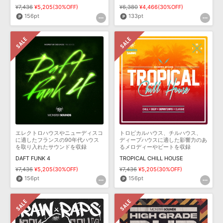
¥7,436
¥5,205(30%OFF)
¥6,380
¥4,466(30%OFF)
156pt
133pt
エレクトロハウスやニューディスコ
トロピカルハウス、チルハウス、
に適したフランスの90年代ハウス
ディープハウスに適した影響力のあ
を取り入れたサウンドを収録
るメロディーやビートを収録
DAFT FUNK 4
TROPICAL CHILL HOUSE
¥7,436
¥5,205(30%OFF)
¥7,436
¥5,205(30%OFF)
156pt
156pt