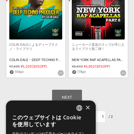
COLIN DALEによるディープテク
ニューヨーク直送のラップが手に入
ノ・ライブラリ
るライブラリ第二弾！
COLIN DALE - DEEP TECHNO PRODUCER
NEW YORK RAP ACAPELLAS PART 2
¥7,436
¥5,205(30%OFF)
¥8,503
¥5,952(30%OFF)
156pt
178pt
×
このウェブサイトは Cookie
ページ移動：
/ 2
ENGLISH
を使用しています
JAPANESE
当社はコンテンツや広告をパーソナライズし、