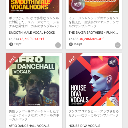
ポップからR&Bまで多彩なジャンル
ミュージシャンシップのエッセンス
に対応した、スムースでエモーショ
を捉えた、生演奏のファンク、ソウ
ナルな男性ボーカルのサンプルパッ
ルのサンプルパック
ク
SMOOTH MALE VOCAL HOOKS
THE BAKER BROTHERS - FUNK REUNION
¥5,313
¥3,719(30%OFF)
¥7,436
¥5,205(30%OFF)
111pt
156pt
男性ラッパーをフィーチャーしたオ
ダンスフロアをヒートアップさせる
ーセンティックなダンスホールのボ
セクシーなボーカルサンプルパック
ーカルパック
AFRO DANCEHALL VOCALS
HOUSE DIVA VOCALS