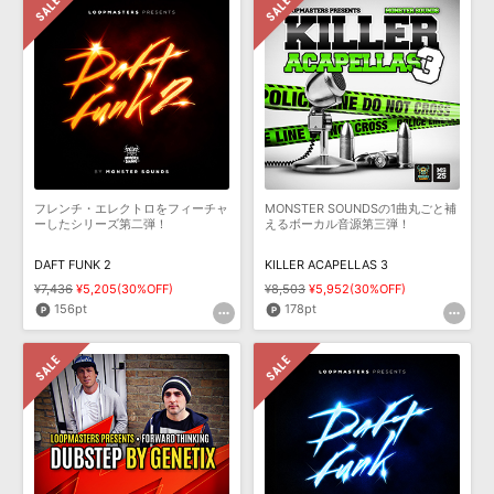
フレンチ・エレクトロをフィーチャ
MONSTER SOUNDSの1曲丸ごと補
ーしたシリーズ第二弾！
えるボーカル音源第三弾！
DAFT FUNK 2
KILLER ACAPELLAS 3
¥7,436
¥5,205(30%OFF)
¥8,503
¥5,952(30%OFF)
156pt
178pt