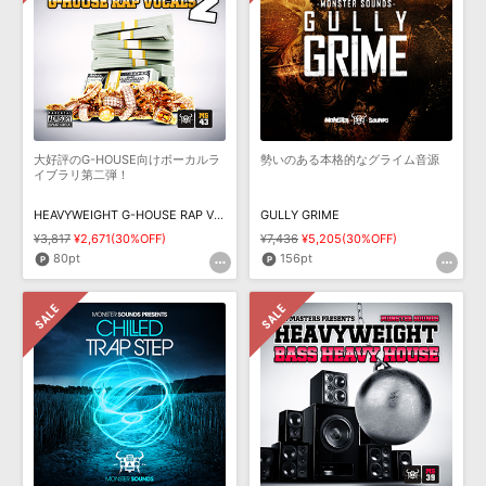
大好評のG-HOUSE向けボーカルラ
勢いのある本格的なグライム音源
イブラリ第二弾！
HEAVYWEIGHT G-HOUSE RAP VOCALS VOL 2
GULLY GRIME
¥3,817
¥2,671(30%OFF)
¥7,436
¥5,205(30%OFF)
80pt
156pt