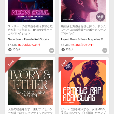
効果音 »
お問い合わせ »
無償のサウンド
管理ソフト
BGM »
次世代型
ボーカル・エディタ
ストリートの空気感を纏う多彩な歌
繊細さと力強さを併せ持つ、ドラム
声が彩りを与える、RnBの女性ボー
ンベースの感情豊かなボーカルサン
カルコレクション
プルパック
APS
映像のBGM・
セリフを音声分離
Neon Soul - Female RnB Vocals
Liquid Drum & Bass Acapellas Vol 3
¥7,436
¥5,205(30%OFF)
¥6,380
¥4,466(30%OFF)
156pt
133pt
SLS
音素材の制作・
ライセンス提供
人生の物語を宿す、生ピアノとシン
ビートに熱を注入する、女性MCの
セが織り成すシネマティックなサウ
妥協のないラップを収録したサンプ