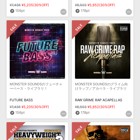
¥7,436
¥5,205(30%OFF)
¥8,503
¥5,952(30%OFF)
156pt
178pt
MONSTER SOUNDSのフューチャ
MONSTER SOUNDSのグライム向
ーベース・ライブラリ！
けラップ／アカペラ・ライブラリ
FUTURE BASS
RAW GRIME RAP ACAPELLAS
¥7,436
¥5,205(30%OFF)
¥8,503
¥5,952(30%OFF)
156pt
178pt