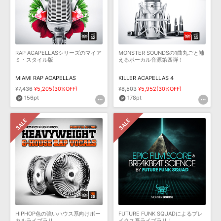
RAP ACAPELLASシリーズのマイア
MONSTER SOUNDSの1曲丸ごと補
ミ・スタイル版
えるボーカル音源第四弾！
MIAMI RAP ACAPELLAS
KILLER ACAPELLAS 4
¥7,436
¥5,205(30%OFF)
¥8,503
¥5,952(30%OFF)
156pt
178pt
HIPHOP色の強いハウス系向けボー
FUTURE FUNK SQUADによるブレ
カルライブラリ
イクス系ライブラリ！