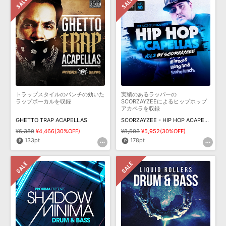
トラップスタイルのパンチの効いた
実績のあるラッパーの
ラップボーカルを収録
SCORZAYZEEによるヒップホップ
アカペラを収録
GHETTO TRAP ACAPELLAS
SCORZAYZEE - HIP HOP ACAPELLAS 2
¥6,380
¥4,466(30%OFF)
¥8,503
¥5,952(30%OFF)
133pt
178pt