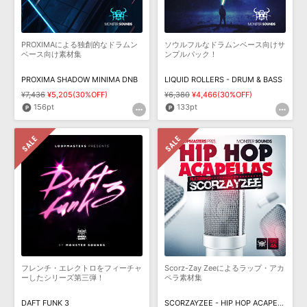
PROXIMAによる独創的なドラムン
ソウルフルなドラムンベース向けサ
ベース向け素材集
ンプルパック！
PROXIMA SHADOW MINIMA DNB
LIQUID ROLLERS - DRUM & BASS
¥7,436
¥5,205(30%OFF)
¥6,380
¥4,466(30%OFF)
156pt
133pt
フレンチ・エレクトロをフィーチャ
Scorz-Zay Zeeによるラップ・アカ
ーしたシリーズ第三弾！
ペラ素材集
DAFT FUNK 3
SCORZAYZEE - HIP HOP ACAPELLAS