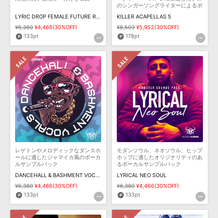
のシンガーソングライターによるボ
ーカルを収録
LYRIC DROP FEMALE FUTURE R&B VOCALS
KILLER ACAPELLAS 5
¥6,380
¥4,466(30%OFF)
¥8,503
¥5,952(30%OFF)
133pt
178pt
レゲトンやメロディックなダンスホ
モダンソウル、ネオソウル、ヒップ
ールに適したジャマイカ風のボーカ
ホップに適したオリジナリティのあ
ルサンプルパック
るボーカルサンプルパック
DANCEHALL & BASHMENT VOCALS
LYRICAL NEO SOUL
¥6,380
¥4,466(30%OFF)
¥6,380
¥4,466(30%OFF)
133pt
133pt