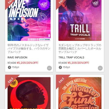
90年代のノスタルジックなレイヴ
モダンなヒップホップやトラップの
バイブスが融合する、ハウスのサン
雰囲気を幅広くカバーしたボーカル
プルパック
サンプルパック
RAVE INFUSION
TRILL TRAP VOCALS
¥7,436
¥5,205(30%OFF)
¥7,436
¥5,205(30%OFF)
156pt
156pt