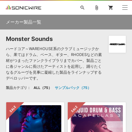
search
attach_file
shopping_cart
メーカー製品一覧
Monster Sounds
初音ミク NT
鏡音リン・レン V4X
巡音ルカ V4X
MEIKO V3
ソフト音源 »
KAITO V3
VOCALOID
TOONTRACK
SPITFIRE AUDIO
ハードコア～WAREHOUSE系のクラブミュージックか
ら、果てはドラム、ベース、ギター、RHODESなどの素
VIENNA
EZ DRUMMER 3
SERUM
ライセンスフリーBGM
材がつまったファンクライブラリまでカバー。製品ごと
プラグイン・エフェクト »
サンプルパックを試そう
ボーカル抜き出し
DUBSTEP
キャンペーン »
に各ジャンルに長けたアーティストを起用し、踊りたく
ELECTRONICA
EDM
TRANCE
MUTANT
ROUTER.FM
なるグルーヴを見事に凝縮した製品をラインナップする
デベロッパーです。
SONOCA
サンプルパック »
特集 »
製品サポート情報 »
製品カテゴリ：
ALL
75
サンプルパック
75
ソフト音源
プラグイン・エフェクト
サンプルパック
ソフトウェア／ツール »
ニュースレター »
DTMガイド »
ソフトウェア／ツール
DAW
効果音
BGM
音楽カード
製作サービス
DAW »
SONICWIREブログ »
FAQ »
楽曲配信流通
サービス