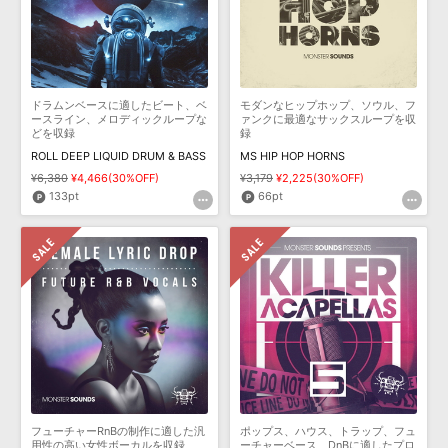
ドラムンベースに適したビート、ベ
モダンなヒップホップ、ソウル、フ
ースライン、メロディックループな
ァンクに最適なサックスループを収
どを収録
録
ROLL DEEP LIQUID DRUM & BASS
MS HIP HOP HORNS
¥6,380
¥4,466(30%OFF)
¥3,179
¥2,225(30%OFF)
133pt
66pt
フューチャーRnBの制作に適した汎
ポップス、ハウス、トラップ、フュ
用性の高い女性ボーカルを収録
ーチャーベース、DnBに適したプロ