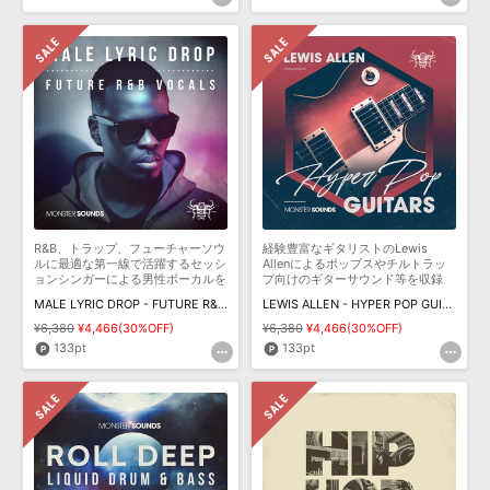
R&B、トラップ、フューチャーソウ
経験豊富なギタリストのLewis
ルに最適な第一線で活躍するセッシ
Allenによるポップスやチルトラッ
ョンシンガーによる男性ボーカルを
プ向けのギターサウンド等を収録
収録
MALE LYRIC DROP - FUTURE R&B VOCALS
LEWIS ALLEN - HYPER POP GUITARS
¥6,380
¥4,466(30%OFF)
¥6,380
¥4,466(30%OFF)
133pt
133pt