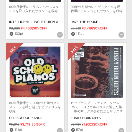
90年代後半のドラムンベーススタ
90年代初期のレイヴスタイルを現
イルを取り入れたサウンドを収録
代風にアレンジしたサウンドを収録
INTELLIGENT JUNGLE DUB PLATES
RAVE THE HOUSE
¥6,380
¥4,466(30%OFF)
¥5,313
¥3,719(30%OFF)
133pt
111pt
80年代後半から90年代初頭のダン
ヒップホップ、ファンク、ソウル、
スシーンを呼び起こすピアノリフを
RnB、トロピカルハウスに適した第
収録
一線のサックス奏者によるサックス
ループを収録
OLD SCHOOL PIANOS
FUNKY HORN RIFFS
¥5,313
¥3,719(30%OFF)
¥2,761
¥1,932(30%OFF)
111pt
57pt