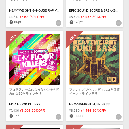
HEAVYWEIGHT G-HOUSE RAP VOCALS
EPIC SOUND SCORE & BREAKBEAT SCIENCE
¥3,817
¥2,671(30%OFF)
¥8,503
¥5,952(30%OFF)
80pt
178pt
フロアアンセムのようなシンセが印
ファンク／ソウル／ディスコ系良質
象的なEDMライブラリ！
ベース・ライブラリ！
EDM FLOOR KILLERS
HEAVYWEIGHT FUNK BASS
¥7,436
¥5,205(30%OFF)
¥6,380
¥4,466(30%OFF)
156pt
133pt