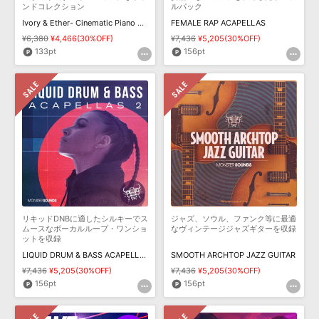
ンドコレクション
ルパック
Ivory & Ether- Cinematic Piano & Synth
FEMALE RAP ACAPELLAS
¥6,380
¥4,466(30%OFF)
¥7,436
¥5,205(30%OFF)
133pt
156pt
リキッドDNBに適したシルキーでス
ジャズ、ソウル、ファンク等に最適
ムースなボーカルループ・ワンショ
なヴィンテージジャズギターを収録
ットを収録
LIQUID DRUM & BASS ACAPELLAS VOL2
SMOOTH ARCHTOP JAZZ GUITAR
¥7,436
¥5,205(30%OFF)
¥7,436
¥5,205(30%OFF)
156pt
156pt