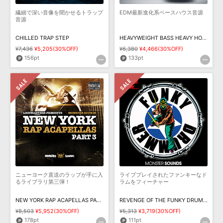
繊細で深い音像を聞かせるトラップ
EDM最新進化系ベースハウス音源
音源
CHILLED TRAP STEP
HEAVYWEIGHT BASS HEAVY HOUSE
¥7,436
¥5,205(30%OFF)
¥6,380
¥4,466(30%OFF)
156pt
133pt
ニューヨーク直送のラップが手に入
ライブプレイされたファンキーなド
るライブラリ第三弾！
ラムをフィーチャー
NEW YORK RAP ACAPELLAS PART 3
REVENGE OF THE FUNKY DRUMMER
¥8,503
¥5,952(30%OFF)
¥5,313
¥3,719(30%OFF)
178pt
111pt