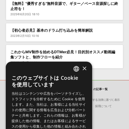
【無料】“優秀すぎる”無料音源で、ギター／ベース音源探しに終
止符を！
2025年6月20日 18:10
【初心者必見】基本のドラム打ち込みを簡単解説
2023年2月10日 10:16
これからMV制作を始めるDTMer必見！目的別オススメ動画編
集ソフトと、制作フローを紹介
2024年4月1日 11:00
×
このウェブサイトは Cookie
ENGLISH
を使用しています
JAPANESE
SONICWIRE BLOG
「ウェーブテーブル」の記事一覧
当社はコンテンツや広告をパーソナライズし、
トラフィックを分析するために Cookie を使用
会社概要
環境保護（CSR）への取り組み
特定商取引に関する法律に基づく表示
します。また、当社は、お客様による当社サイ
サイト動作環境
利用規約
個人情報の保護について
採用について
トの使用に関する情報を広告および分析パート
ナーと共有します。これらの情報は、お客様が
提供した他の情報、またはお客様によるサービ
スの使用から収集した他の情報と組み合わされ