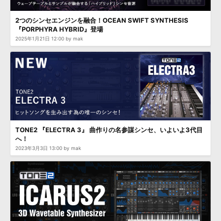
効果音 »
お問い合わせ »
無償のサウンド
管理ソフト
2つのシンセエンジンを融合！OCEAN SWIFT SYNTHESIS
『PORPHYRA HYBRID』登場
BGM »
2025年1月21日 12:00 by mak
次世代型
ボーカル・エディタ
APS
映像のBGM・
セリフを音声分離
SLS
音素材の制作・
ライセンス提供
TONE2 『ELECTRA 3』 曲作りの名参謀シンセ、いよいよ3代目
へ！
2023年3月3日 13:00 by mak