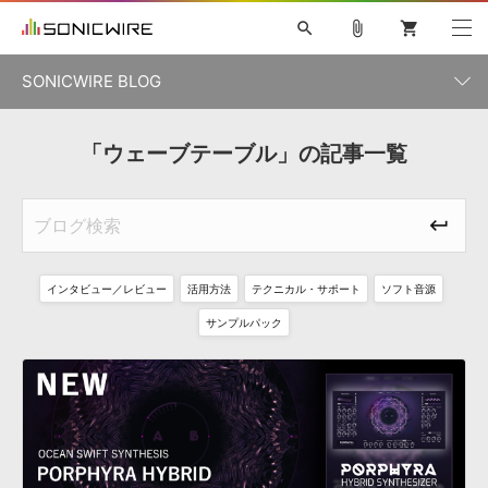
search
attach_file
shopping_cart
SONICWIRE BLOG
初音ミク V4X
鏡音リン・レン V4X
巡音ルカ V4X
「ウェーブテーブル」の記事一覧
カテゴリ一覧
ソフト音源 »
ボーカル抜き出し
MEIKO V3
KAITO V3
MASSIVE
SYLENTH1
VOCALOID
VIENNA
ライセンスフリーBGM
プラグイン・エフェクト »
記事一覧
TOONTRACK
サンプルパックを試そう
MUTANT
キャンペーン »
シネマティック音源特集
EZdrummer2
KOTO NATION
DUBSTEP
ELECTRONICA
EDM
TRANCE
ROUTER.FM
インタビュー／レビュー
活用方法
テクニカル・サポート
ソフト音源
サンプルパック »
特集 »
製品サポート情報 »
サンプルパック
ソフト音源
プラグイン・エフェクト
サンプルパック
ソフトウェア／ツール »
ニュースレター »
DTMガイド »
ソフトウェア／ツール
DAW
効果音
BGM
音楽カード
製作サービス
DAW »
SONICWIREブログ »
FAQ »
楽曲配信流通
サービス