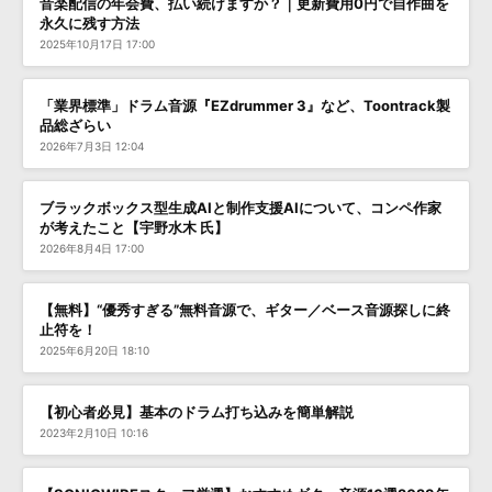
音楽配信の年会費、払い続けますか？｜更新費用0円で自作曲を
永久に残す方法
2025年10月17日 17:00
「業界標準」ドラム音源『EZdrummer 3』など、Toontrack製
品総ざらい
2026年7月3日 12:04
ブラックボックス型生成AIと制作支援AIについて、コンペ作家
が考えたこと【宇野水木 氏】
2026年8月4日 17:00
【無料】“優秀すぎる”無料音源で、ギター／ベース音源探しに終
止符を！
2025年6月20日 18:10
【初心者必見】基本のドラム打ち込みを簡単解説
2023年2月10日 10:16