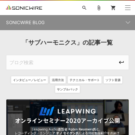
search
attach_file
shopping_cart
SONICWIRE BLOG
初音ミク V4X
鏡音リン・レン V4X
巡音ルカ V4X
「サブハーモニクス」の記事一覧
カテゴリ一覧
ソフト音源 »
ボーカル抜き出し
MEIKO V3
KAITO V3
MASSIVE
SYLENTH1
VOCALOID
VIENNA
ライセンスフリーBGM
プラグイン・エフェクト »
記事一覧
TOONTRACK
サンプルパックを試そう
MUTANT
キャンペーン »
シネマティック音源特集
EZdrummer2
KOTO NATION
DUBSTEP
ELECTRONICA
EDM
TRANCE
ROUTER.FM
インタビュー／レビュー
活用方法
テクニカル・サポート
ソフト音源
サンプルパック »
特集 »
製品サポート情報 »
サンプルパック
ソフト音源
プラグイン・エフェクト
サンプルパック
ソフトウェア／ツール »
ニュースレター »
DTMガイド »
ソフトウェア／ツール
DAW
効果音
BGM
音楽カード
製作サービス
DAW »
SONICWIREブログ »
FAQ »
楽曲配信流通
サービス