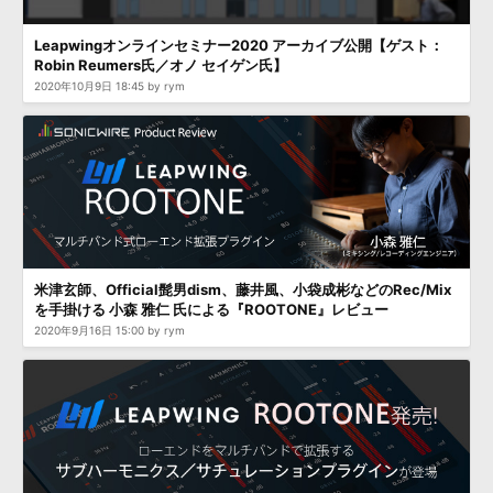
効果音 »
お問い合わせ »
無償のサウンド
管理ソフト
Leapwingオンラインセミナー2020 アーカイブ公開【ゲスト：
Robin Reumers氏／オノ セイゲン氏】
BGM »
2020年10月9日 18:45 by rym
次世代型
ボーカル・エディタ
APS
映像のBGM・
セリフを音声分離
SLS
音素材の制作・
ライセンス提供
米津玄師、Official髭男dism、藤井風、小袋成彬などのRec/Mix
を手掛ける 小森 雅仁 氏による『ROOTONE』レビュー
2020年9月16日 15:00 by rym