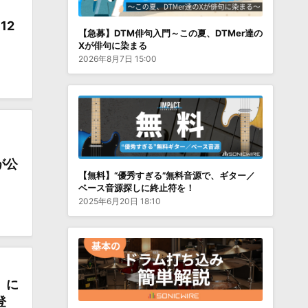
12
【急募】DTM俳句入門～この夏、DTMer達の
Xが俳句に染まる
2026年8月7日 15:00
が公
【無料】“優秀すぎる”無料音源で、ギター／
ベース音源探しに終止符を！
2025年6月20日 18:10
」に
登