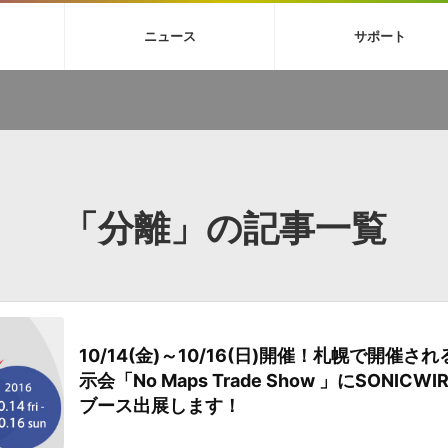
4X
巡音ルカ V4X
ボーカル抜き出し
MEIKO V3
KAITO V3
MAS
ニュース
サポート
BGM
TOONTRACK
サンプルパックを試そう
MUTANT
シネマテ
FAQ »
イン・エフェクト »
イド »
サンプルパック »
ニュースレター »
TO NATION
DUBSTEP
ELECTRONICA
EDM
TRANCE
ROUTER
サウンド素材の効率的な一元管理
ュージシャン向けの楽曲配信流通サ
Piapro Studio / Vocaloid4関連
イン・エフェクト
サンプルパック
ソフトウェア／ツール
DA
償ソフトウェア
者ガイド
製品一覧
バックナンバー一覧
初音ミク V4X関連
ュー一覧
パックを体験してみよう
ジャンル
購読のお申し込み
EZdrummer 3関連
一覧
メーカー
VIENNA関連
シンガー・ラインナップ
グ
フォーマット
イセンシング・サービス
「分離」の記事一覧
オンラインストアガイド
ランキング
プロセッシング・サービス
ヘルプ
や要件に応じたBGM/効果音の新
クを試そう！
ライセンス提供
BGM »
»
製品一覧
10/14(金)～10/16(日)開催！札幌で開催され
ジャンル
示会「No Maps Trade Show 」にSONICWI
メーカー
ブース出展します！
ランキング
グ
シングルBGM
効果音