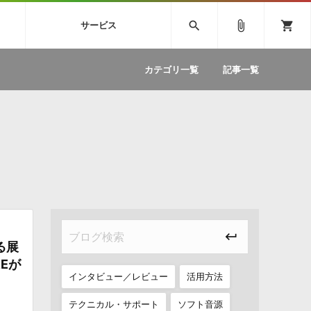
SIVE
SYLENTH1
VOCALOID
search
attach_file
shopping_cart
サービス
ィック音源特集
EZdrummer2
ソフトウェア／ツール »
SONICWIREブログ »
お問い合わせ »
.FM
カテゴリ一覧
記事一覧
のための無
ボーカルパートの制作が自由自在な、次世代
W
効果音
BGM
型ボーカル・エディタ
製品一覧
テクニカルサポート窓口
カテゴリ
製品購入前のご質問・ご相談
メーカー
ランキング
る展
REが
インタビュー／レビュー
活用方法
テクニカル・サポート
ソフト音源