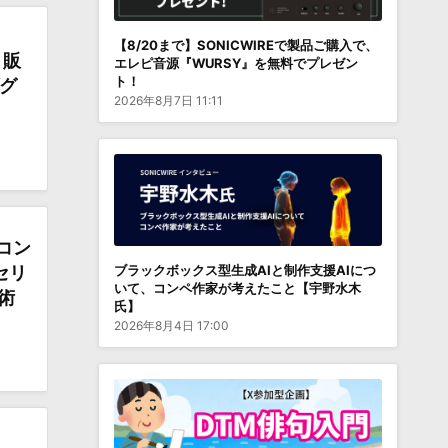
【8/20まで】SONICWIREで製品ご購入で、
、販
エレピ音源『WURSY』を無料でプレゼン
ト！
プグ
2026年8月7日 11:11
端コン
ブラックボックス型生成AIと制作支援AIにつ
セリ
いて、コンペ作家が考えたこと【宇野水木
術
氏】
2026年8月4日 17:00