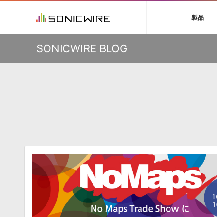
初音ミク V4X
鏡音リン・レン V
製品
VIENNA
ライセンスフリー
ソフト音源 »
キャンペーン »
製品サポート情報 »
プラグ
特集 »
DTMガ
KO
SONICWIRE BLOG
音楽ダウンロードカード製作サービス
独立系ミ
ソフト音源
プラグ
製品一覧
VOCALOID4 ENGINE製品サポート
製品一覧
特集一覧
DTM初心
ービス
EZ DRUMMER ENGINE製品サポート
楽器＆カテゴリ
カテゴリ
インタビ
サンプル
KONTAKT PLAYER 5製品サポート
メーカー
メーカー
TIPS記事
VIENNA INSTRUMENTS製品サポート
バーチャル・
エンジン
ランキン
APS
SLS
サウンド・ラ
ランキング
オーディオ・
BGMやセリフの抽出・削除を実現する音声
製品の仕様
サンプルパッ
分離サービス
規制作・
DAW »
効果音 
Ableton Live
製品一覧
Bitwig
カテゴリ
Cubase
メーカー
FL Studio
ランキン
SoundBridge
シングル