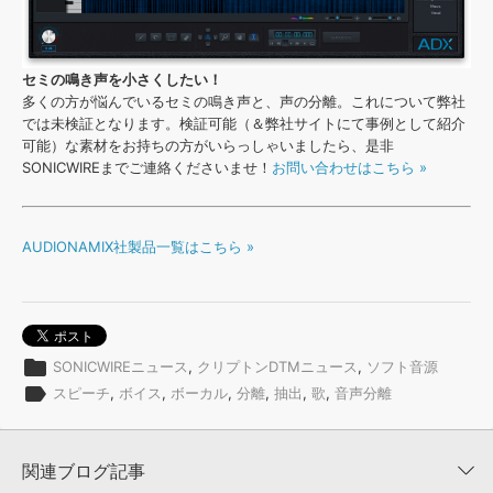
セミの鳴き声を小さくしたい！
多くの方が悩んでいるセミの鳴き声と、声の分離。これについて弊社
では未検証となります。検証可能（＆弊社サイトにて事例として紹介
可能）な素材をお持ちの方がいらっしゃいましたら、是非
SONICWIREまでご連絡くださいませ！
お問い合わせはこちら »
AUDIONAMIX社製品一覧はこちら »
folder
SONICWIREニュース
,
クリプトンDTMニュース
,
ソフト音源
label
スピーチ
,
ボイス
,
ボーカル
,
分離
,
抽出
,
歌
,
音声分離
関連ブログ記事