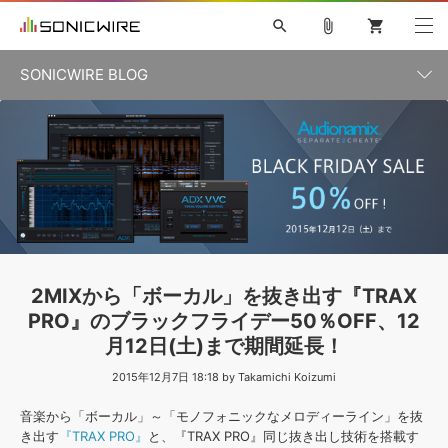
search
attach_file
shopping_cart
SONICWIRE BLOG
初音ミク V4X
鏡音リン・レン V4X
巡音ルカ V4X
カテゴリ一覧
ソフト音源 »
ボーカル抜き出し
MEIKO V3
KAITO V3
MASSIVE
SYLENTH1
VOCALOID
VIENNA
ライセンスフリーBGM
プラグイン・エフェクト »
記事一覧
TOONTRACK
サンプルパックを試そう
MUTANT
キャンペーン »
シネマティック音源特集
EZdrummer2
KOTO NATION
DUBSTEP
ELECTRONICA
EDM
TRANCE
ROUTER.FM
サンプルパック »
特集 »
製品サポート情報 »
2MIXから「ボーカル」を抜き出す『TRAX
ソフト音源
プラグイン・エフェクト
サンプルパック
PRO』のブラックフライデー50％OFF、12
ソフトウェア／ツール »
ニュースレター »
月12日(土)まで期間延長！
DTMガイド »
ソフトウェア／ツール
DAW
効果音
BGM
音楽カード
製作サービス
2015年12月7日 18:18 by Takamichi Koizumi
DAW »
SONICWIREブログ »
FAQ »
音楽から「ボーカル」～「モノフォニックなメロディーライン」を抜
楽曲配信流通
サービス
き出す
『TRAX PRO』
と、『TRAX PRO』同じ抜き出し技術を搭載す