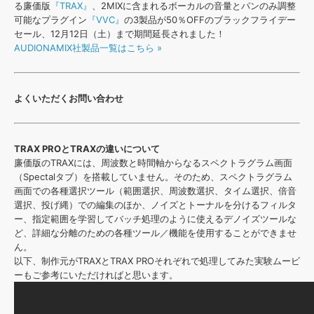
効果音 »
る廉価版
『TRAX』
、2MIXに含まれるボーカルの音量とパンのみ調整
お問い合わせ »
可能なプラグイン
『VVC』
の3製品が50％OFFのブラックフライデー
無償のサウンド
管理ソフト
セール、12月12日（土）まで期間延長されました！
BGM »
AUDIONAMIX社製品一覧はこちら »
次世代型
ボーカル・エディタ
よくいただくお問い合わせ
APS
映像のBGM・
セリフを音声分離
SLS
TRAX PROとTRAXの違いについて
音素材の制作・
ライセンス提供
廉価版のTRAXには、周波数と時間軸からなるスペクトラグラム画面
（Spectalタブ）を搭載していません。そのため、スペクトラグラム
画面での各種選択ツール（範囲選択、周波数選択、タイム選択、倍音
選択、投げ縄）での編集のほか、ノイズとトーナルを分けるフィルタ
ー、指定範囲を学習してバッチ処理のように使えるデノイズツールな
ど、詳細な分離のための各種ツール／機能を使用することができませ
ん。
以下、制作元がTRAXとTRAX PROそれぞれで処理してみた実験ムービ
ーもご参考にいただければと思います。