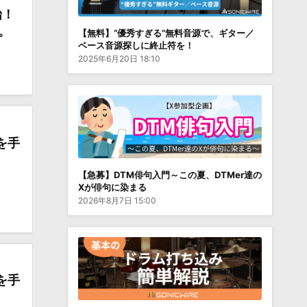
始！
。
【無料】“優秀すぎる”無料音源で、ギター／
ベース音源探しに終止符を！
2025年6月20日 18:10
を手
【急募】DTM俳句入門～この夏、DTMer達の
Xが俳句に染まる
2026年8月7日 15:00
を手