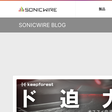
初音ミク V4X
鏡音リン・レン V
製品
VIENNA
ライセンスフリー
ソフト音源 »
キャンペーン »
製品サポート情報 »
プラグ
特集 »
DTMガ
KO
SONICWIRE BLOG
音楽ダウンロードカード製作サービス
独立系ミ
ソフト音源
プラグ
製品一覧
VOCALOID4 ENGINE製品サポート
製品一覧
特集一覧
DTM初心
ービス
EZ DRUMMER ENGINE製品サポート
楽器＆カテゴリ
カテゴリ
インタビ
サンプル
KONTAKT PLAYER 5製品サポート
メーカー
メーカー
TIPS記事
VIENNA INSTRUMENTS製品サポート
バーチャル・
エンジン
ランキン
APS
SLS
サウンド・ラ
ランキング
オーディオ・
BGMやセリフの抽出・削除を実現する音声
製品の仕様
サンプルパッ
分離サービス
規制作・
DAW »
効果音 
Ableton Live
製品一覧
Bitwig
カテゴリ
Cubase
メーカー
FL Studio
ランキン
SoundBridge
シングル