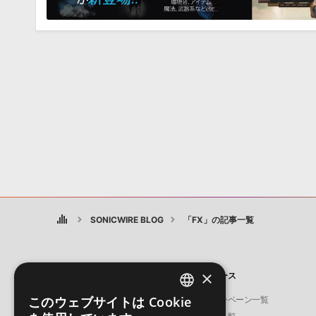
SONICWIRE BLOG
「FX」の記事一覧
×
製品
ニュース
このウェブサイトは Cookie
ソフト音源
キャンペーン一覧
ENGLISH