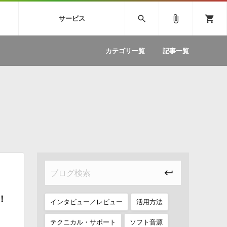
SIVE
SYLENTH1
VOCALOID
search
attach_file
shopping_cart
サービス
ィック音源特集
EZdrummer2
ソフトウェア／ツール »
SONICWIREブログ »
お問い合わせ »
.FM
カテゴリ一覧
記事一覧
のための無
ボーカルパートの制作が自由自在な、次世代
W
効果音
BGM
型ボーカル・エディタ
製品一覧
テクニカルサポート窓口
カテゴリ
製品購入前のご質問・ご相談
メーカー
ランキング
！
インタビュー／レビュー
活用方法
テクニカル・サポート
ソフト音源