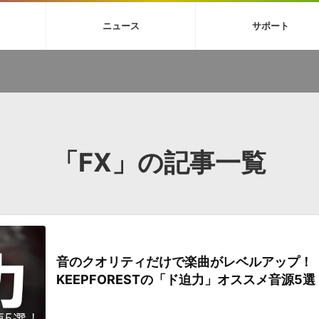
4X
巡音ルカ V4X
ボーカル抜き出し
MEIKO V3
KAITO V3
MAS
ニュース
サポート
BGM
TOONTRACK
サンプルパックを試そう
MUTANT
シネマテ
FAQ »
イン・エフェクト »
イド »
サンプルパック »
ニュースレター »
TO NATION
DUBSTEP
ELECTRONICA
EDM
TRANCE
ROUTER
サウンド素材の効率的な一元管理
ュージシャン向けの楽曲配信流通サ
Piapro Studio / Vocaloid4関連
イン・エフェクト
サンプルパック
ソフトウェア／ツール
DA
償ソフトウェア
者ガイド
製品一覧
バックナンバー一覧
初音ミク V4X関連
ュー一覧
パックを体験してみよう
ジャンル
購読のお申し込み
EZdrummer 3関連
一覧
メーカー
VIENNA関連
シンガー・ラインナップ
グ
フォーマット
イセンシング・サービス
「FX」の記事一覧
オンラインストアガイド
ランキング
プロセッシング・サービス
ヘルプ
や要件に応じたBGM/効果音の新
クを試そう！
ライセンス提供
BGM »
»
製品一覧
音のクオリティだけで楽曲がレベルアップ！
ジャンル
KEEPFORESTの「ド迫力」オススメ音源5選
メーカー
ランキング
グ
シングルBGM
効果音