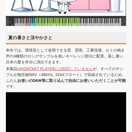
夏の暑さと涼やかさと
本作では、環境音として使用できる雷、雷雨、工事現場、セミの鳴き
声の4種類のロングサンプルを低いキーレンジ部分に配置。蒸し暑い
日本の夏を存分に演出できます。
本製品は
KONTAKT PLAYERには対応していません
が、すべてのサン
プルが無圧縮WAV（48kHz, 32bitフロート）で収録されているため、
ふだん
お使いのDAW等に取り込んで自由にお使いいただくことが可能
です。