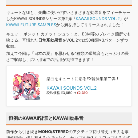
効果音 »
お問い合わせ »
無償のサウンド
管理ソフト
キュートなUIと、楽曲に使いやすいさまざまな効果音をフィーチャー
したKAWAII SOUNDSシリーズ第2弾『
KAWAII SOUNDS VOL.2
』が
BGM »
KAWAII FUTURE SAMPLES
から満を持してリリースされました！
次世代型
ボーカル・エディタ
キュッ！ ポンッ！ カチッ！ シュッ！と、EDM等のブレイク箇所でも
映える、耳慣れた
日常系効果音
をVOL.2では50種類×3パターンずつ
収録。
APS
映像のBGM・
セリフを音声分離
加えて今回は「日本の夏」を思わせる4種類の環境音もたっぷりの長
さで収録し、広い用途での活用が期待できます！
SLS
音素材の制作・
ライセンス提供
楽曲をキュートに彩るFX音源集第二弾！
KAWAII SOUNDS VOL.2
税込価格
¥3,850
→
¥2,310
恒例のKAWAII背景とKAWAII効果音
前作から引き続き
MONO/STEREO
のアクティブ切り替え（出力を事
後処理的に切り替えるのではなく、サンプル自体をスワップする方式