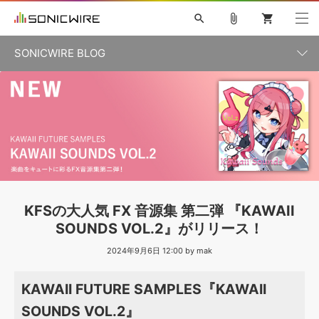
search
attach_file
shopping_cart
SONICWIRE BLOG
初音ミク V4X
鏡音リン・レン V4X
巡音ルカ V4X
カテゴリ一覧
ソフト音源 »
ボーカル抜き出し
MEIKO V3
KAITO V3
MASSIVE
SYLENTH1
VOCALOID
VIENNA
ライセンスフリーBGM
プラグイン・エフェクト »
記事一覧
TOONTRACK
サンプルパックを試そう
MUTANT
キャンペーン »
シネマティック音源特集
EZdrummer2
KOTO NATION
DUBSTEP
ELECTRONICA
EDM
TRANCE
ROUTER.FM
サンプルパック »
特集 »
製品サポート情報 »
KFSの大人気 FX 音源集 第二弾 『KAWAII
ソフト音源
プラグイン・エフェクト
サンプルパック
SOUNDS VOL.2』がリリース！
ソフトウェア／ツール »
ニュースレター »
DTMガイド »
ソフトウェア／ツール
2024年9月6日 12:00 by mak
DAW
効果音
BGM
音楽カード
製作サービス
DAW »
SONICWIREブログ »
KAWAII FUTURE SAMPLES『KAWAII
FAQ »
楽曲配信流通
サービス
SOUNDS VOL.2』