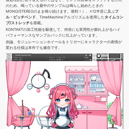
のため、鳴っている最中のサンプルは鳴らし始めたときの
MONO/STEREOのまま鳴り続けます。便利！）、±12半音に及ぶ
フ
ル・ピッチベンド
、TimeMachineアルゴリズムを使用した
タイムコン
プ/ストレッチ
を搭載。
KONTAKTの加工性能を駆使して、何倍にも実用性が膨れ上がるハイ
パフォーマンスなサンプルパックに仕上がっています。
勿論、モジュレーションホイールをトリガーにキャラクターの表情が
変わる仕様は本作でも健在です。