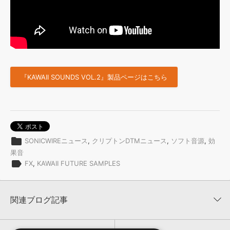
『KAWAII SOUNDS VOL.2』製品ページはこちら
folder
SONICWIREニュース
,
クリプトンDTMニュース
,
ソフト音源
,
効
果音
label
FX
,
KAWAII FUTURE SAMPLES
関連ブログ記事