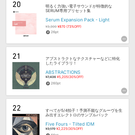
明るく力強い電子サウンドが特徴的な
SERUM専用プリセット集
Serum Expansion Pack - Light
¥3,300
¥870 (73%OFF)
26pt
アブストラクトなテクスチャーなどに特化
したライブラリ！
ABSTRACTIONS
¥7,436
¥5,205(30%OFF)
260pt
すべてが5/4拍子！予測不能なグルーヴを生
み出すエレクトロのサンプルパック
Five Fours - Tilted IDM
¥3,179
¥2,225(30%OFF)