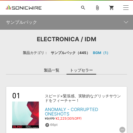
search
attach_file
shopping_cart
サンプルパック
ELECTRONICA / IDM
初音ミク NT
鏡音リン・レン V4X
巡音ルカ V4X
MEIKO V3
製品一覧
ソフト音源 »
KAITO V3
VOCALOID
TOONTRACK
SPITFIRE AUDIO
製品カテゴリ：
サンプルパック
445
BGM
1
VIENNA
EZ DRUMMER 3
SERUM
ライセンスフリーBGM
プラグイン・エフェクト »
サンプルパックを試そう
ボーカル抜き出し
DUBSTEP
ジャンル
キャンペーン »
製品一覧
トップセラー
ELECTRONICA
EDM
TRANCE
MUTANT
ROUTER.FM
SONOCA
サンプルパック »
特集 »
製品サポート情報 »
メーカー
ソフト音源
プラグイン・エフェクト
サンプルパック
スピード×緊張感、実験的なグリッチサウン
ソフトウェア／ツール »
ドをフィーチャー！
ニュースレター »
DTMガイド »
ソフトウェア／ツール
DAW
効果音
BGM
音楽カード
製作サービス
フォーマット
ANOMALY - CORRUPTED
ONESHOTS
DAW »
SONICWIREブログ »
¥3,179
¥2,225(30%OFF)
FAQ »
楽曲配信流通
サービス
66pt
ランキング