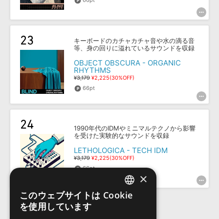
66pt
キーボードのカチャカチャ音や水の滴る音
等、身の回りに溢れているサウンドを収録
OBJECT OBSCURA - ORGANIC
RHYTHMS
¥3,179
¥2,225(30%OFF)
66pt
1990年代のIDMやミニマルテクノから影響
を受けた実験的なサウンドを収録
LETHOLOGICA - TECH IDM
¥3,179
¥2,225(30%OFF)
66pt
×
このウェブサイトは Cookie
ENGLISH
を使用しています
JAPANESE