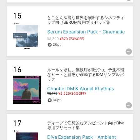
とことん深淵な世界を演出するシネマティ
ック向けSERUM専用プリセット集
Serum Expansion Pack - Cinematic
¥3,300
¥870 (73%OFF)
26pt
ルールを壊し、無秩序が脈打つ。予測不能
なビートと質感が躍動するIDMサンプルパ
ック
Chaotic IDM & Atonal Rhythms
¥3,179
¥2,225(30%OFF)
66pt
ディープで幻想的なアンビエント向けDiva
専用プリセット集
Diva Expansion Pack - Ambient