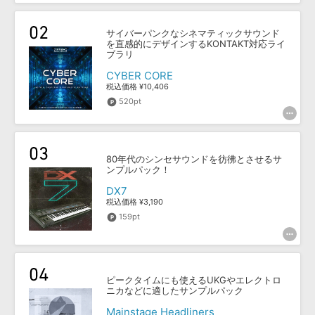
効果音 »
お問い合わせ »
無償のサウンド
管理ソフト
サイバーパンクなシネマティックサウンド
BGM »
を直感的にデザインするKONTAKT対応ライ
ブラリ
次世代型
ボーカル・エディタ
CYBER CORE
税込価格 ¥10,406
520pt
APS
映像のBGM・
セリフを音声分離
SLS
音素材の制作・
ライセンス提供
80年代のシンセサウンドを彷彿とさせるサ
ンプルパック！
DX7
税込価格 ¥3,190
159pt
ピークタイムにも使えるUKGやエレクトロ
ニカなどに適したサンプルパック
Mainstage Headliners