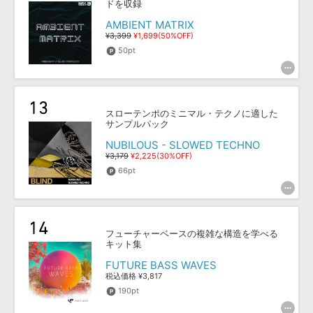
ドを収録
AMBIENT MATRIX
¥3,399
¥1,699(50%OFF)
50pt
スローテンポのミニマル・テクノに適した
サンプルパック
NUBILOUS - SLOWED TECHNO
¥3,179
¥2,225(30%OFF)
66pt
フューチャーベースの複雑な構造を学べる
キット集
FUTURE BASS WAVES
税込価格 ¥3,817
190pt