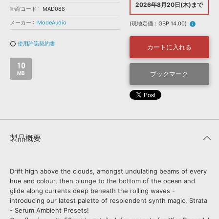
効果音 »
2026年8月20日(木)まで
短縮コード
MAD088
お問い合わせ »
無償のサウンド
管理ソフト
メーカー
ModeAudio
(現地定価：GBP 14.00)
info
BGM »
使用許諾契約書
info_outline
次世代型
ボーカル・エディタ
カートに入れる
10
APS
MB
ブックマーク
映像のBGM・
セリフを音声分離
SLS
音素材の制作・
ライセンス提供
製品概要
Drift high above the clouds, amongst undulating beams of every
hue and colour, then plunge to the bottom of the ocean and
glide along currents deep beneath the rolling waves -
introducing our latest palette of resplendent synth magic, Strata
- Serum Ambient Presets!