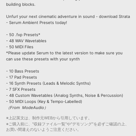
building blocks.
Unfurl your next cinematic adventure in sound - download Strata
- Serum Ambient Presets today!
- 50 .fxp Presets*
- 48 WAV Wavetables
- 50 MIDI Files
*Please update Serum to the latest version to make sure you
can use these presets with your synth
- 10 Bass Presets
- 17 Pad Presets
- 16 Synth Presets (Leads & Melodic Synths)
- 7 SFX Presets
- 48 Custom Wavetables (Analog Synths, Noise & Percussion)
- 50 MIDI Loops (Key & Tempo-Labelled)
（From ModeAudio）
※上記英文は、制作元WEBから引用しています。
※ご購入前に、"収録ファイル一覧"や"デモソング"を必ずご確認の上、
お買い間違えのないようご注意ください。