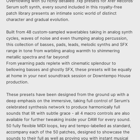
Overflowing with 50 richly detailed .fxp presets for Xfer Records'
Serum soft synth, every sound included in this royalty-free
patch library presents an intimate sonic world of distinct
character and gradual evolution.
Built from 48 custom-sampled wavetables taking in analog synth
cycles, waves of noise and even thumping analog percussion,
this collection of basses, pads, leads, melodic synths and SFX
range in tone from warbling analog warmth to shimmering
metallic spectra and far beyond!
From yearning pads replete with cinematic splendour to
bellowing basses and ghostly SFX, these presets will be equally
at home in your next soundtrack session or Downtempo House
production.
These presets have been designed from the ground up with a
deep emphasis on the immersive, taking full control of Serum's
celebrated synthesis network to produce harmonically full
sounds that lilt with subtle grace - all 4 macro controls are also
available for further tweaking inside your DAW for every sound.
50 fully flexible MIDI loops, key and tempo-labelled as standard,
accompany each of the 50 patches, designed to showcase the
sounds to their full as well as proving you with instant musical