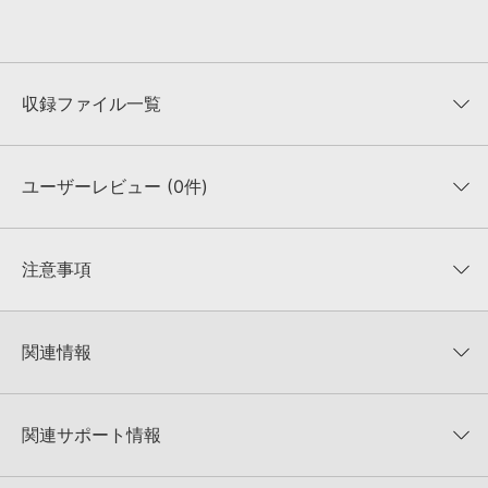
収録ファイル一覧
ユーザーレビュー (0件)
収録ファイル一覧
平均評価
0
★★★★★
注意事項
0
件の評価
KONTAKTフォーマットについて：
サンプルパック製品の
★5
0%
KONTAKTフォーマットは、
製品版KONTAKT（別売）
に読み込ん
関連情報
★4
0%
でお使いいただけます。無償版のKONTAKT PLAYERではお使いい
★3
0%
ただけませんので、ご注意ください。また、「ライブラリ・タブ」
【ModeAudio】大胆かつ繊細なエレクトロ・サンプルパックが
★2
0%
への表示にも対応しておりません。
30%OFF！サマーセール！
★1
0%
関連サポート情報
4GBを超えるデータに関するご注意：
FAT32でフォーマットされた
ModeAudio 製品一覧
HDDには、1ファイル4GBを超えるデータを格納することができま
レビューをもっと見る »
せん。データ容量が4GBを超えるダウンロード製品をご購入いただ