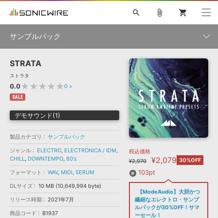
search
attach_file
shopping_cart
サンプルパック
STRATA
初音ミク NT
鏡音リン・レン V4X
巡音ルカ V4X
MEIKO V3
製品一覧
ソフト音源 »
ストラタ
KAITO V3
VOCALOID
TOONTRACK
SPITFIRE AUDIO
★★★★★
0.0
0
»
VIENNA
EZ DRUMMER 3
SERUM
ライセンスフリーBGM
SALE
プラグイン・エフェクト »
サンプルパックを試そう
ボーカル抜き出し
DUBSTEP
ジャンル
キャンペーン »
デモサウンド(1)
ELECTRONICA
EDM
TRANCE
MUTANT
ROUTER.FM
SONOCA
サンプルパック »
特集 »
製品カテゴリ
サンプルパック
製品サポート情報 »
メーカー
ジャンル
ELECTRO
,
ELECTRONICA / IDM
,
税込価格
ソフト音源
プラグイン・エフェクト
サンプルパック
CHILL
,
DOWNTEMPO
,
80's
¥2,079
ソフトウェア／ツール »
30%OFF
¥2,970
ニュースレター »
DTMガイド »
ソフトウェア／ツール
DAW
効果音
BGM
103pt
フォーマット
WAV
,
MIDI
,
SERUM
音楽カード
製作サービス
フォーマット
DLサイズ
10 MB (10,649,994 byte)
DAW »
【ModeAudio】大胆かつ
SONICWIREブログ »
FAQ »
リリース時期
2021年7月
繊細なエレクトロ・サンプ
楽曲配信流通
サービス
ルパックが30%OFF！サマ
商品コード
B1937
ランキング
ーセール！