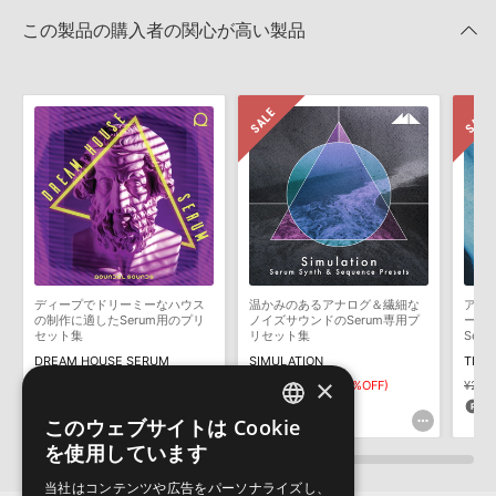
STRATAのサポート情報
Xfer Records社『SERUM』のプリセット読み込み方法
きます際には、NTFSやHFS＋でフォーマットされたHDDをご用意
この製品の購入者の関心が高い製品
いただく必要がございます。
2025.09.16
製品の購入手続き完了後、受注確認メールとシリアルナンバーをお
MIDI形式サンプルパックの追加方法
知らせするメールの2通が送信されます。メールに記載されており
ます説明に沿って、製品のダウンロード／導入を行って下さい。
2022.06.06
サンプルパック製品には、原則として日本語版操作マニュアルをご
マークのついた情報は、該当する製品のご購入ユーザー様専用となって
用意しておりません。ご購入後のご不明点や詳細に関するお問い合
おります。ご覧頂くには、該当する製品をご購入頂く必要がございます。
わせなどは
テクニカルサポート
までご連絡ください。
デモソングは、製品収録サウンドを使ってできることを紹介するた
STRATAのサポート情報
めのデモンストレーション用の楽曲です。原則として、デモソング
そのものをお使いいただくことはできません。また、デモソングを
構成する全てのサウンドが、サンプルパックに含まれていることを
ディープでドリーミーなハウス
温かみのあるアナログ＆繊細な
アン
保証するものではありません。
の制作に適したSerum用のプリ
ノイズサウンドのSerum専用プ
ーク
セット集
リセット集
Ser
ダウンロード製品という性質上、一切の返品・返金はお受け付け致
DREAM HOUSE SERUM
SIMULATION
TIDE
しかねます。
×
¥2,728
¥2,970
¥2,079(30%OFF)
¥2,9
136pt
103pt
1
このウェブサイトは Cookie
ENGLISH
を使用しています
JAPANESE
当社はコンテンツや広告をパーソナライズし、