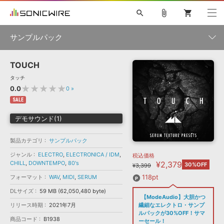
search
attach_file
shopping_cart
サンプルパック
TOUCH
初音ミク NT
鏡音リン・レン V4X
巡音ルカ V4X
MEIKO V3
製品一覧
ソフト音源 »
タッチ
KAITO V3
VOCALOID
TOONTRACK
SPITFIRE AUDIO
★★★★★
0.0
0
»
VIENNA
EZ DRUMMER 3
SERUM
ライセンスフリーBGM
SALE
プラグイン・エフェクト »
サンプルパックを試そう
ボーカル抜き出し
DUBSTEP
ジャンル
キャンペーン »
デモサウンド(1)
ELECTRONICA
EDM
TRANCE
MUTANT
ROUTER.FM
SONOCA
サンプルパック »
特集 »
製品カテゴリ
サンプルパック
製品サポート情報 »
メーカー
ジャンル
ELECTRO
,
ELECTRONICA / IDM
,
税込価格
ソフト音源
プラグイン・エフェクト
サンプルパック
CHILL
,
DOWNTEMPO
,
80's
¥2,379
ソフトウェア／ツール »
30%OFF
¥3,399
ニュースレター »
DTMガイド »
ソフトウェア／ツール
DAW
効果音
BGM
118pt
フォーマット
WAV
,
MIDI
,
SERUM
音楽カード
製作サービス
フォーマット
DLサイズ
59 MB (62,050,480 byte)
DAW »
【ModeAudio】大胆かつ
SONICWIREブログ »
FAQ »
リリース時期
2021年7月
繊細なエレクトロ・サンプ
楽曲配信流通
サービス
ルパックが30%OFF！サマ
商品コード
B1938
ランキング
ーセール！