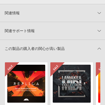
0
件の評価
KONTAKTフォーマットについて：
サンプルパック製品の
★5
0%
KONTAKTフォーマットは、
製品版KONTAKT（別売）
に読み込ん
関連情報
★4
0%
でお使いいただけます。無償版のKONTAKT PLAYERではお使いい
★3
0%
ただけませんので、ご注意ください。また、「ライブラリ・タブ」
【ModeAudio】大胆かつ繊細なエレクトロ・サンプルパックが
★2
0%
への表示にも対応しておりません。
30%OFF！サマーセール！
★1
0%
関連サポート情報
4GBを超えるデータに関するご注意：
FAT32でフォーマットされた
ModeAudio 製品一覧
HDDには、1ファイル4GBを超えるデータを格納することができま
レビューをもっと見る »
せん。データ容量が4GBを超えるダウンロード製品をご購入いただ
TOUCHのサポート情報
Xfer Records社『SERUM』のプリセット読み込み方法
きます際には、NTFSやHFS＋でフォーマットされたHDDをご用意
この製品の購入者の関心が高い製品
いただく必要がございます。
2025.09.16
製品の購入手続き完了後、受注確認メールとシリアルナンバーをお
MIDI形式サンプルパックの追加方法
知らせするメールの2通が送信されます。メールに記載されており
ます説明に沿って、製品のダウンロード／導入を行って下さい。
2022.06.06
サンプルパック製品には、原則として日本語版操作マニュアルをご
マークのついた情報は、該当する製品のご購入ユーザー様専用となって
用意しておりません。ご購入後のご不明点や詳細に関するお問い合
おります。ご覧頂くには、該当する製品をご購入頂く必要がございます。
わせなどは
テクニカルサポート
までご連絡ください。
デモソングは、製品収録サウンドを使ってできることを紹介するた
TOUCHのサポート情報
めのデモンストレーション用の楽曲です。原則として、デモソング
そのものをお使いいただくことはできません。また、デモソングを
構成する全てのサウンドが、サンプルパックに含まれていることを