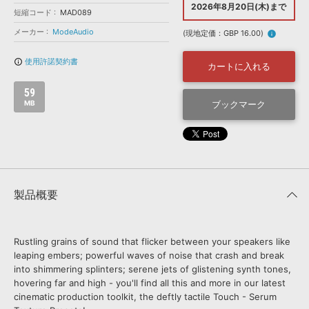
効果音 »
2026年8月20日(木)まで
短縮コード
MAD089
お問い合わせ »
無償のサウンド
管理ソフト
メーカー
ModeAudio
(現地定価：GBP 16.00)
info
BGM »
使用許諾契約書
info_outline
次世代型
ボーカル・エディタ
カートに入れる
59
APS
MB
ブックマーク
映像のBGM・
セリフを音声分離
SLS
音素材の制作・
ライセンス提供
製品概要
Rustling grains of sound that flicker between your speakers like
leaping embers; powerful waves of noise that crash and break
into shimmering splinters; serene jets of glistening synth tones,
hovering far and high - you'll find all this and more in our latest
cinematic production toolkit, the deftly tactile Touch - Serum