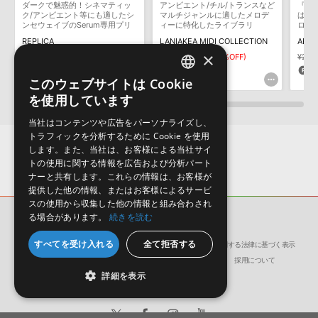
ダークで魅惑的！シネマティッ
アンビエント/チル/トランスなど
『Ape
保証するものではありません。
ク/アンビエント等にも適したシ
マルチジャンルに適したメロデ
は、
ンセウェイブのSerum専用プリ
ィーに特化したライブラリ
ログ
ダウンロード製品という性質上、一切の返品・返金はお受け付け致
セット
る、
REPLICA
LANIAKEA MIDI COLLECTION
APEX
能にイ
しかねます。
×
プリ
¥2,970
¥2,079(30%OFF)
¥2,145
¥1,072(50%OFF)
¥2,9
メジ
103pt
53pt
1
このウェブサイトは Cookie
ENGLISH
を使用しています
JAPANESE
当社はコンテンツや広告をパーソナライズし、
トラフィックを分析するために Cookie を使用
します。また、当社は、お客様による当社サイ
トの使用に関する情報を広告および分析パート
ナーと共有します。これらの情報は、お客様が
提供した他の情報、またはお客様によるサービ
スの使用から収集した他の情報と組み合わされ
る場合があります。
続きを読む
サンプルパック
TOUCH
すべてを受け入れる
全て拒否する
会社概要
環境保護（CSR）への取り組み
特定商取引に関する法律に基づく表示
サイト動作環境
利用規約
個人情報の保護について
採用について
詳細を表示