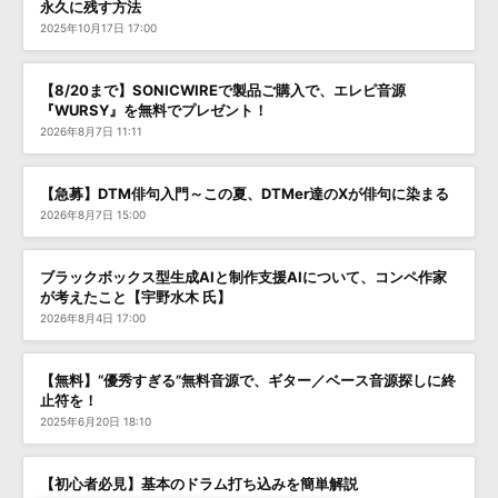
永久に残す方法
2025年10月17日 17:00
【8/20まで】SONICWIREで製品ご購入で、エレピ音源
『WURSY』を無料でプレゼント！
2026年8月7日 11:11
【急募】DTM俳句入門～この夏、DTMer達のXが俳句に染まる
2026年8月7日 15:00
ブラックボックス型生成AIと制作支援AIについて、コンペ作家
が考えたこと【宇野水木 氏】
2026年8月4日 17:00
【無料】“優秀すぎる”無料音源で、ギター／ベース音源探しに終
止符を！
2025年6月20日 18:10
【初心者必見】基本のドラム打ち込みを簡単解説