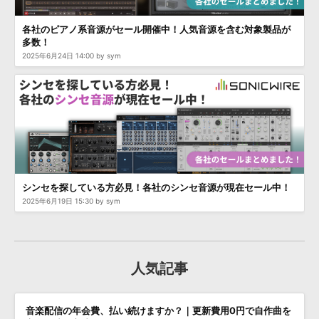
効果音 »
お問い合わせ »
無償のサウンド
管理ソフト
各社のピアノ系音源がセール開催中！人気音源を含む対象製品が
多数！
BGM »
2025年6月24日 14:00 by sym
次世代型
ボーカル・エディタ
APS
映像のBGM・
セリフを音声分離
SLS
音素材の制作・
ライセンス提供
シンセを探している方必見！各社のシンセ音源が現在セール中！
2025年6月19日 15:30 by sym
人気記事
音楽配信の年会費、払い続けますか？｜更新費用0円で自作曲を