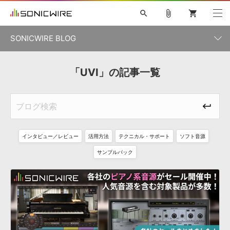
search
attach_file
shopping_cart
SONICWIRE BLOG
初音ミク V4X
鏡音リン・レン V4X
巡音ルカ V4X
「UVI」の記事一覧
カテゴリ一覧
ソフト音源 »
ボーカル抜き出し
MEIKO V3
KAITO V3
MASSIVE
SYLENTH1
VOCALOID
VIENNA
ライセンスフリーBGM
プラグイン・エフェクト »
記事一覧
TOONTRACK
サンプルパックを試そう
MUTANT
キャンペーン »
シネマティック音源特集
EZdrummer2
KOTO NATION
DUBSTEP
ELECTRONICA
EDM
TRANCE
ROUTER.FM
インタビュー／レビュー
活用方法
テクニカル・サポート
ソフト音源
サンプルパック »
特集 »
製品サポート情報 »
サンプルパック
ソフト音源
プラグイン・エフェクト
サンプルパック
ソフトウェア／ツール »
ニュースレター »
DTMガイド »
ソフトウェア／ツール
DAW
効果音
BGM
音楽カード
製作サービス
DAW »
SONICWIREブログ »
FAQ »
楽曲配信流通
サービス