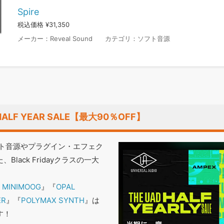
Spire
税込価格 ¥31,350
メーカー：
Reveal Sound
カテゴリ：
ソフト音源
io HALF YEAR SALE【最大90％OFF】
製のソフト音源やプラグイン・エフェク
lack Fridayクラスの一大
 MINIMOOG
』『
OPAL
ER
』『
POLYMAX SYNTH
』は
す！