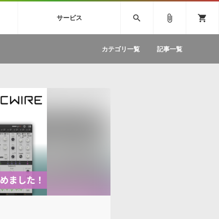
SIVE
SYLENTH1
VOCALOID
search
attach_file
shopping_cart
サービス
ィック音源特集
EZdrummer2
ソフトウェア／ツール »
SONICWIREブログ »
お問い合わせ »
.FM
カテゴリ一覧
記事一覧
のための無
ボーカルパートの制作が自由自在な、次世代
W
効果音
BGM
型ボーカル・エディタ
製品一覧
テクニカルサポート窓口
カテゴリ
製品購入前のご質問・ご相談
メーカー
ランキング