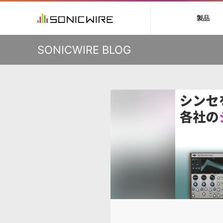
初音ミク V4X
鏡音リン・レン V
製品
VIENNA
ライセンスフリー
ソフト音源 »
キャンペーン »
製品サポート情報 »
プラグ
特集 »
DTMガ
KO
SONICWIRE BLOG
音楽ダウンロードカード製作サービス
独立系ミ
ソフト音源
プラグ
製品一覧
VOCALOID4 ENGINE製品サポート
製品一覧
特集一覧
DTM初心
ービス
EZ DRUMMER ENGINE製品サポート
楽器＆カテゴリ
カテゴリ
インタビ
サンプル
KONTAKT PLAYER 5製品サポート
メーカー
メーカー
TIPS記事
VIENNA INSTRUMENTS製品サポート
バーチャル・
エンジン
ランキン
APS
SLS
サウンド・ラ
ランキング
オーディオ・
BGMやセリフの抽出・削除を実現する音声
製品の仕様
サンプルパッ
分離サービス
規制作・
DAW »
効果音 
Ableton Live
製品一覧
Bitwig
カテゴリ
Cubase
メーカー
FL Studio
ランキン
SoundBridge
シングル