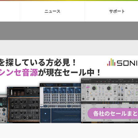
4X
巡音ルカ V4X
ボーカル抜き出し
MEIKO V3
KAITO V3
MAS
ニュース
サポート
BGM
TOONTRACK
サンプルパックを試そう
MUTANT
シネマテ
FAQ »
イン・エフェクト »
イド »
サンプルパック »
ニュースレター »
TO NATION
DUBSTEP
ELECTRONICA
EDM
TRANCE
ROUTER
サウンド素材の効率的な一元管理
ュージシャン向けの楽曲配信流通サ
Piapro Studio / Vocaloid4関連
イン・エフェクト
サンプルパック
ソフトウェア／ツール
DA
償ソフトウェア
者ガイド
製品一覧
バックナンバー一覧
初音ミク V4X関連
ュー一覧
パックを体験してみよう
ジャンル
購読のお申し込み
EZdrummer 3関連
一覧
メーカー
VIENNA関連
シンガー・ラインナップ
グ
フォーマット
イセンシング・サービス
オンラインストアガイド
ランキング
プロセッシング・サービス
ヘルプ
や要件に応じたBGM/効果音の新
クを試そう！
ライセンス提供
BGM »
»
製品一覧
ジャンル
メーカー
ランキング
グ
シングルBGM
効果音