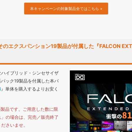
本キャンペーンの対象製品全てはこちら »
とそのエクスパンション19製品が付属した『FALCON EXTE
なハイブリッド・シンセサイザ
パック19製品を付属した本バ
N
』単体を購入するよりお安く
売製品です。ご用意した数に限
れ」の場合は、完売／販売終了
くださいませ。