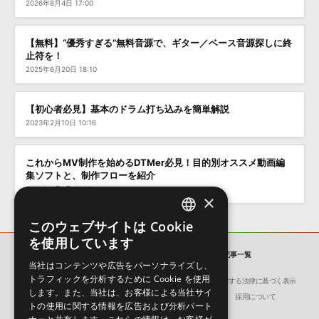
2026年8月4日 17:00
【無料】“優秀すぎる”無料音源で、ギター／ベース音源探しに終
止符を！
2025年6月20日 18:10
【初心者必見】基本のドラム打ち込みを簡単解説
2023年2月10日 10:16
これからMV制作を始めるDTMer必見！目的別オススメ動画編
集ソフトと、制作フローを紹介
2024年4月1日 11:00
×
このウェブサイトは Cookie
ENGLISH
を使用しています
JAPANESE
SONICWIRE BLOG
「PLAYER」の記事一覧
当社はコンテンツや広告をパーソナライズし、
トラフィックを分析するために Cookie を使用
会社概要
環境保護（CSR）への取り組み
特定商取引に関する法律に基づく表示
します。また、当社は、お客様による当社サイ
サイト動作環境
利用規約
個人情報の保護について
採用について
トの使用に関する情報を広告および分析パート