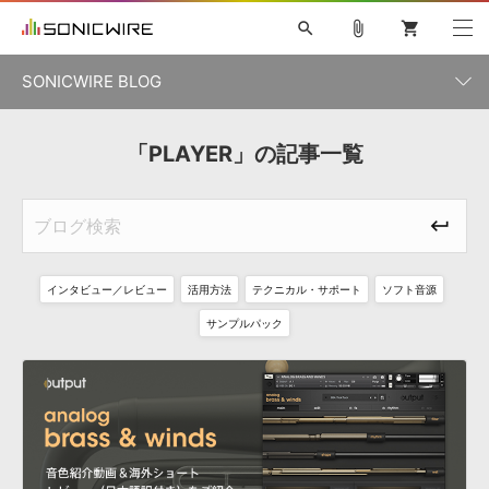
search
attach_file
shopping_cart
SONICWIRE BLOG
初音ミク V4X
鏡音リン・レン V4X
巡音ルカ V4X
「PLAYER」の記事一覧
カテゴリ一覧
ソフト音源 »
ボーカル抜き出し
MEIKO V3
KAITO V3
MASSIVE
SYLENTH1
VOCALOID
VIENNA
ライセンスフリーBGM
プラグイン・エフェクト »
記事一覧
TOONTRACK
サンプルパックを試そう
MUTANT
キャンペーン »
シネマティック音源特集
EZdrummer2
KOTO NATION
DUBSTEP
ELECTRONICA
EDM
TRANCE
ROUTER.FM
インタビュー／レビュー
活用方法
テクニカル・サポート
ソフト音源
サンプルパック »
特集 »
製品サポート情報 »
サンプルパック
ソフト音源
プラグイン・エフェクト
サンプルパック
ソフトウェア／ツール »
ニュースレター »
DTMガイド »
ソフトウェア／ツール
DAW
効果音
BGM
音楽カード
製作サービス
DAW »
SONICWIREブログ »
FAQ »
楽曲配信流通
サービス