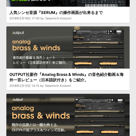
効果音 »
お問い合わせ »
無償のサウンド
管理ソフト
人気シンセ音源『SERUM』の操作画面が出来るまで
BGM »
2018年5月18日 17:00 by Takamichi Koizumi
次世代型
ボーカル・エディタ
APS
映像のBGM・
セリフを音声分離
SLS
音素材の制作・
ライセンス提供
OUTPUT社新作『Analog Brass & Winds』の音色紹介動画＆海
外一言レビュー（日本語訳付き）をご紹介。
2018年2月15日 14:15 by Takamichi Koizumi