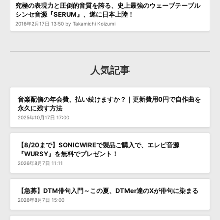
究極の表現力と圧倒的音質を誇る、史上最強のウェーブテーブル
シンセ音源『SERUM』、遂に日本上陸！
2016年2月17日 13:50 by Takamichi Koizumi
人気記事
音楽配信の年会費、払い続けますか？｜更新費用0円で自作曲を
永久に残す方法
2025年10月17日 17:00
【8/20まで】SONICWIREで製品ご購入で、エレピ音源
『WURSY』を無料でプレゼント！
2026年8月7日 11:11
【急募】DTM俳句入門～この夏、DTMer達のXが俳句に染まる
2026年8月7日 15:00