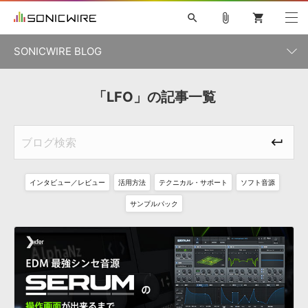
search
attach_file
shopping_cart
SONICWIRE BLOG
初音ミク V4X
鏡音リン・レン V4X
巡音ルカ V4X
「LFO」の記事一覧
カテゴリ一覧
ソフト音源 »
ボーカル抜き出し
MEIKO V3
KAITO V3
MASSIVE
SYLENTH1
VOCALOID
VIENNA
ライセンスフリーBGM
プラグイン・エフェクト »
記事一覧
TOONTRACK
サンプルパックを試そう
MUTANT
キャンペーン »
シネマティック音源特集
EZdrummer2
KOTO NATION
DUBSTEP
ELECTRONICA
EDM
TRANCE
ROUTER.FM
インタビュー／レビュー
活用方法
テクニカル・サポート
ソフト音源
サンプルパック »
特集 »
製品サポート情報 »
サンプルパック
ソフト音源
プラグイン・エフェクト
サンプルパック
ソフトウェア／ツール »
ニュースレター »
DTMガイド »
ソフトウェア／ツール
DAW
効果音
BGM
音楽カード
製作サービス
DAW »
SONICWIREブログ »
FAQ »
楽曲配信流通
サービス