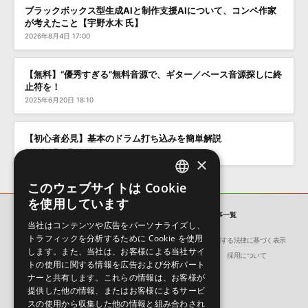
ブラックボックス型生成AIと制作支援AIについて、コンペ作家
が考えたこと【宇野水木 氏】
2026年8月4日 17:00
【無料】“優秀すぎる”無料音源で、ギター／ベース音源探しに終
止符を！
2025年6月20日 18:10
【初心者必見】基本のドラム打ち込みを簡単解説
2023年2月10日 10:16
×
このウェブサイトは Cookie
ENGLISH
を使用しています
JAPANESE
SONICWIRE BLOG
「LFO」の記事一覧
当社はコンテンツや広告をパーソナライズし、
トラフィックを分析するために Cookie を使用
会社概要
環境保護（CSR）への取り組み
特定商取引に関する法律に基づく表示
します。また、当社は、お客様による当社サイ
サイト動作環境
利用規約
個人情報の保護について
採用について
トの使用に関する情報を広告および分析パート
ナーと共有します。これらの情報は、お客様が
提供した他の情報、またはお客様によるサービ
スの使用から収集した他の情報と組み合わされ