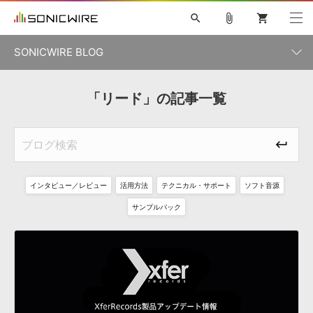
search
attach_file
shopping_cart
SONICWIRE BLOG
初音ミク V4X
鏡音リン・レン V4X
巡音ルカ V4X
「リード」の記事一覧
カテゴリ一覧
ソフト音源 »
ボーカル抜き出し
MEIKO V3
KAITO V3
MASSIVE
SYLENTH1
VOCALOID
VIENNA
ライセンスフリーBGM
プラグイン・エフェクト »
記事一覧
TOONTRACK
サンプルパックを試そう
MUTANT
キャンペーン »
シネマティック音源特集
EZdrummer2
KOTO NATION
DUBSTEP
ELECTRONICA
EDM
TRANCE
ROUTER.FM
インタビュー／レビュー
活用方法
テクニカル・サポート
ソフト音源
サンプルパック »
特集 »
製品サポート情報 »
サンプルパック
ソフト音源
プラグイン・エフェクト
サンプルパック
ソフトウェア／ツール »
ニュースレター »
DTMガイド »
ソフトウェア／ツール
DAW
効果音
BGM
音楽カード
製作サービス
DAW »
SONICWIREブログ »
FAQ »
楽曲配信流通
サービス