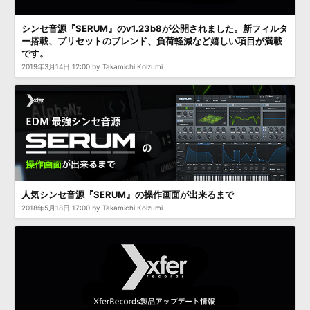
効果音 »
お問い合わせ »
無償のサウンド
管理ソフト
シンセ音源『SERUM』のv1.23b8が公開されました。新フィルタ
ー搭載、プリセットのブレンド、負荷軽減など嬉しい項目が満載
BGM »
です。
次世代型
ボーカル・エディタ
2019年3月14日 12:00 by Takamichi Koizumi
APS
映像のBGM・
セリフを音声分離
SLS
音素材の制作・
ライセンス提供
人気シンセ音源『SERUM』の操作画面が出来るまで
2018年5月18日 17:00 by Takamichi Koizumi