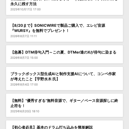
永久に残す方法
2025年10月17日 17:00
【8/20まで】SONICWIREで製品ご購入で、エレピ音源
『WURSY』を無料でプレゼント！
2026年8月7日 11:11
【急募】DTM俳句入門～この夏、DTMer達のXが俳句に染まる
2026年8月7日 15:00
ブラックボックス型生成AIと制作支援AIについて、コンペ作家
が考えたこと【宇野水木 氏】
2026年8月4日 17:00
【無料】“優秀すぎる”無料音源で、ギター／ベース音源探しに終
止符を！
2025年6月20日 18:10
【初心者必見】基本のドラム打ち込みを簡単解説