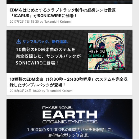
EDMをはじめとするクラブトラック制作の必携シンセ音源
『ICARUS』がSONICWIREに登場！
2017年2月7日 15:30 by Takamichi Koizumi
10種類のEDM楽曲（1分30秒～2分30秒程度）のステムを完全収
録したサンプルパックが登場！
2016年3月24日 18:30 by Takamichi Koizumi