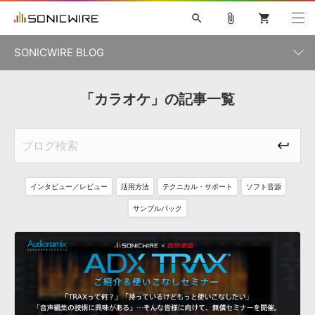
search
attach_file
shopping_cart
SONICWIRE BLOG
初音ミク V4X
鏡音リン・レン V4X
巡音ルカ V4X
「カラオケ」の記事一覧
カテゴリ一覧
ソフト音源 »
ボーカル抜き出し
MEIKO V3
KAITO V3
MASSIVE
SYLENTH1
VOCALOID
VIENNA
ライセンスフリーBGM
プラグイン・エフェクト »
記事一覧
TOONTRACK
サンプルパックを試そう
MUTANT
キャンペーン »
シネマティック音源特集
EZdrummer2
KOTO NATION
DUBSTEP
ELECTRONICA
EDM
TRANCE
ROUTER.FM
インタビュー／レビュー
活用方法
テクニカル・サポート
ソフト音源
サンプルパック »
特集 »
製品サポート情報 »
サンプルパック
ソフト音源
プラグイン・エフェクト
サンプルパック
ソフトウェア／ツール »
ニュースレター »
DTMガイド »
ソフトウェア／ツール
DAW
効果音
BGM
音楽カード
製作サービス
DAW »
SONICWIREブログ »
FAQ »
楽曲配信流通
サービス