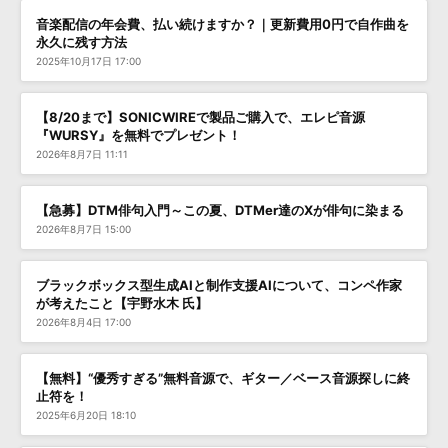
音楽配信の年会費、払い続けますか？｜更新費用0円で自作曲を
永久に残す方法
2025年10月17日 17:00
【8/20まで】SONICWIREで製品ご購入で、エレピ音源
『WURSY』を無料でプレゼント！
2026年8月7日 11:11
【急募】DTM俳句入門～この夏、DTMer達のXが俳句に染まる
2026年8月7日 15:00
ブラックボックス型生成AIと制作支援AIについて、コンペ作家
が考えたこと【宇野水木 氏】
2026年8月4日 17:00
【無料】“優秀すぎる”無料音源で、ギター／ベース音源探しに終
止符を！
2025年6月20日 18:10