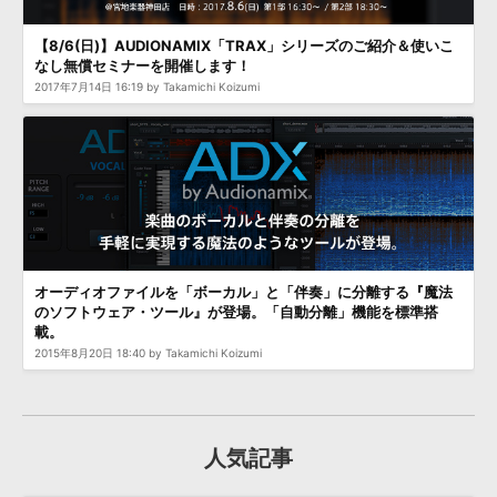
効果音 »
お問い合わせ »
無償のサウンド
管理ソフト
【8/6(日)】AUDIONAMIX「TRAX」シリーズのご紹介＆使いこ
なし無償セミナーを開催します！
BGM »
2017年7月14日 16:19 by Takamichi Koizumi
次世代型
ボーカル・エディタ
APS
映像のBGM・
セリフを音声分離
SLS
音素材の制作・
ライセンス提供
オーディオファイルを「ボーカル」と「伴奏」に分離する『魔法
のソフトウェア・ツール』が登場。「自動分離」機能を標準搭
載。
2015年8月20日 18:40 by Takamichi Koizumi
人気記事