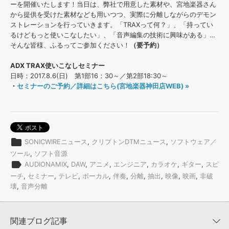
効果音 »
ーを開催いたします！当日は、弊社で用意した素材や、宮地楽器さん
お問い合わせ »
から提供を受けた素材なども用いつつ、実際に分離しながらのデモン
無償のサウンド
管理ソフト
ストレーションを行っていきます。「TRAXって何？」、「持ってい
BGM »
るけどもっと使いこなしたい」、「音声編集の技術に興味がある」…
そんな皆様、ふるってご参加ください！
（要予約）
次世代型
ボーカル・エディタ
ADX TRAX使いこなしセミナー
日時：2017.8.6(日) 第1部16：30～／第2部18:30～
APS
映像のBGM・
セリフを音声分離
・
セミナーのご予約／詳細はこちら(宮地楽器神田店WEB) »
SLS
音素材の制作・
ライセンス提供
folder
SONICWIREニュース
,
クリプトンDTMニュース
,
ソフトウェア／
ツール
,
ソフト音源
label
AUDIONAMIX
,
DAW
,
アニメ
,
エンジニア
,
カラオケ
,
ギター
,
スピ
ーチ
,
セミナー
,
テレビ
,
ボーカル
,
伴奏
,
分離
,
抽出
,
映像
,
映画
,
非破
壊
,
音声分離
関連ブログ記事