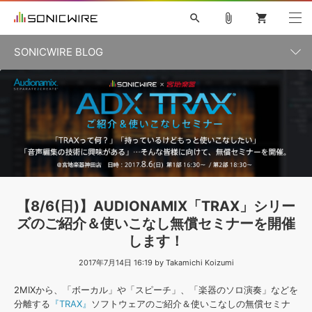
search
attach_file
shopping_cart
SONICWIRE BLOG
初音ミク V4X
鏡音リン・レン V4X
巡音ルカ V4X
カテゴリ一覧
ソフト音源 »
ボーカル抜き出し
MEIKO V3
KAITO V3
MASSIVE
SYLENTH1
VOCALOID
VIENNA
ライセンスフリーBGM
プラグイン・エフェクト »
記事一覧
TOONTRACK
サンプルパックを試そう
MUTANT
キャンペーン »
シネマティック音源特集
EZdrummer2
KOTO NATION
DUBSTEP
ELECTRONICA
EDM
TRANCE
ROUTER.FM
サンプルパック »
特集 »
製品サポート情報 »
【8/6(日)】AUDIONAMIX「TRAX」シリー
ソフト音源
プラグイン・エフェクト
サンプルパック
ズのご紹介＆使いこなし無償セミナーを開催
ソフトウェア／ツール »
ニュースレター »
します！
DTMガイド »
ソフトウェア／ツール
DAW
効果音
BGM
音楽カード
製作サービス
2017年7月14日 16:19 by Takamichi Koizumi
DAW »
SONICWIREブログ »
FAQ »
2MIXから、「ボーカル」や「スピーチ」、「楽器のソロ演奏」などを
楽曲配信流通
サービス
分離する
『TRAX』
ソフトウェアのご紹介＆使いこなしの無償セミナ