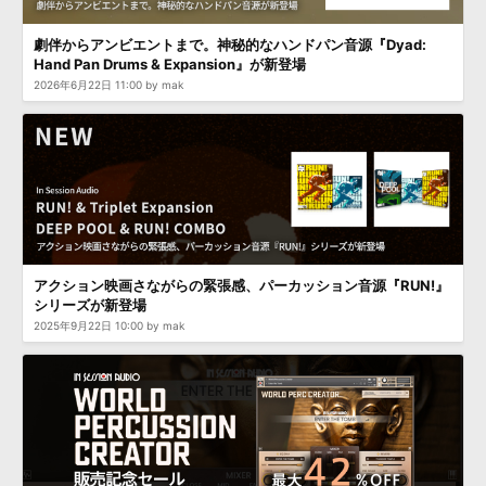
効果音 »
お問い合わせ »
無償のサウンド
管理ソフト
劇伴からアンビエントまで。神秘的なハンドパン音源『Dyad:
Hand Pan Drums & Expansion』が新登場
BGM »
2026年6月22日 11:00 by mak
次世代型
ボーカル・エディタ
APS
映像のBGM・
セリフを音声分離
SLS
音素材の制作・
ライセンス提供
アクション映画さながらの緊張感、パーカッション音源『RUN!』
シリーズが新登場
2025年9月22日 10:00 by mak