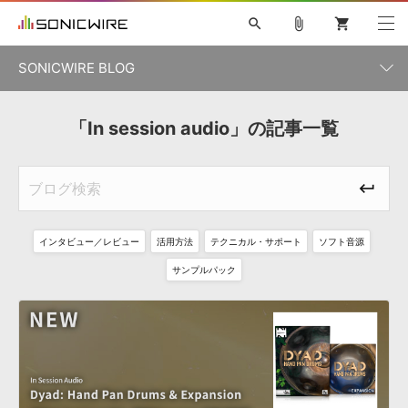
search
attach_file
shopping_cart
SONICWIRE BLOG
初音ミク V4X
鏡音リン・レン V4X
巡音ルカ V4X
「In session audio」の記事一覧
カテゴリ一覧
ソフト音源 »
ボーカル抜き出し
MEIKO V3
KAITO V3
MASSIVE
SYLENTH1
VOCALOID
VIENNA
ライセンスフリーBGM
プラグイン・エフェクト »
記事一覧
TOONTRACK
サンプルパックを試そう
MUTANT
キャンペーン »
シネマティック音源特集
EZdrummer2
KOTO NATION
DUBSTEP
ELECTRONICA
EDM
TRANCE
ROUTER.FM
インタビュー／レビュー
活用方法
テクニカル・サポート
ソフト音源
サンプルパック »
特集 »
製品サポート情報 »
サンプルパック
ソフト音源
プラグイン・エフェクト
サンプルパック
ソフトウェア／ツール »
ニュースレター »
DTMガイド »
ソフトウェア／ツール
DAW
効果音
BGM
音楽カード
製作サービス
DAW »
SONICWIREブログ »
FAQ »
楽曲配信流通
サービス