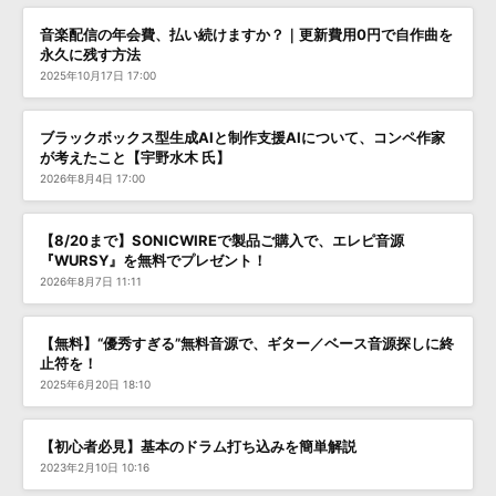
音楽配信の年会費、払い続けますか？｜更新費用0円で自作曲を
永久に残す方法
2025年10月17日 17:00
ブラックボックス型生成AIと制作支援AIについて、コンペ作家
が考えたこと【宇野水木 氏】
2026年8月4日 17:00
【8/20まで】SONICWIREで製品ご購入で、エレピ音源
『WURSY』を無料でプレゼント！
2026年8月7日 11:11
【無料】“優秀すぎる”無料音源で、ギター／ベース音源探しに終
止符を！
2025年6月20日 18:10
【初心者必見】基本のドラム打ち込みを簡単解説
2023年2月10日 10:16