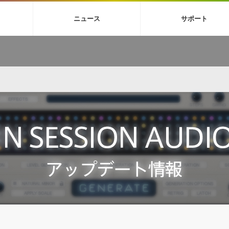
4X
巡音ルカ V4X
ボーカル抜き出し
MEIKO V3
KAITO V3
MAS
ニュース
サポート
BGM
TOONTRACK
サンプルパックを試そう
MUTANT
シネマテ
FAQ »
イン・エフェクト »
イド »
サンプルパック »
ニュースレター »
TO NATION
DUBSTEP
ELECTRONICA
EDM
TRANCE
ROUTER
サウンド素材の効率的な一元管理
ュージシャン向けの楽曲配信流通サ
Piapro Studio / Vocaloid4関連
イン・エフェクト
サンプルパック
ソフトウェア／ツール
DA
償ソフトウェア
者ガイド
製品一覧
バックナンバー一覧
初音ミク V4X関連
ュー一覧
パックを体験してみよう
ジャンル
購読のお申し込み
EZdrummer 3関連
一覧
メーカー
VIENNA関連
シンガー・ラインナップ
グ
フォーマット
イセンシング・サービス
オンラインストアガイド
ランキング
プロセッシング・サービス
ヘルプ
や要件に応じたBGM/効果音の新
クを試そう！
ライセンス提供
BGM »
»
製品一覧
ジャンル
メーカー
ランキング
グ
シングルBGM
効果音