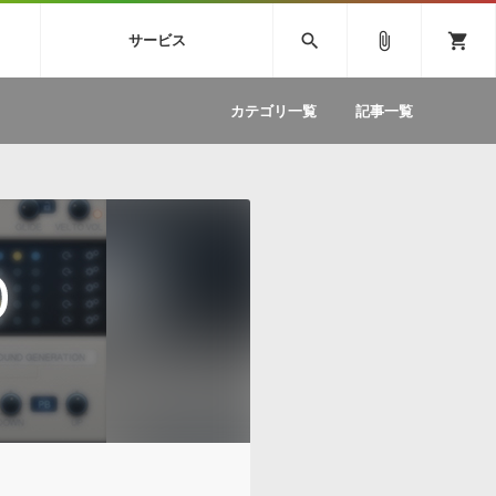
SIVE
SYLENTH1
VOCALOID
search
attach_file
shopping_cart
サービス
ィック音源特集
EZdrummer2
ソフトウェア／ツール »
SONICWIREブログ »
お問い合わせ »
.FM
カテゴリ一覧
記事一覧
のための無
ボーカルパートの制作が自由自在な、次世代
W
効果音
BGM
型ボーカル・エディタ
製品一覧
テクニカルサポート窓口
カテゴリ
製品購入前のご質問・ご相談
メーカー
ランキング