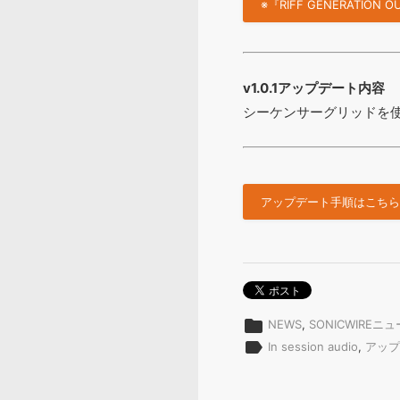
※『RIFF GENERATION
v1.0.1アップデート内容
シーケンサーグリッドを
アップデート手順はこちら 
folder
NEWS
,
SONICWIREニ
label
In session audio
,
アップ