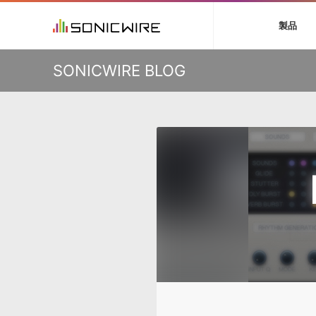
初音ミク V4X
鏡音リン・レン V
製品
VIENNA
ライセンスフリー
ソフト音源 »
キャンペーン »
製品サポート情報 »
プラグ
特集 »
DTMガ
KO
SONICWIRE BLOG
音楽ダウンロードカード製作サービス
独立系ミ
ソフト音源
プラグ
製品一覧
VOCALOID4 ENGINE製品サポート
製品一覧
特集一覧
DTM初心
ービス
EZ DRUMMER ENGINE製品サポート
楽器＆カテゴリ
カテゴリ
インタビ
サンプル
KONTAKT PLAYER 5製品サポート
メーカー
メーカー
TIPS記事
VIENNA INSTRUMENTS製品サポート
バーチャル・
エンジン
ランキン
APS
SLS
サウンド・ラ
ランキング
オーディオ・
BGMやセリフの抽出・削除を実現する音声
製品の仕様
サンプルパッ
分離サービス
規制作・
DAW »
効果音 
Ableton Live
製品一覧
Bitwig
カテゴリ
Cubase
メーカー
FL Studio
ランキン
SoundBridge
シングル