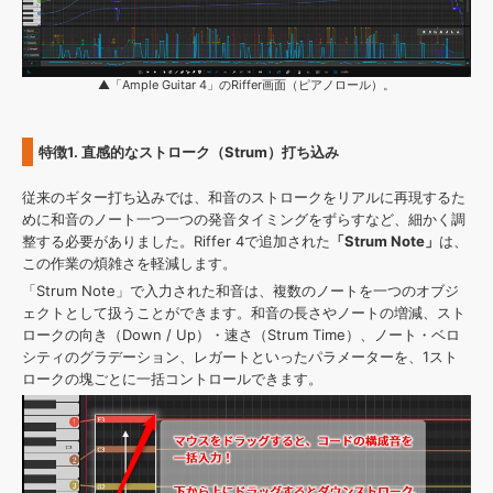
▲「Ample Guitar 4」のRiffer画面（ピアノロール）。
特徴1. 直感的なストローク（Strum）打ち込み
従来のギター打ち込みでは、和音のストロークをリアルに再現するた
めに和音のノート一つ一つの発音タイミングをずらすなど、細かく調
整する必要がありました。Riffer 4で追加された
「Strum Note」
は、
この作業の煩雑さを軽減します。
「Strum Note」で入力された和音は、複数のノートを一つのオブジ
ェクトとして扱うことができます。和音の長さやノートの増減、スト
ロークの向き（Down / Up）・速さ（Strum Time）、ノート・ベロ
シティのグラデーション、レガートといったパラメーターを、1スト
ロークの塊ごとに一括コントロールできます。