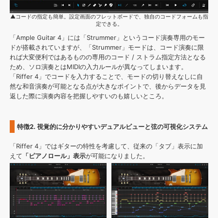
▲コードの指定も簡単。設定画面のフレットボードで、独自のコードフォームも指
定できる。
「Ample Guitar 4」には「Strummer」というコード演奏専用のモー
ドが搭載されていますが、「Strummer」モードは、コード演奏に限
れば大変便利ではあるものの専用のコード / ストラム指定方法となる
ため、ソロ演奏とはMIDIの入力ルールが異なってしまいます。
「Riffer 4」でコードを入力することで、モードの切り替えなしに自
然な和音演奏が可能となる点が大きなポイントで、後からデータを見
返した際に演奏内容を把握しやすいのも嬉しいところ。
特徴2. 視覚的に分かりやすいデュアルビューと弦の可視化システム
「Riffer 4」ではギターの特性を考慮して、従来の「タブ」表示に加
えて
「ピアノロール」表示
が可能になりました。