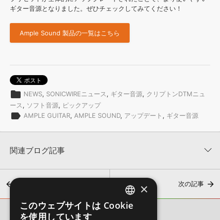
ギター音源となりました。ぜひチェックしてみてください！
Ample Sound 製品の一覧はこちら
folder
NEWS
,
SONICWIREニュース
,
ギター音源
,
クリプトンDTMニュ
ース
,
ソフト音源
,
ピックアップ
label
AMPLE GUITAR
,
AMPLE SOUND
,
アップデート
,
ギター音源
関連ブログ記事
前の記事
次の記事
×
このウェブサイトは Cookie
ENGLISH
を使用しています
SONICWIRE BLOG