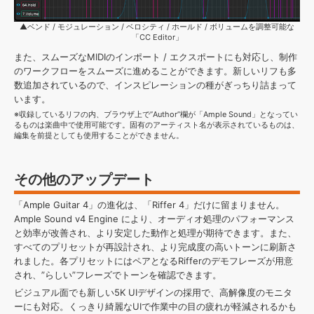
▲ベンド / モジュレーション / ベロシティ / ホールド / ボリュームを調整可能な
「CC Editor」
また、スムーズなMIDIのインポート / エクスポートにも対応し、制作
のワークフローをスムーズに進めることができます。新しいリフも多
数追加されているので、インスピレーションの種がぎっちり詰まって
います。
※収録しているリフの内、ブラウザ上で”Author”欄が「Ample Sound」となってい
るものは楽曲中で使用可能です。固有のアーティスト名が表示されているものは、
編集を前提としても使用することができません。
その他のアップデート
「Ample Guitar 4」の進化は、「Riffer 4」だけに留まりません。
Ample Sound v4 Engine により、オーディオ処理のパフォーマンス
と効率が改善され、より安定した動作と処理が期待できます。また、
すべてのプリセットが再設計され、より完成度の高いトーンに刷新さ
れました。各プリセットにはペアとなるRifferのデモフレーズが用意
され、”らしい”フレーズでトーンを確認できます。
ビジュアル面でも新しい5K UIデザインの採用で、高解像度のモニタ
ーにも対応。くっきり綺麗なUIで作業中の目の疲れが軽減されるかも