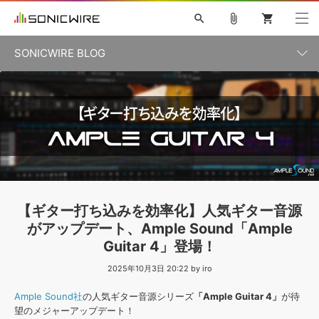
search
attach_file
shopping_cart
SONICWIRE BLOG
初音ミク V4X
鏡音リン・レン V4X
巡音ルカ V4X
カテゴリ一覧
ソフト音源 »
ボーカル抜き出し
MEIKO V3
KAITO V3
MASSIVE
SYLENTH1
VOCALOID
VIENNA
ライセンスフリーBGM
プラグイン・エフェクト »
記事一覧
TOONTRACK
サンプルパックを試そう
MUTANT
キャンペーン »
シネマティック音源特集
EZdrummer2
KOTO NATION
DUBSTEP
ELECTRONICA
EDM
TRANCE
ROUTER.FM
サンプルパック »
特集 »
製品サポート情報 »
【ギター打ち込みを効率化】人気ギター音源
ソフト音源
プラグイン・エフェクト
サンプルパック
がアップデート、Ample Sound「Ample
ソフトウェア／ツール »
ニュースレター »
Guitar 4」登場！
DTMガイド »
ソフトウェア／ツール
DAW
効果音
BGM
音楽カード
製作サービス
2025年10月3日 20:22 by iro
DAW »
SONICWIREブログ »
FAQ »
Ample Sound社
の人気ギター音源シリーズ
「Ample Guitar 4」
が待
楽曲配信流通
サービス
望のメジャーアップデート！