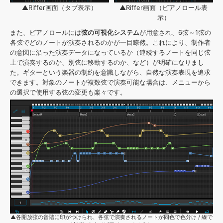
▲Riffer画面（タブ表示）
▲Riffer画面（ピアノロール表
示）
また、ピアノロールには
弦の可視化システム
が用意され、6弦～1弦の
各弦でどのノートが演奏されるのかが一目瞭然。これにより、制作者
の意図に沿った演奏データになっているか（連続するノートを同じ弦
上で演奏するのか、別弦に移動するのか、など）が明確になりまし
た。ギターという楽器の制約を意識しながら、自然な演奏表現を追求
できます。対象のノートが複数弦で演奏可能な場合は、メニューから
の選択で使用する弦の変更も楽々です。
▲各開放弦の音階に印がつけられ、各弦で演奏されるノートが同色で色分け / 線で