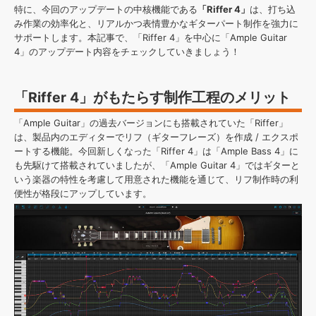
効果音 »
特に、今回のアップデートの中核機能である
「Riffer 4」
は、打ち込
お問い合わせ »
無償のサウンド
管理ソフト
み作業の効率化と、リアルかつ表情豊かなギターパート制作を強力に
サポートします。本記事で、「Riffer 4」を中心に「Ample Guitar
BGM »
4」のアップデート内容をチェックしていきましょう！
次世代型
ボーカル・エディタ
「Riffer 4」がもたらす制作工程のメリット
APS
映像のBGM・
セリフを音声分離
「Ample Guitar」の過去バージョンにも搭載されていた「Riffer」
は、製品内のエディターでリフ（ギターフレーズ）を作成 / エクスポ
SLS
音素材の制作・
ライセンス提供
ートする機能。今回新しくなった「Riffer 4」は「Ample Bass 4」に
も先駆けて搭載されていましたが、「Ample Guitar 4」ではギターと
いう楽器の特性を考慮して用意された機能を通じて、リフ制作時の利
便性が格段にアップしています。