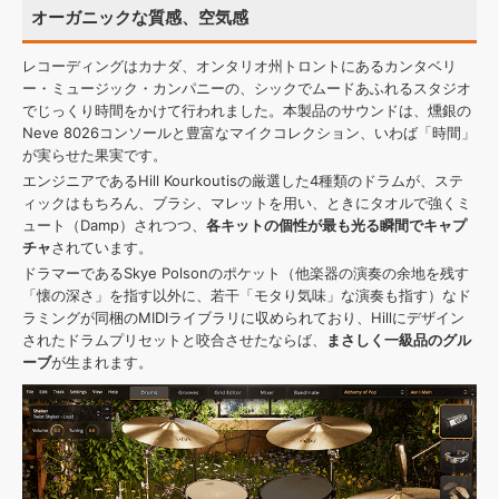
オーガニックな質感、空気感
レコーディングはカナダ、オンタリオ州トロントにあるカンタベリ
ー・ミュージック・カンパニーの、シックでムードあふれるスタジオ
でじっくり時間をかけて行われました。本製品のサウンドは、燻銀の
Neve 8026コンソールと豊富なマイクコレクション、いわば「時間」
が実らせた果実です。
エンジニアであるHill Kourkoutisの厳選した4種類のドラムが、ステ
ィックはもちろん、ブラシ、マレットを用い、ときにタオルで強くミ
ュート（Damp）されつつ、
各キットの個性が最も光る瞬間でキャプ
チャ
されています。
ドラマーであるSkye Polsonのポケット（他楽器の演奏の余地を残す
「懐の深さ」を指す以外に、若干「モタり気味」な演奏も指す）なド
ラミングが同梱のMIDIライブラリに収められており、Hillにデザイン
されたドラムプリセットと咬合させたならば、
まさしく一級品のグル
ーブ
が生まれます。