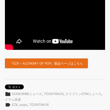
『EZX – ALCHEMY OF POP』製品ページはこちら
folder
SONICWIREニュース
,
TOONTRACK
,
クリプトンDTMニュース
,
ドラム音源
label
EZX
,
pops
,
TOONTRACK