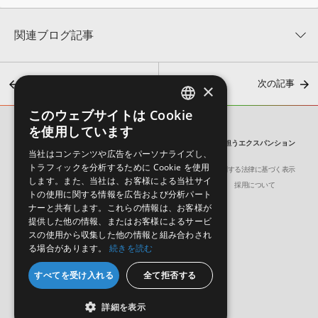
関連ブログ記事
前の記事
次の記事
×
このウェブサイトは Cookie
ENGLISH
を使用しています
SONICWIRE BLOG
JAPANESE
TOONTRACK『EZX – ALCHEMY OF POP』 きっちりボトムを担うエクスパンション
当社はコンテンツや広告をパーソナライズし、
トラフィックを分析するために Cookie を使用
会社概要
環境保護（CSR）への取り組み
特定商取引に関する法律に基づく表示
「業界標準」ドラム音源『EZdrummer 3』など、Toontrack製
します。また、当社は、お客様による当社サイ
サイト動作環境
利用規約
個人情報の保護について
採用について
品総ざらい
トの使用に関する情報を広告および分析パート
2026年7月3日 12:04
ナーと共有します。これらの情報は、お客様が
提供した他の情報、またはお客様によるサービ
スの使用から収集した他の情報と組み合わされ
る場合があります。
続きを読む
日本語
English
すべてを受け入れる
全て拒否する
© Crypton Future Media, INC.
詳細を表示