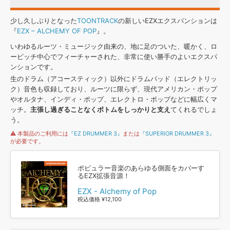
効果音 »
お問い合わせ »
無償のサウンド
管理ソフト
少し久しぶりとなった
TOONTRACK
の新しいEZXエクスパンションは
『
EZX – ALCHEMY OF POP
』。
BGM »
いわゆるルーツ・ミュージック由来の、地に足のついた、暖かく、ロ
次世代型
ボーカル・エディタ
ーピッチ中心でフィーチャーされた、非常に使い勝手のよいエクスパ
ンションです。
APS
映像のBGM・
セリフを音声分離
生のドラム（アコースティック）以外にドラムパッド（エレクトリッ
ク）音色も収録しており、ルーツに限らず、現代アメリカン・ポップ
やオルタナ、インディ・ポップ、エレクトロ・ポップなどに幅広くマ
SLS
音素材の制作・
ライセンス提供
ッチ。
主張し過ぎることなくボトムをしっかりと支え
てくれるでしょ
う。
⚠ 本製品のご利用には
『EZ DRUMMER 3』
または
『SUPERIOR DRUMMER 3』
が必要です。
ポピュラー音楽のあらゆる側面をカバーす
るEZX拡張音源！
EZX - Alchemy of Pop
税込価格 ¥12,100