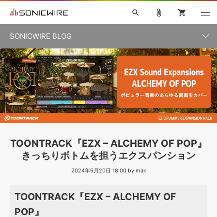
search
attach_file
shopping_cart
SONICWIRE BLOG
初音ミク V4X
鏡音リン・レン V4X
巡音ルカ V4X
カテゴリ一覧
ソフト音源 »
ボーカル抜き出し
MEIKO V3
KAITO V3
MASSIVE
SYLENTH1
VOCALOID
VIENNA
ライセンスフリーBGM
プラグイン・エフェクト »
記事一覧
TOONTRACK
サンプルパックを試そう
MUTANT
キャンペーン »
シネマティック音源特集
EZdrummer2
KOTO NATION
DUBSTEP
ELECTRONICA
EDM
TRANCE
ROUTER.FM
サンプルパック »
特集 »
製品サポート情報 »
TOONTRACK『EZX – ALCHEMY OF POP』
ソフト音源
プラグイン・エフェクト
サンプルパック
きっちりボトムを担うエクスパンション
ソフトウェア／ツール »
ニュースレター »
DTMガイド »
ソフトウェア／ツール
2024年6月20日 18:00 by mak
DAW
効果音
BGM
音楽カード
製作サービス
DAW »
SONICWIREブログ »
TOONTRACK『EZX – ALCHEMY OF
FAQ »
楽曲配信流通
サービス
POP』