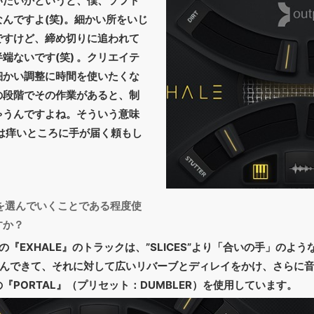
いたいかというと、僕、ソフト
んですよ(笑)。細かい所をいじ
ですけど、締め切りに追われて
端ないです(笑) 。クリエイテ
細かい調整に時間を使いたくな
の段階でその作業があると、制
ゃうんですよね。そういう意味
色は痒いところに手が届く頼もし
を選んでいくことである程度使
すか？
『EXHALE』のトラックは、”SLICES”より「合いの手」のよ
aaal）を選んできて、それに対して広いリバーブとディレイをかけ、さら
『PORTAL』（プリセット：DUMBLER）を使用しています。