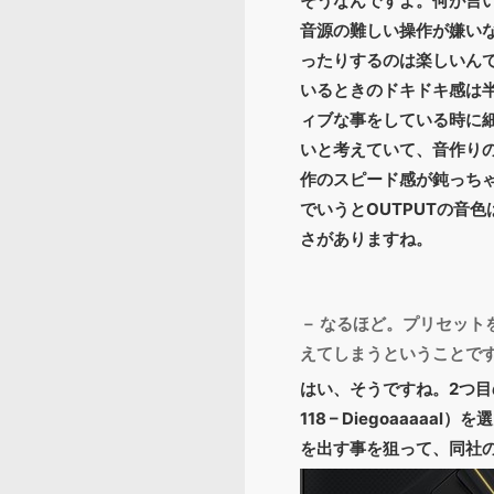
そうなんですよ。何が言
音源の難しい操作が嫌いな
ったりするのは楽しいん
いるときのドキドキ感は半
ィブな事をしている時に
いと考えていて、音作り
作のスピード感が鈍っち
でいうとOUTPUTの音
さがありますね。
－ なるほど。プリセット
えてしまうということで
はい、そうですね。2つ目の
118 – Diegoaa
を出す事を狙って、同社の