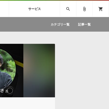
SIVE
SYLENTH1
VOCALOID
search
attach_file
shopping_cart
サービス
ィック音源特集
EZdrummer2
ソフトウェア／ツール »
SONICWIREブログ »
お問い合わせ »
.FM
カテゴリ一覧
記事一覧
のための無
ボーカルパートの制作が自由自在な、次世代
W
効果音
BGM
型ボーカル・エディタ
製品一覧
テクニカルサポート窓口
カテゴリ
製品購入前のご質問・ご相談
メーカー
ランキング