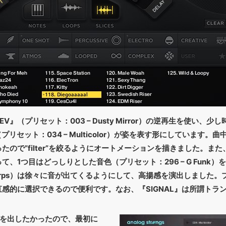
』（プリセット：003 – Dusty Mirror）の逆再生を使い、少
（プリセット：034 – Multicolor）が姿を表す形にしています
ので”filter”を絞るようにオートメーションを描きました。また
、1つ目はどっしりとした音色（プリセット：296 – G Funk）
Racer Arps）は徐々に音が出てくるようにして、高揚感を演出しまし
感的に選択できるので便利です。なお、『SIGNAL』は所謂トラ
感を出したかったので、最初に