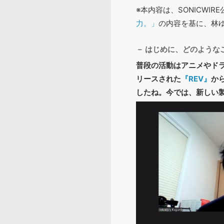
※本内容は、SONICWIR
力。」
の内容を基に、林
－ はじめに、どのよう
普段の活動はアニメやドラ
リースされた
『REV』
か
したね。今では、新しい製