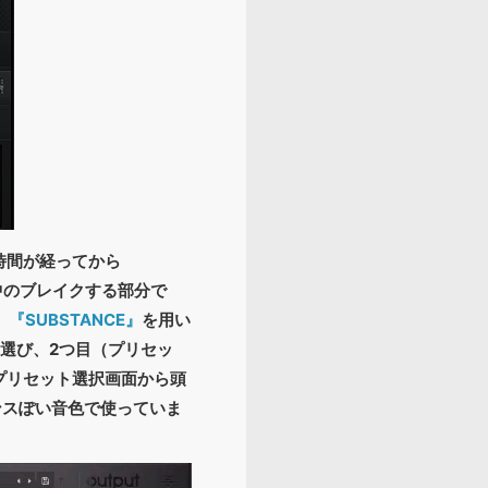
し時間が経ってから
。曲中のブレイクする部分で
、
『SUBSTANCE』
を用い
を選び、2つ目（プリセッ
た。プリセット選択画面から頭
ンスぽい音色で使っていま