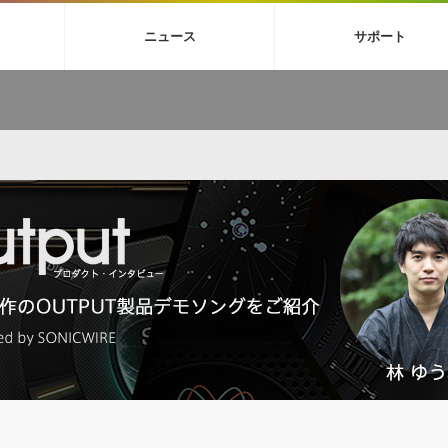
4X
巡音ルカ V4X
ボーカル抜き出し
MEIKO V3
KAITO V3
MAS
ニュース
サポート
BGM
TOONTRACK
サンプルパックを試そう
MUTANT
シネマテ
FAQ »
イン・エフェクト »
イド »
サンプルパック »
ニュースレター »
TO NATION
DUBSTEP
ELECTRONICA
EDM
TRANCE
ROUTER
サウンド素材の効率的な一元管理
ュージシャン向けの楽曲配信流通サ
Piapro Studio / Vocaloid4関連
イン・エフェクト
サンプルパック
ソフトウェア／ツール
DA
償ソフトウェア
者ガイド
製品一覧
バックナンバー一覧
初音ミク V4X関連
ュー一覧
パックを体験してみよう
ジャンル
購読のお申し込み
EZdrummer 3関連
一覧
メーカー
VIENNA関連
シンガー・ラインナップ
グ
フォーマット
イセンシング・サービス
オンラインストアガイド
ランキング
プロセッシング・サービス
ヘルプ
や要件に応じたBGM/効果音の新
クを試そう！
ライセンス提供
BGM »
»
製品一覧
ジャンル
メーカー
ランキング
グ
シングルBGM
効果音