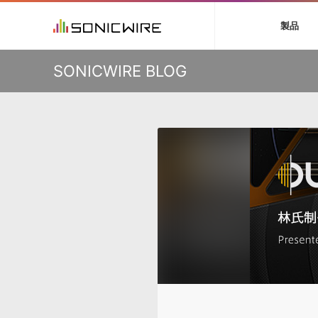
初音ミク V4X
鏡音リン・レン V
製品
VIENNA
ライセンスフリー
ソフト音源 »
キャンペーン »
製品サポート情報 »
プラグ
特集 »
DTMガ
KO
SONICWIRE BLOG
音楽ダウンロードカード製作サービス
独立系ミ
ソフト音源
プラグ
製品一覧
VOCALOID4 ENGINE製品サポート
製品一覧
特集一覧
DTM初心
ービス
EZ DRUMMER ENGINE製品サポート
楽器＆カテゴリ
カテゴリ
インタビ
サンプル
KONTAKT PLAYER 5製品サポート
メーカー
メーカー
TIPS記事
VIENNA INSTRUMENTS製品サポート
バーチャル・
エンジン
ランキン
APS
SLS
サウンド・ラ
ランキング
オーディオ・
BGMやセリフの抽出・削除を実現する音声
製品の仕様
サンプルパッ
分離サービス
規制作・
DAW »
効果音 
Ableton Live
製品一覧
Bitwig
カテゴリ
Cubase
メーカー
FL Studio
ランキン
SoundBridge
シングル