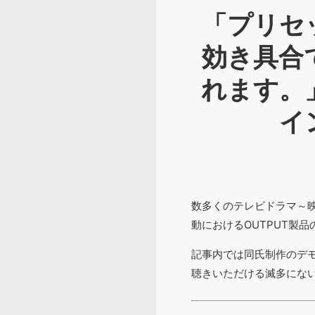
「プリセ
効き具合
れます。
イ
数多くのテレビドラマ～映
動におけるOUTPUT製
記事内では同氏制作のデ
聴きいただける滅多にな