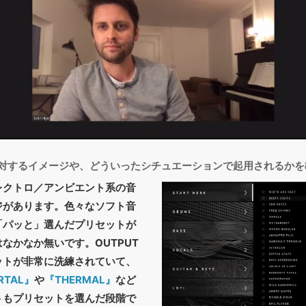
体に対するイメージや、どういったシチュエーションで起用されるか
レクトロ／アンビエント系の音
ジがあります。色々なソフト音
「パッと」選んだプリセットが
なかなか無いです。OUTPUT
ットが非常に洗練されていて、
RTAL』
や
『THERMAL』
など
トもプリセットを選んだ段階で