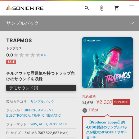
search
attach_file
shopping_cart
サンプルパック
TRAPMOS
初音ミク NT
鏡音リン・レン V4X
巡音ルカ V4X
MEIKO V3
製品一覧
ソフト音源 »
トラプモス
KAITO V3
VOCALOID
TOONTRACK
SPITFIRE AUDIO
★★★★★
0.0
0
»
VIENNA
EZ DRUMMER 3
SERUM
ライセンスフリーBGM
SALE
プラグイン・エフェクト »
サンプルパックを試そう
ボーカル抜き出し
DUBSTEP
ジャンル
キャンペーン »
チルアウトな雰囲気を持つトラップ向
ELECTRONICA
EDM
TRANCE
MUTANT
ROUTER.FM
けのサウンドを収録
SONOCA
サンプルパック »
特集 »
デモサウンド(1)
製品サポート情報 »
メーカー
税込価格
ソフト音源
プラグイン・エフェクト
サンプルパック
¥2,337
製品カテゴリ
ソフトウェア／ツール »
サンプルパック
50%OFF
¥4,675
ニュースレター »
DTMガイド »
ソフトウェア／ツール
DAW
効果音
BGM
116pt
ジャンル
HIPHOP
,
AMBIENT
,
音楽カード
製作サービス
フォーマット
ELECTRONICA
,
TRAP
,
CINEMATIC
DAW »
【Producer Loops】約
SONICWIREブログ »
フォーマット
WAV
,
ACID
,
REX2
,
MIDI
FAQ »
4,000製品のサンプルパッ
楽曲配信流通
サービス
クが最大50%OFF！サマー
DLサイズ
541 MB (567,522,687 byte)
ランキング
セール！