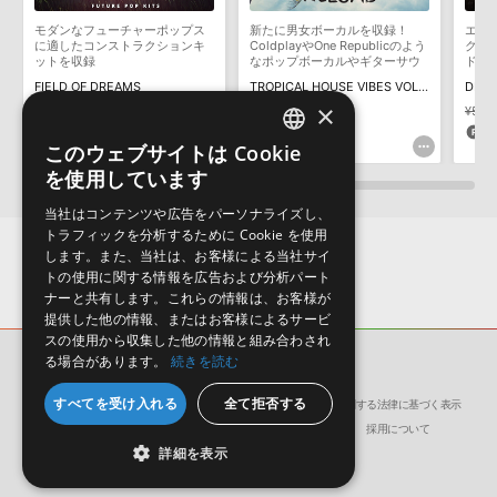
構成する全てのサウンドが、サンプルパックに含まれていることを
モダンなフューチャーポップス
新たに男女ボーカルを収録！
エレ
保証するものではありません。
に適したコンストラクションキ
ColdplayやOne Republicのよう
ク向
ットを収録
なポップボーカルやギターサウ
ドを
ダウンロード製品という性質上、一切の返品・返金はお受け付け致
ンドを収録
FIELD OF DREAMS
TROPICAL HOUSE VIBES VOL 5 RELOAD
しかねます。
×
¥4,433
¥2,216(50%OFF)
¥4,873
¥5,3
110pt
243pt
11
このウェブサイトは Cookie
ENGLISH
を使用しています
JAPANESE
当社はコンテンツや広告をパーソナライズし、
トラフィックを分析するために Cookie を使用
します。また、当社は、お客様による当社サイ
トの使用に関する情報を広告および分析パート
ナーと共有します。これらの情報は、お客様が
提供した他の情報、またはお客様によるサービ
スの使用から収集した他の情報と組み合わされ
る場合があります。
続きを読む
サンプルパック
TRAPMOS
すべてを受け入れる
全て拒否する
会社概要
環境保護（CSR）への取り組み
特定商取引に関する法律に基づく表示
サイト動作環境
利用規約
個人情報の保護について
採用について
詳細を表示