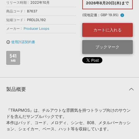
効果音 »
リリース時期
2022年10月
2026年8月20日(木)まで
お問い合わせ »
無償のサウンド
管理ソフト
商品コード
B7637
(現地定価：GBP 19.95)
info
BGM »
短縮コード
PRDLDL192
次世代型
ボーカル・エディタ
メーカー
Producer Loops
カートに入れる
使用許諾契約書
info_outline
APS
ブックマーク
映像のBGM・
セリフを音声分離
541
MB
SLS
音素材の制作・
ライセンス提供
製品概要
『TRAPMOS』は、チルアウトな雰囲気を持つトラップ向けのサウン
ドを含んだサンプルパックです。
本作はパッド、コード、メロディ、シンセ、808、メタルパーカッシ
ョン、シェイカー、ベース、ハット等を収録しています。