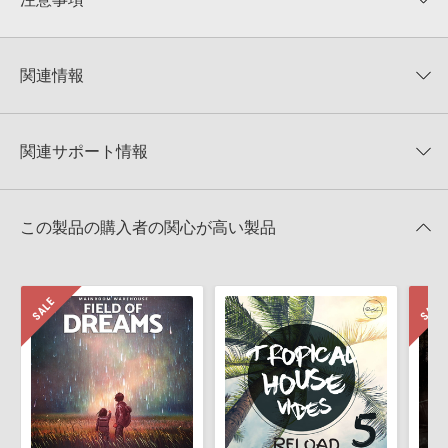
0
件の評価
KONTAKTフォーマットについて：
サンプルパック製品の
★5
0%
KONTAKTフォーマットは、
製品版KONTAKT（別売）
に読み込ん
関連情報
★4
0%
でお使いいただけます。無償版のKONTAKT PLAYERではお使いい
★3
0%
ただけませんので、ご注意ください。また、「ライブラリ・タブ」
【Producer Loops】約4,000タイトルのサンプルパックが最大
★2
0%
への表示にも対応しておりません。
50%OFF！サマーセール！
★1
0%
関連サポート情報
4GBを超えるデータに関するご注意：
FAT32でフォーマットされた
Producer Loops 製品一覧
HDDには、1ファイル4GBを超えるデータを格納することができま
レビューをもっと見る »
せん。データ容量が4GBを超えるダウンロード製品をご購入いただ
TRAPMOSのサポート情報
MIDI形式サンプルパックの追加方法
きます際には、NTFSやHFS＋でフォーマットされたHDDをご用意
この製品の購入者の関心が高い製品
いただく必要がございます。
2022.06.06
製品の購入手続き完了後、受注確認メールとシリアルナンバーをお
Reason Studios社「Reason」及び関連ソフトでのプリセット追
知らせするメールの2通が送信されます。メールに記載されており
加方法
ます説明に沿って、製品のダウンロード／導入を行って下さい。
2022.06.06
サンプルパック製品には、原則として日本語版操作マニュアルをご
用意しておりません。ご購入後のご不明点や詳細に関するお問い合
マークのついた情報は、該当する製品のご購入ユーザー様専用となって
わせなどは
テクニカルサポート
までご連絡ください。
おります。ご覧頂くには、該当する製品をご購入頂く必要がございます。
デモソングは、製品収録サウンドを使ってできることを紹介するた
TRAPMOSのサポート情報
めのデモンストレーション用の楽曲です。原則として、デモソング
そのものをお使いいただくことはできません。また、デモソングを