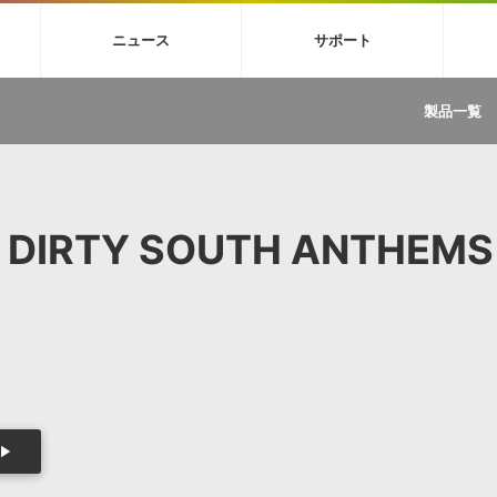
4X
巡音ルカ V4X
MEIKO V3
KAITO V3
VOCALOID
TOONTRA
ニュース
サポート
イセンスフリーBGM
サンプルパックを試そう
ボーカル抜き出し
DU
FAQ »
イン・エフェクト »
イド »
サンプルパック »
ニュースレター »
TRANCE
MUTANT
ROUTER.FM
SONOCA
製品一覧
サウンド素材の効率的な一元管理
ュージシャン向けの楽曲配信流通サ
Piapro Studio / Vocaloid4関連
イン・エフェクト
サンプルパック
ソフトウェア／ツール
DA
償ソフトウェア
者ガイド
製品一覧
バックナンバー一覧
初音ミク V4X関連
ュー一覧
パックを体験してみよう
ジャンル
購読のお申し込み
EZdrummer 3関連
一覧
メーカー
VIENNA関連
ンガー・ラインナップ
グ
フォーマット
/ DIRTY SOUTH ANTHEMS
イセンシング・サービス
オンラインストアガイド
ランキング
プロセッシング・サービス
ヘルプ
や要件に応じたBGM/効果音の新
クを試そう！
ライセンス提供
BGM »
»
製品一覧
ジャンル
メーカー
ランキング
グ
シングルBGM
効果音