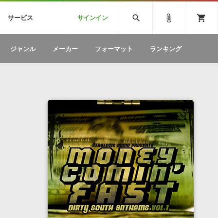
CK
SPITFIRE AUDIO
VIENNA
search
attach_file
shopping_cart
サービス
サインイン
BSTEP
ELECTRONICA
EDM
ソフトウェア／ツール »
SONICWIREブログ »
お問い合わせ »
ジャンル
メーカー
フォーマット
ランキング
のための無
ボーカルパートの制作が自由自在な、次世代
W
効果音
BGM
型ボーカル・エディタ
製品一覧
テクニカルサポート窓口
カテゴリ
製品購入前のご質問・ご相談
メーカー
ランキング