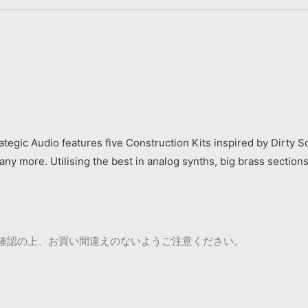
rategic Audio features five Construction Kits inspired by Dirt
ny more. Utilising the best in analog synths, big brass sectio
ご確認の上、お買い間違えのないようご注意ください。