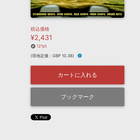
税込価格
¥2,431
121pt
(現地定価：GBP 10.38)
info
カートに入れる
ブックマーク