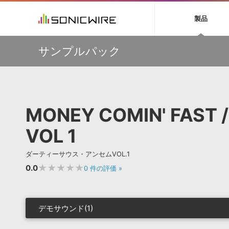
初音ミク NT
鏡音リン・レン V
製品
EZ DRUMMER 3
SERUM
ラ
ソフト音源 »
キャンペーン »
製品サポート情報 »
プラグ
特集 »
DTMガ
サンプルパック
音楽ダウンロードカード製作サービス
独立系ミ
ソフト音源
プラグ
製品一覧
【50％OFF】Soundiron 期間限定セール！人気のクワイ
VOCALOID4 ENGINE製品サポート
製品一覧
特集一覧
DTM初心
ービス
ヤ音源、ストリングス音源が特別価格！
EZ DRUMMER ENGINE製品サポート
楽器＆カテゴリ
カテゴリ
インタビ
サンプル
Audiomodern Summer Sale！全製品35％OFF！
KONTAKT PLAYER 5製品サポート
メーカー
メーカー
TIPS記事
万物を創造するシンセ『Avenger 2』や拡張音源が
VIENNA INSTRUMENTS製品サポート
バーチャルシ
33％OFF！Vengeance Soundサマーセール！
エンジン
ランキン
APS
SLS
MONEY COMIN' FAST 
サウンド・ラ
【AudioThing】古典的なラテン・サウンドを収録した
ランキング
『LATIN PERCUSSION』が51％OFF！
オーディオ・
BGMやセリフの抽出・削除を実現する音声
製品の仕様
VOL 1
【HEAVYOCITY】サマーセール Reloaded！シネマティ
サンプルパッ
分離サービス
規制作・
ック音源 / エフェクト最大75%OFF！
DAW »
効果音 
ダーティーサウス・アンセムVOL.1
★★★★★
0.0
0
件の評価
»
Ableton Live
製品一覧
Bitwig
カテゴリ
Cubase
メーカー
デモサウンド(1)
FL Studio
ランキン
SoundBridge
シングル