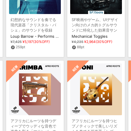
幻想的なサウンドを奏でる
SF映画やゲーム、UIデザイ
現代楽器「クリスタル・バ
ン向けのメカ的トグルサウ
シェ」のサウンドを収録
ンドに特化した効果音サン
プルパック
Loup Barrow - Performs The Cristal Baschet
Mechanical Toggles
¥7,425
¥5,197(30%OFF)
¥4,235
¥2,964(30%OFF)
259pt
88pt
アフリカにルーツを持つデ
アフリカにルーツを持つヒ
ィープでウッディな音色で
プノティックで美しいリズ