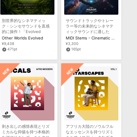
別世界的なシネマティッ
サウンドトラックやトレー
ク・シンセサウンドを直感
ラー等の未来的なシネマテ
的に操作！「Evolved
ィックサウンドに適した
Series」第4弾
MIDI集
Other Worlds Evolved
MIDI Stems - Cinematic Sci-Fi Vol 2
¥9,438
¥3,300
471pt
165pt
剥き出しの感情表現とリズ
アフリカ大陸のソウルフル
ミカルな抑揚を持つ本格的
なエッセンスを持つリズミ