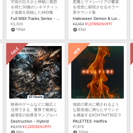
宇宙の広大さと神秘に着想
悪魔とヴァンパイアの饗宴
を得た30曲のシネマティッ
を現世に顕現させるホラー
ク楽曲を収録したMIDI集
系サウンド集
Full MIDI Tracks Series - Cinematic Space Vol 1
Halloween Demon & Lord of the Vampire
¥3,300
¥2,552
¥1,276(50%OFF)
165pt
63pt
映画やゲームなどに幅広く
地獄の業火に晒されるよう
活用できる、重厚で複雑な
な緊張感に満ちたサウンド
破壊音の効果音サンプルパ
を構築するKONTAKT対応ラ
ック
イブラリ
Destruction - Hybrid
PALETTES: Hellfire
¥3,179
¥2,225(30%OFF)
¥7,876
66pt
393pt