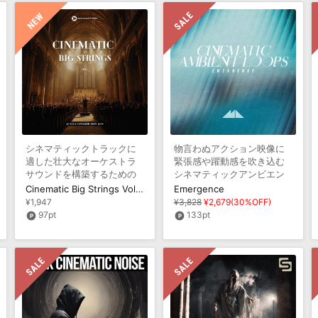
シネマティックトラックに
物言わぬアクション映像に
適した壮大なオーケストラ
緊張感や躍動感を吹き込む
サウンドを構築するための
シネマティックアンビエン
MIDI集
トを収録
Cinematic Big Strings Vol 01
Emergence
¥1,947
¥3,828
¥2,679(30%OFF)
97pt
133pt