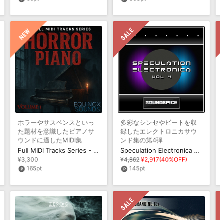
ホラーやサスペンスといっ
多彩なシンセやビートを収
た題材を意識したピアノサ
録したエレクトロニカサウ
ウンドに適したMIDI集
ンド集の第4弾
Full MIDI Tracks Series - Horror Piano Vol 1
Speculation Electronica Vol 4
¥3,300
¥4,862
¥2,917(40%OFF)
165pt
145pt