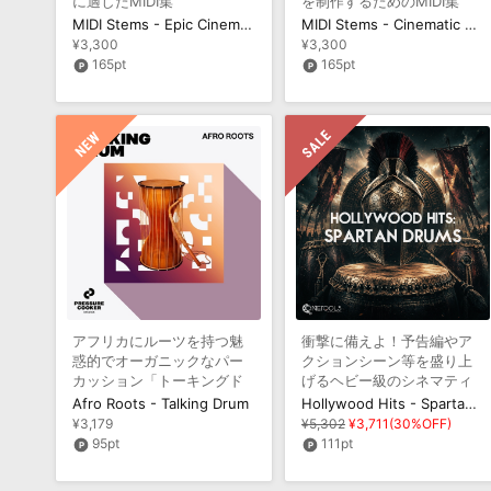
に適したMIDI集
を制作するためのMIDI集
MIDI Stems - Epic Cinematic Thriller
MIDI Stems - Cinematic Sci-Fi Vol 1
¥3,300
¥3,300
165pt
165pt
アフリカにルーツを持つ魅
衝撃に備えよ！予告編やア
惑的でオーガニックなパー
クションシーン等を盛り上
カッション「トーキングド
げるヘビー級のシネマティ
ラム」のサウンドを収録
ックドラムのサウンドを収
Afro Roots - Talking Drum
Hollywood Hits - Spartan Drums
録
¥3,179
¥5,302
¥3,711(30%OFF)
95pt
111pt