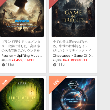
ブランドPRやドキュメンタ
全ての音は響かねばなら
リー映像に適した、高揚感
ぬ。中世の叙事詩をイメー
のある雰囲気のサウンドを
ジしたシネマティック・ド
収録
ローン集
Passion - Uplifting Modern Scores
Cinescapes - Game Of Drones
¥6,369
¥4,458(30%OFF)
¥6,369
¥4,458(30%OFF)
133pt
133pt