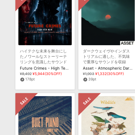
ハイテクな未来を舞台にし
ダークウェイヴやインダス
たノワールなストーリーテ
トリアルに適した、不気味
リングを意識したサウンド
で重厚なサウンドを収録
を収録
Future Crimes - High Tech Noir
Asset - Atmospheric Darkwave
¥8,492
¥5,944(30%OFF)
¥1,903
¥1,332(30%OFF)
178pt
39pt