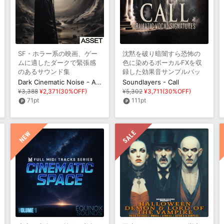
SF・ホラー系の映画、ゲー
沈黙を破り暗闇すら恐怖の
ムに適したダークで緊張感
色に染めるボーカルFXを収
のあるサウンド集
録した効果音サンプルパッ
ク
Dark Cinematic Noise - ASSET
Soundlayers - Call
¥3,388
¥2,371(30%OFF)
¥5,302
¥3,711(30%OFF)
71pt
111pt