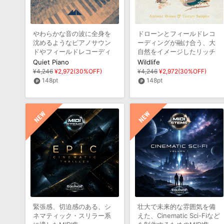
やわらかな音の波に全身を
ドローンとフィールドレコ
沈めるようなピアノサウン
ーディングが融け合う、大
ドやフィールドレコーディ
自然をイメージしたリッチ
ングを収録
で瞑想的なアンビエントサ
Quiet Piano
Wildlife
ウンドを収録
¥4,246
¥2,972(30%OFF)
¥4,246
¥2,972(30%OFF)
148pt
148pt
緊張感、切迫感のある、シ
壮大で未来的な雰囲気を備
ネマティック・スリラー系
えた、Cinematic Sci-Fiなど