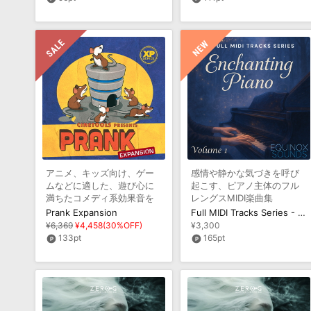
アニメ、キッズ向け、ゲー
感情や静かな気づきを呼び
ムなどに適した、遊び心に
起こす、ピアノ主体のフル
満ちたコメディ系効果音を
レングスMIDI楽曲集
収録
Prank Expansion
Full MIDI Tracks Series - Enchanting Piano Vol 1
¥6,369
¥4,458(30%OFF)
¥3,300
133pt
165pt