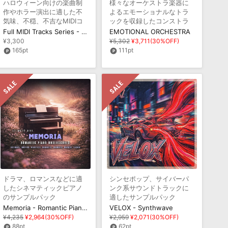
ハロウィーン向けの楽曲制
様々なオーケストラ楽器に
作やホラー演出に適した不
よるエモーショナルなトラ
気味、不穏、不吉なMIDIコ
ックを収録したコンストラ
レクション
クションキット集
Full MIDI Tracks Series - Halloween
EMOTIONAL ORCHESTRA
¥3,300
¥5,302
¥3,711(30%OFF)
165pt
111pt
ドラマ、ロマンスなどに適
シンセポップ、サイバーパ
したシネマティックピアノ
ンク系サウンドトラックに
のサンプルパック
適したサンプルパック
Memoria - Romantic Piano Underscores
VELOX - Synthwave
¥4,235
¥2,964(30%OFF)
¥2,959
¥2,071(30%OFF)
88pt
62pt