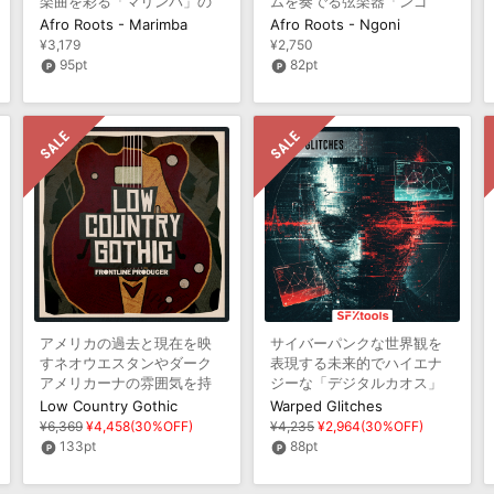
楽曲を彩る「マリンバ」の
ムを奏でる弦楽器「ンゴ
サウンドを収録
ニ」のサウンドを収録
Afro Roots - Marimba
Afro Roots - Ngoni
¥3,179
¥2,750
95pt
82pt
アメリカの過去と現在を映
サイバーパンクな世界観を
すネオウエスタンやダーク
表現する未来的でハイエナ
アメリカーナの雰囲気を持
ジーな「デジタルカオス」
つサウンドを収録
を体現するグリッチFXを収
Low Country Gothic
Warped Glitches
録
¥6,369
¥4,458(30%OFF)
¥4,235
¥2,964(30%OFF)
133pt
88pt