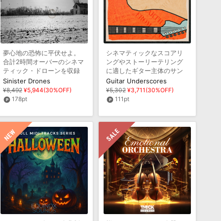
夢心地の恐怖に平伏せよ。
シネマティックなスコアリ
合計2時間オーバーのシネマ
ングやストーリーテリング
ティック・ドローンを収録
に適したギター主体のサン
プルパック
Sinister Drones
Guitar Underscores
¥8,492
¥5,944(30%OFF)
¥5,302
¥3,711(30%OFF)
178pt
111pt