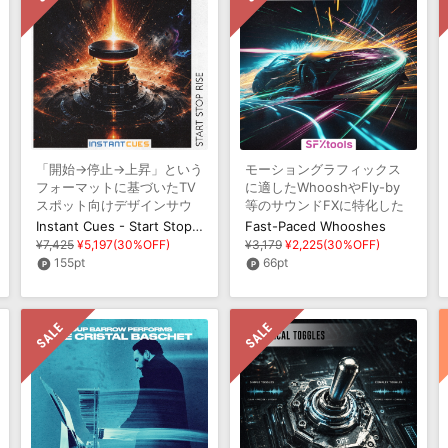
「開始→停止→上昇」という
モーショングラフィックス
フォーマットに基づいたTV
に適したWhooshやFly-by
スポット向けデザインサウ
等のサウンドFXに特化した
ンドを収録
効果音サンプルパック
Instant Cues - Start Stop Rise
Fast-Paced Whooshes
¥7,425
¥5,197(30%OFF)
¥3,179
¥2,225(30%OFF)
155pt
66pt