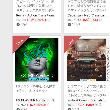
スピード、インパクト、動
ドラマなどの感情表現に適
きのある展開を重視したシ
した、繊細なサウンドのシ
ネマティック系サウンド集
ネマティックなサンプルパ
ック
Rush - Action Transitions
Cadenza - Neo Classical Suspense Drama
¥4,235
¥2,964(30%OFF)
¥6,369
¥4,458(30%OFF)
88pt
133pt
FXサウンドを中心に収録す
シネマティックで緊張感に
るSerum2 プリセット
満ちたインパクトサウンド
に特化した効果音サンプル
パック
FX BLASTER for Serum 2
Instant Cues - Dramatic Percussion Cuts
¥2,750
¥1,925(30%OFF)
¥5,302
¥3,711(30%OFF)
96pt
111pt