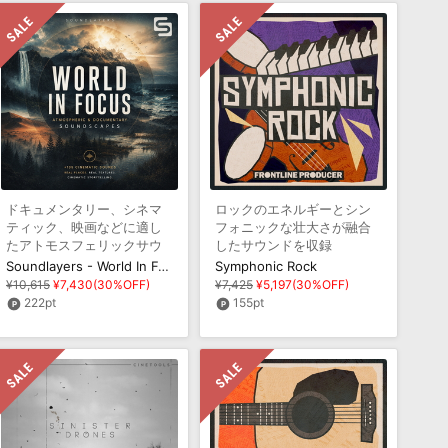
ドキュメンタリー、シネマ
ロックのエネルギーとシン
ティック、映画などに適し
フォニックな壮大さが融合
たアトモスフェリックサウ
したサウンドを収録
ンド集
Soundlayers - World In Focus
Symphonic Rock
¥10,615
¥7,430(30%OFF)
¥7,425
¥5,197(30%OFF)
222pt
155pt