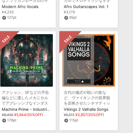
なアフリカンボーカルのサ
カルでメロディックなギタ
ウンドを収録
ーのサウンドを収録
Modern Afro Vocals
Afro Guitarscapes Vol. 1
¥4,235
¥3,179
127pt
95pt
アクション、SFなどの予告
古代の儀式や戦いの歌な
編などに適したメカニカル
ど、ヴァイキングの世界観
でアグレッシブなインダス
を反映させたシネマティッ
トリアルサウンドを収録
クなサウンドを収録
Machina Prime - Industrial Hybrid Trailers
Vikings 2 Valhalla Songs
¥8,492
¥5,944(30%OFF)
¥5,511
¥3,857(30%OFF)
178pt
115pt