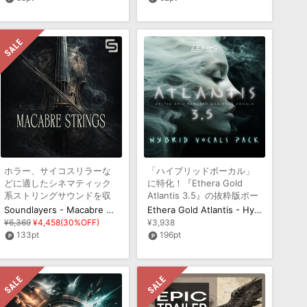
ホラー、サイコスリラーな
「ハイブリッドボーカル」
どに適したシネマティック
に特化！『Ethera Gold
系ストリングサウンドを収
Atlantis 3.5』の抜粋版ボー
録
カル音源
Soundlayers - Macabre Strings
Ethera Gold Atlantis - Hybrid Vocals Pack
¥6,369
¥4,458(30%OFF)
¥3,938
133pt
196pt