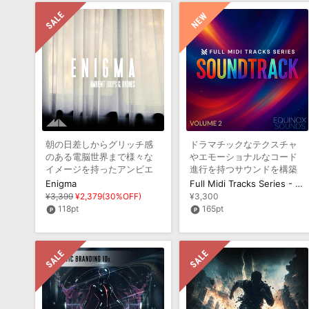
朝の日差しからグリッチ感
ドラマチックなテクスチャ
のある電脳世界まで様々な
やエモーショナルなコード
イメージを持ったアンビエ
進行を持つサウンドを構築
ントサウンドを収録
するためのMIDI集
Enigma
Full Midi Tracks Series - Soundtrack Vol 2
¥3,399
¥2,379(30%OFF)
¥3,300
118pt
165pt