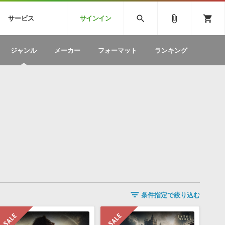
CK
SPITFIRE AUDIO
VIENNA
search
attach_file
shopping_cart
サービス
サインイン
BSTEP
ELECTRONICA
EDM
ソフトウェア／ツール »
SONICWIREブログ »
お問い合わせ »
ジャンル
メーカー
フォーマット
ランキング
のための無
ボーカルパートの制作が自由自在な、次世代
W
効果音
BGM
型ボーカル・エディタ
製品一覧
テクニカルサポート窓口
カテゴリ
製品購入前のご質問・ご相談
メーカー
ランキング
条件指定で絞り込む