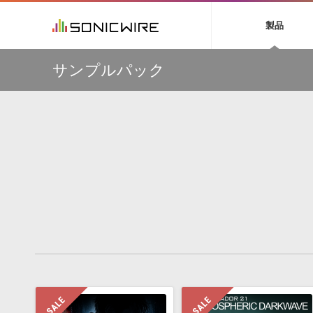
初音ミク NT
鏡音リン・レン V
製品
EZ DRUMMER 3
SERUM
ラ
ソフト音源 »
キャンペーン »
製品サポート情報 »
プラグ
特集 »
DTMガ
サンプルパック
音楽ダウンロードカード製作サービス
独立系ミ
ソフト音源
プラグ
製品一覧
【50％OFF】Soundiron 期間限定セール！人気のクワイ
VOCALOID4 ENGINE製品サポート
製品一覧
特集一覧
DTM初心
ービス
ヤ音源、ストリングス音源が特別価格！
EZ DRUMMER ENGINE製品サポート
楽器＆カテゴリ
カテゴリ
インタビ
サンプル
Audiomodern Summer Sale！全製品35％OFF！
KONTAKT PLAYER 5製品サポート
メーカー
メーカー
TIPS記事
万物を創造するシンセ『Avenger 2』や拡張音源が
VIENNA INSTRUMENTS製品サポート
バーチャルシ
33％OFF！Vengeance Soundサマーセール！
エンジン
ランキン
APS
SLS
サウンド・ラ
【AudioThing】古典的なラテン・サウンドを収録した
ランキング
『LATIN PERCUSSION』が51％OFF！
オーディオ・
BGMやセリフの抽出・削除を実現する音声
製品の仕様
【HEAVYOCITY】サマーセール Reloaded！シネマティ
サンプルパッ
分離サービス
規制作・
ック音源 / エフェクト最大75%OFF！
DAW »
効果音 
Ableton Live
製品一覧
Bitwig
カテゴリ
Cubase
メーカー
FL Studio
ランキン
SoundBridge
シングル