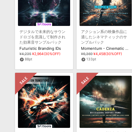
デジタルで未来的なサウン
アクション系の映像作品に
ドロゴを意識して制作され
適したシネマティックのサ
た効果音サンプルパック
ンプルパック
Futuristic Branding IDs
Momentum - Cinematic Action
¥4,235
¥2,964(30%OFF)
¥6,369
¥4,458(30%OFF)
88pt
133pt