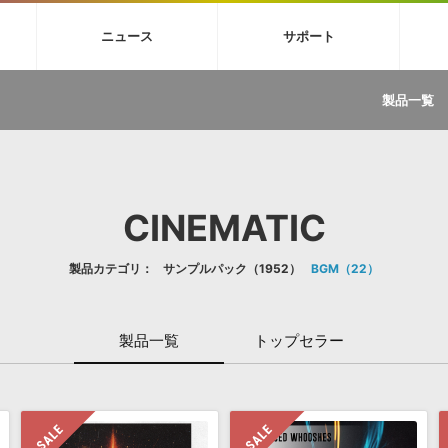
4X
巡音ルカ V4X
MEIKO V3
KAITO V3
VOCALOID
TOONTRA
ニュース
サポート
イセンスフリーBGM
サンプルパックを試そう
ボーカル抜き出し
DU
FAQ »
イン・エフェクト »
イド »
サンプルパック »
ニュースレター »
TRANCE
MUTANT
ROUTER.FM
SONOCA
製品一覧
サウンド素材の効率的な一元管理
ュージシャン向けの楽曲配信流通サ
Piapro Studio / Vocaloid4関連
イン・エフェクト
サンプルパック
ソフトウェア／ツール
DA
償ソフトウェア
者ガイド
製品一覧
バックナンバー一覧
初音ミク V4X関連
ュー一覧
パックを体験してみよう
ジャンル
購読のお申し込み
EZdrummer 3関連
一覧
メーカー
VIENNA関連
ンガー・ラインナップ
グ
フォーマット
イセンシング・サービス
CINEMATIC
オンラインストアガイド
ランキング
プロセッシング・サービス
ヘルプ
や要件に応じたBGM/効果音の新
クを試そう！
ライセンス提供
製品カテゴリ：
サンプルパック
1952
BGM
22
BGM »
»
製品一覧
トップセラー
製品一覧
ジャンル
メーカー
ランキング
グ
シングルBGM
効果音