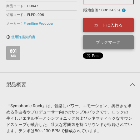
効果音 »
商品コード
お問い合わせ »
D0847
無償のサウンド
管理ソフト
(現地定価：GBP 34.95)
info
短縮コード
FLPDL096
BGM »
メーカー
Frontline Producer
カートに入れる
次世代型
ボーカル・エディタ
使用許諾契約書
info_outline
ブックマーク
APS
映像のBGM・
セリフを音声分離
601
MB
SLS
音素材の制作・
ライセンス提供
製品概要
『Symphonic Rock』は、音楽にパワー、エモーション、奥行きを求
める作曲者やプロデューサー向けのサンプルパックです。ロックの
生々しいエネルギーとシンフォニックおよびシネマティックなサウン
ドスケープが融合した、壮大な雰囲気を持つサウンドが収録されてい
ます。テンポは80～130 BPMで構成されています。