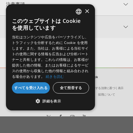
★★★★★
注意事項
×
0
件の評価
KONTAKTフォーマットについて：
サンプルパック製品の
このウェブサイトは Cookie
ENGLISH
★5
0%
KONTAKTフォーマットは、
製品版KONTAKT（別売）
に読み込ん
関連情報
を使用しています
★4
0%
でお使いいただけます。無償版のKONTAKT PLAYERではお使いい
JAPANESE
★3
0%
ただけませんので、ご注意ください。また、「ライブラリ・タブ」
当社はコンテンツや広告をパーソナライズし、
【Loopmasters】計57ブランドのサンプルパックが30%OFF！サ
★2
0%
への表示にも対応しておりません。
トラフィックを分析するために Cookie を使用
マーセール！
★1
0%
します。また、当社は、お客様による当社サイ
4GBを超えるデータに関するご注意：
FAT32でフォーマットされた
トの使用に関する情報を広告および分析パート
Frontline Producer 製品一覧
HDDには、1ファイル4GBを超えるデータを格納することができま
レビューをもっと見る »
ナーと共有します。これらの情報は、お客様が
せん。データ容量が4GBを超えるダウンロード製品をご購入いただ
提供した他の情報、またはお客様によるサービ
きます際には、NTFSやHFS＋でフォーマットされたHDDをご用意
スの使用から収集した他の情報と組み合わされ
いただく必要がございます。
る場合があります。
続きを読む
サンプルパック
Symphonic Rock
製品の購入手続き完了後、受注確認メールとシリアルナンバーをお
すべてを受け入れる
全て拒否する
会社概要
環境保護（CSR）への取り組み
特定商取引に関する法律に基づく表示
知らせするメールの2通が送信されます。メールに記載されており
サイト動作環境
利用規約
個人情報の保護について
採用について
ます説明に沿って、製品のダウンロード／導入を行って下さい。
詳細を表示
サンプルパック製品には、原則として日本語版操作マニュアルをご
用意しておりません。ご購入後のご不明点や詳細に関するお問い合
わせなどは
テクニカルサポート
までご連絡ください。
デモソングは、製品収録サウンドを使ってできることを紹介するた
日本語
English
めのデモンストレーション用の楽曲です。原則として、デモソング