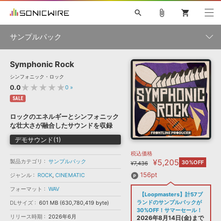
search
attach_file
shopping_cart
サンプルパック
Symphonic Rock
初音ミク NT
鏡音リン・レン V4X
巡音ルカ V4X
MEIKO V3
製品一覧
ソフト音源 »
シンフォニック・ロック
KAITO V3
VOCALOID
TOONTRACK
SPITFIRE AUDIO
★★★★★
0.0
0
»
VIENNA
EZ DRUMMER 3
SERUM
ライセンスフリーBGM
SALE
プラグイン・エフェクト »
サンプルパックを試そう
ボーカル抜き出し
DUBSTEP
ジャンル
キャンペーン »
ロックのエネルギーとシンフォニック
ELECTRONICA
EDM
TRANCE
MUTANT
ROUTER.FM
な壮大さが融合したサウンドを収録
SONOCA
サンプルパック »
特集 »
デモサウンド(1)
製品サポート情報 »
メーカー
税込価格
ソフト音源
プラグイン・エフェクト
サンプルパック
¥5,205
製品カテゴリ
ソフトウェア／ツール »
サンプルパック
30%OFF
¥7,436
ニュースレター »
DTMガイド »
ソフトウェア／ツール
DAW
効果音
BGM
156pt
ジャンル
ROCK
,
CINEMATIC
音楽カード
製作サービス
フォーマット
フォーマット
WAV
DAW »
【Loopmasters】計57ブ
SONICWIREブログ »
FAQ »
ランドのサンプルパックが
DLサイズ
601 MB (630,780,419 byte)
楽曲配信流通
サービス
30%OFF！サマーセール！
リリース時期
2026年6月
ランキング
2026年8月14日(金)まで