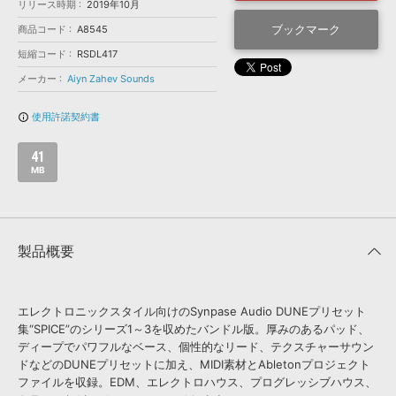
効果音 »
リリース時期
2019年10月
お問い合わせ »
無償のサウンド
管理ソフト
ブックマーク
商品コード
A8545
BGM »
短縮コード
RSDL417
メーカー
Aiyn Zahev Sounds
次世代型
ボーカル・エディタ
使用許諾契約書
info_outline
APS
映像のBGM・
セリフを音声分離
41
MB
SLS
音素材の制作・
ライセンス提供
製品概要
エレクトロニックスタイル向けのSynpase Audio DUNEプリセット
集“SPICE”のシリーズ1～3を収めたバンドル版。厚みのあるパッド、
ディープでパワフルなベース、個性的なリード、テクスチャーサウン
ドなどのDUNEプリセットに加え、MIDI素材とAbletonプロジェクト
ファイルを収録。EDM、エレクトロハウス、プログレッシブハウス、