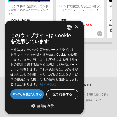
構成する全てのサウンドが、サンプルパックに含まれていることを
トランス制作に必要なサウンド
3バンドで独立した設定が可能な
NEW
保証するものではありません。
を豊富に詰め込んだサンプルパ
トランジェント・シェイパー！
プリ
ック
ダウンロード製品という性質上、一切の返品・返金はお受け付け致
TRANCE PLANET
Imprint
UNIV
しかねます。
×
¥2,431
¥1,215(50%OFF)
¥6,765
¥2,715 (59%OFF)
¥4,6
60pt
27pt
1
このウェブサイトは Cookie
ENGLISH
を使用しています
JAPANESE
当社はコンテンツや広告をパーソナライズし、
トラフィックを分析するために Cookie を使用
します。また、当社は、お客様による当社サイ
トの使用に関する情報を広告および分析パート
ナーと共有します。これらの情報は、お客様が
提供した他の情報、またはお客様によるサービ
スの使用から収集した他の情報と組み合わされ
る場合があります。
続きを読む
サンプルパック
SPICE BUNDLE DUNE 1-3
すべてを受け入れる
全て拒否する
会社概要
環境保護（CSR）への取り組み
特定商取引に関する法律に基づく表示
サイト動作環境
利用規約
個人情報の保護について
採用について
詳細を表示