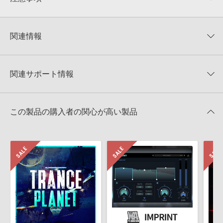
0
件の評価
KONTAKTフォーマットについて：
サンプルパック製品の
★5
0%
KONTAKTフォーマットは、
製品版KONTAKT（別売）
に読み込ん
関連情報
★4
0%
でお使いいただけます。無償版のKONTAKT PLAYERではお使いい
★3
0%
ただけませんので、ご注意ください。また、「ライブラリ・タブ」
Aiyn Zahev Sounds 製品一覧
★2
0%
への表示にも対応しておりません。
★1
0%
関連サポート情報
SPICE BUNDLE DUNE 1-3のサポート情報
4GBを超えるデータに関するご注意：
FAT32でフォーマットされた
HDDには、1ファイル4GBを超えるデータを格納することができま
レビューをもっと見る »
せん。データ容量が4GBを超えるダウンロード製品をご購入いただ
Ableton LiveでのLive Packの追加方法
きます際には、NTFSやHFS＋でフォーマットされたHDDをご用意
この製品の購入者の関心が高い製品
いただく必要がございます。
2022.06.06
製品の購入手続き完了後、受注確認メールとシリアルナンバーをお
MIDI形式サンプルパックの追加方法
知らせするメールの2通が送信されます。メールに記載されており
ます説明に沿って、製品のダウンロード／導入を行って下さい。
2022.06.06
サンプルパック製品には、原則として日本語版操作マニュアルをご
マークのついた情報は、該当する製品のご購入ユーザー様専用となって
用意しておりません。ご購入後のご不明点や詳細に関するお問い合
おります。ご覧頂くには、該当する製品をご購入頂く必要がございます。
わせなどは
テクニカルサポート
までご連絡ください。
デモソングは、製品収録サウンドを使ってできることを紹介するた
SPICE BUNDLE DUNE 1-3のサポート情報
めのデモンストレーション用の楽曲です。原則として、デモソング
そのものをお使いいただくことはできません。また、デモソングを