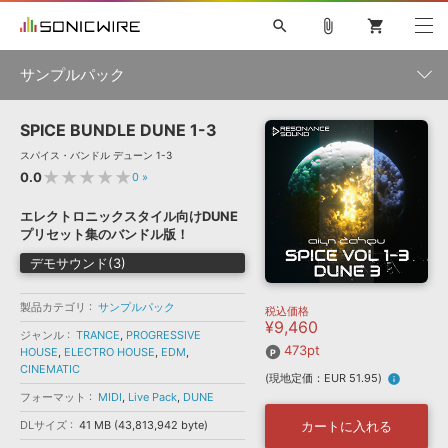
search
attach_file
shopping_cart
サンプルパック
SPICE BUNDLE DUNE 1-3
初音ミク NT
鏡音リン・レン V4X
巡音ルカ V4X
MEIKO V3
製品一覧
ソフト音源 »
スパイス・バンドル デューン 1-3
KAITO V3
VOCALOID
TOONTRACK
SPITFIRE AUDIO
★★★★★
0.0
0
»
VIENNA
EZ DRUMMER 3
SERUM
ライセンスフリーBGM
プラグイン・エフェクト »
サンプルパックを試そう
ボーカル抜き出し
DUBSTEP
ジャンル
エレクトロニックスタイル向けDUNE
キャンペーン »
プリセット集のバンドル版！
ELECTRONICA
EDM
TRANCE
MUTANT
ROUTER.FM
デモサウンド(3)
SONOCA
サンプルパック »
特集 »
製品サポート情報 »
メーカー
製品カテゴリ
サンプルパック
税込価格
ソフト音源
プラグイン・エフェクト
サンプルパック
¥9,460
ソフトウェア／ツール »
ジャンル
TRANCE
,
PROGRESSIVE
ニュースレター »
DTMガイド »
473pt
HOUSE
,
ソフトウェア／ツール
ELECTRO HOUSE
,
EDM
,
DAW
効果音
BGM
音楽カード
製作サービス
フォーマット
CINEMATIC
(現地定価：EUR 51.95)
info
DAW »
フォーマット
SONICWIREブログ »
MIDI
,
Live Pack
,
DUNE
FAQ »
楽曲配信流通
サービス
DLサイズ
41 MB (43,813,942 byte)
カートに入れる
ランキング