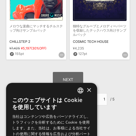
メロウな楽曲にマッチするチルステ
独特なグルーブとメロディーパーツ
ップ向けサンプルパック
を収録したテックハウス向けサンプ
ルパック
CHILLSTEP 2
COSMIC TECH HOUSE
¥7,425
¥5,197(30%OFF)
¥4,235
155pt
127pt
×
このウェブサイトは Cookie
ページ移動：
/ 5
ENGLISH
を使用しています
JAPANESE
当社はコンテンツや広告をパーソナライズし、
トラフィックを分析するために Cookie を使用
します。また、当社は、お客様による当社サイ
トの使用に関する情報を広告および分析パート