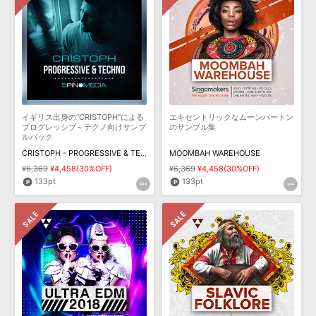
イギリス出身の“CRISTOPH”による
エキセントリックなムーンバートン
プログレッシブ～テクノ向けサンプ
のサンプル集
ルパック
CRISTOPH - PROGRESSIVE & TECHNO
MOOMBAH WAREHOUSE
¥6,369
¥4,458(30%OFF)
¥6,369
¥4,458(30%OFF)
133pt
133pt