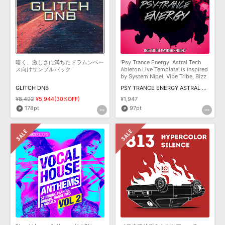
暗く、激しさに満ちたドラムンベー
'Psy Trance Energy: Astral Tech
ス向けサンプルパック
Ableton Live Template' is inspired
by System Nipel, Vibe Tribe, Bizz
GLITCH DNB
PSY TRANCE ENERGY ASTRAL TECH ABLETON LIVE
¥8,492
¥5,944(30%OFF)
¥1,947
178pt
97pt