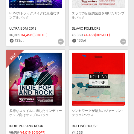
EDMのトラックメイクに最適なサ
スラヴの伝統的楽器を用いたサンプ
ンプルパック
ルパック
ULTRA EDM 2018
SLAVIC FOLKLORE
¥6,369
¥4,458(30%OFF)
¥6,369
¥4,458(30%OFF)
133pt
133pt
多様なスタイルに適したインディー
シンセワークが魅力のジャーマン・
ポップ向けサンプルパック
テック?ハウス
INDIE POP AND ROCK
ROLLING HOUSE
¥5,731
¥4,011(30%OFF)
¥4,235