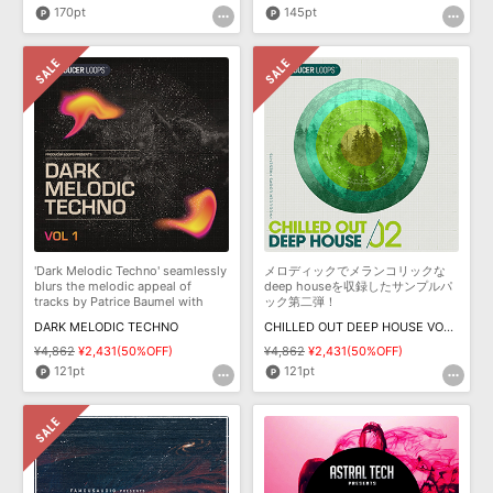
170pt
145pt
'Dark Melodic Techno' seamlessly
メロディックでメランコリックな
blurs the melodic appeal of
deep houseを収録したサンプルパ
tracks by Patrice Baumel with
ック第二弾！
dark Indu
DARK MELODIC TECHNO
CHILLED OUT DEEP HOUSE VOL 2
¥4,862
¥2,431(50%OFF)
¥4,862
¥2,431(50%OFF)
121pt
121pt