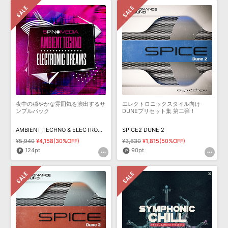
夜中の穏やかな雰囲気を演出するサ
エレクトロニックスタイル向け
ンプルパック
DUNEプリセット集 第二弾！
AMBIENT TECHNO & ELECTRONIC DREAMS
SPICE2 DUNE 2
¥5,940
¥4,158(30%OFF)
¥3,630
¥1,815(50%OFF)
124pt
90pt