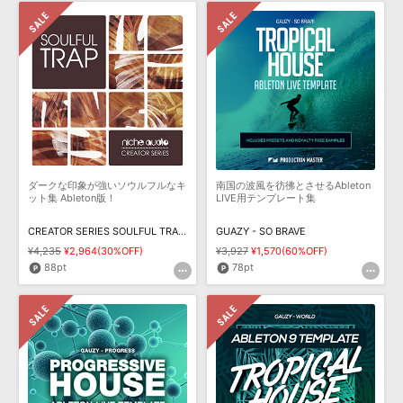
ダークな印象が強いソウルフルなキ
南国の波風を彷彿とさせるAbleton
ット集 Ableton版！
LIVE用テンプレート集
CREATOR SERIES SOULFUL TRAP ABLETON
GUAZY - SO BRAVE
¥4,235
¥2,964(30%OFF)
¥3,927
¥1,570(60%OFF)
88pt
78pt