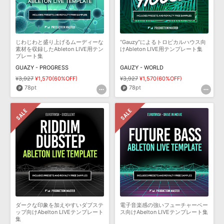
じわじわと盛り上げるムーディーな
“Gauzy”によるトロピカルハウス向
素材を収録したAbleton LIVE用テン
けAbleton LIVE用テンプレート集
プレート集
GUAZY - PROGRESS
GAUZY - WORLD
¥3,927
¥1,570(60%OFF)
¥3,927
¥1,570(60%OFF)
78pt
78pt
ダークな印象を加えやすいダブステ
電子音楽感の強いフューチャーベー
ップ向けAbelton LIVEテンプレート
ス向けAbelton LIVEテンプレート集
集