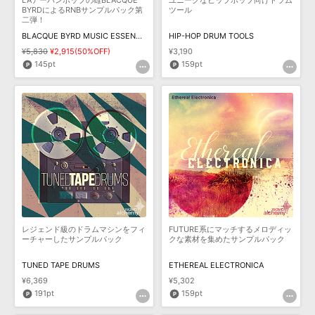
LAアーバンポップの雄BLACQUE
ユニークなヒップホップ向けドラム
BYRDによるRNBサンプルパック第
ツール
二弾！
BLACQUE BYRD MUSIC ESSENTIAL RNB 2
HIP-HOP DRUM TOOLS
¥5,830
¥2,915(50%OFF)
¥3,190
145pt
159pt
レジェンド級のドラムマシンをフィ
FUTURE系にマッチするメロディッ
ーチャーしたサンプルパック
クな素材を集めたサンプルパック
TUNED TAPE DRUMS
ETHEREAL ELECTRONICA
¥6,369
¥5,302
191pt
159pt