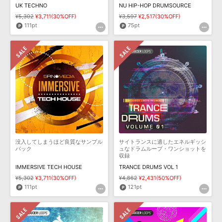
UK TECHNO
NU HIP-HOP DRUMSOURCE
¥5,302
¥3,711(30%OFF)
¥3,597
¥2,517(30%OFF)
111pt
75pt
没入してしまうほど良質なサンプル
サイトランスに適したエネルギッシ
パック
ュなドラムループ・ワンショットを
収録
IMMERSIVE TECH HOUSE
TRANCE DRUMS VOL 1
¥5,302
¥3,711(30%OFF)
¥4,862
¥2,431(50%OFF)
111pt
121pt