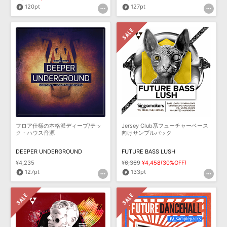
120pt
127pt
フロア仕様の本格派ディープ/テッ
Jersey Club系フューチャーベース
ク・ハウス音源
向けサンプルパック
DEEPER UNDERGROUND
FUTURE BASS LUSH
¥4,235
¥6,369
¥4,458(30%OFF)
127pt
133pt