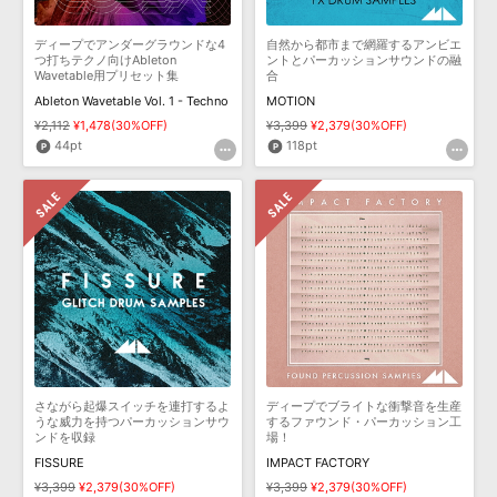
効果音 »
お問い合わせ »
無償のサウンド
管理ソフト
ディープでアンダーグラウンドな4
自然から都市まで網羅するアンビエ
つ打ちテクノ向けAbleton
ントとパーカッションサウンドの融
BGM »
Wavetable用プリセット集
合
Ableton Wavetable Vol. 1 - Techno
MOTION
次世代型
ボーカル・エディタ
¥2,112
¥1,478(30%OFF)
¥3,399
¥2,379(30%OFF)
44pt
118pt
APS
映像のBGM・
セリフを音声分離
SLS
音素材の制作・
ライセンス提供
さながら起爆スイッチを連打するよ
ディープでブライトな衝撃音を生産
うな威力を持つパーカッションサウ
するファウンド・パーカッション工
ンドを収録
場！
FISSURE
IMPACT FACTORY
¥3,399
¥2,379(30%OFF)
¥3,399
¥2,379(30%OFF)