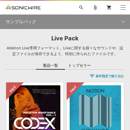
search
attach_file
shopping_cart
サンプルパック
Live Pack
初音ミク NT
鏡音リン・レン V4X
巡音ルカ V4X
MEIKO V3
製品一覧
ソフト音源 »
KAITO V3
VOCALOID
TOONTRACK
SPITFIRE AUDIO
Ableton Live専用フォーマット。Liveに関する様々なサウンドや、設
定ファイルが保存できるよう、特別に作られたファイルです。
VIENNA
EZ DRUMMER 3
SERUM
ライセンスフリーBGM
プラグイン・エフェクト »
サンプルパックを試そう
ボーカル抜き出し
DUBSTEP
ジャンル
キャンペーン »
製品一覧
トップセラー
ELECTRONICA
EDM
TRANCE
MUTANT
ROUTER.FM
条件指定で絞り込む
SONOCA
サンプルパック »
特集 »
製品サポート情報 »
メーカー
ソフト音源
プラグイン・エフェクト
サンプルパック
ソフトウェア／ツール »
ニュースレター »
DTMガイド »
ソフトウェア／ツール
DAW
効果音
BGM
音楽カード
製作サービス
フォーマット
DAW »
SONICWIREブログ »
FAQ »
楽曲配信流通
サービス
ランキング