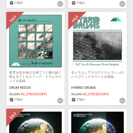
118pt
118pt
星空を吹き抜ける凍てつく風の如く
生ドラムとアナログドラムマシンの
吼えるアトモスフィア・ドラムサウ
ハイブリッドサウンドを収録
ンドを収録
DRUM REDOX
HYBRID DRUMS
¥3,399
¥2,379(30%OFF)
¥3,399
¥2,379(30%OFF)
118pt
118pt