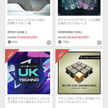
エレクトロニックスタイル向け
ローファイでドラマティックな素材
DUNEプリセット集
を収めたサンプルパック
SPICE1 DUNE 2
SYMPHONIC CHILL
¥3,630
¥1,815(50%OFF)
¥8,492
¥5,944(30%OFF)
90pt
178pt
様々なアーティストからインスパイ
トラップ＆ヒップホップの為のドラ
アされたテクノ向けサンプルパック
ムサンプルコレクション