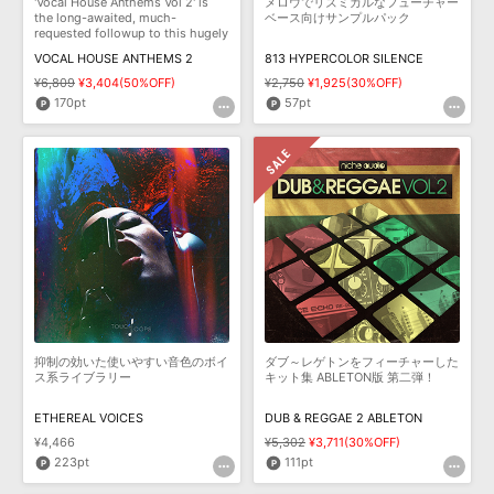
'Vocal House Anthems Vol 2' is
メロウでリズミカルなフューチャー
the long-awaited, much-
ベース向けサンプルパック
requested followup to this hugely
popular seri
VOCAL HOUSE ANTHEMS 2
813 HYPERCOLOR SILENCE
¥6,809
¥3,404(50%OFF)
¥2,750
¥1,925(30%OFF)
170pt
57pt
抑制の効いた使いやすい音色のボイ
ダブ～レゲトンをフィーチャーした
ス系ライブラリー
キット集 ABLETON版 第二弾！
ETHEREAL VOICES
DUB & REGGAE 2 ABLETON
¥4,466
¥5,302
¥3,711(30%OFF)
223pt
111pt