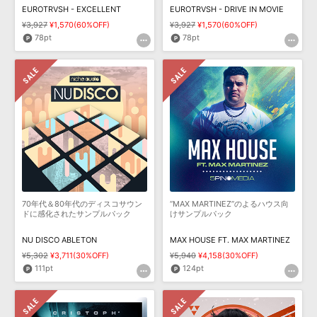
EUROTRVSH - EXCELLENT
EUROTRVSH - DRIVE IN MOVIE
¥3,927
¥1,570(60%OFF)
¥3,927
¥1,570(60%OFF)
78pt
78pt
70年代＆80年代のディスコサウン
“MAX MARTINEZ”のよるハウス向
ドに感化されたサンプルパック
けサンプルパック
NU DISCO ABLETON
MAX HOUSE FT. MAX MARTINEZ
¥5,302
¥3,711(30%OFF)
¥5,940
¥4,158(30%OFF)
111pt
124pt