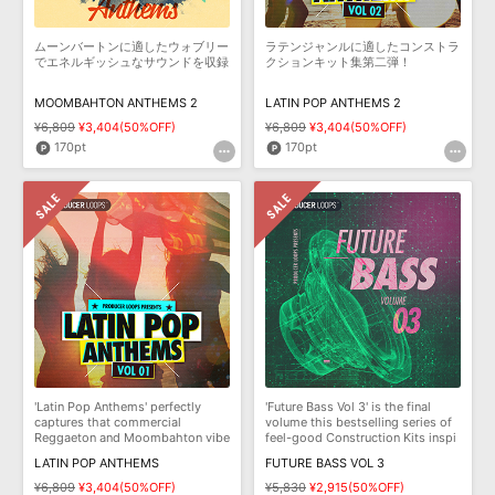
ムーンバートンに適したウォブリー
ラテンジャンルに適したコンストラ
でエネルギッシュなサウンドを収録
クションキット集第二弾！
MOOMBAHTON ANTHEMS 2
LATIN POP ANTHEMS 2
¥6,809
¥3,404(50%OFF)
¥6,809
¥3,404(50%OFF)
170pt
170pt
'Latin Pop Anthems' perfectly
'Future Bass Vol 3' is the final
captures that commercial
volume this bestselling series of
Reggaeton and Moombahton vibe
feel-good Construction Kits inspi
that has been d
LATIN POP ANTHEMS
FUTURE BASS VOL 3
¥6,809
¥3,404(50%OFF)
¥5,830
¥2,915(50%OFF)