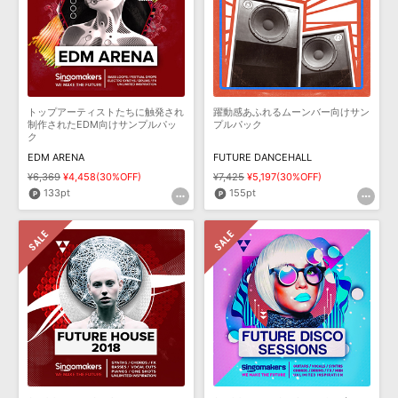
トップアーティストたちに触発され
躍動感あふれるムーンバー向けサン
制作されたEDM向けサンプルパッ
プルパック
ク
EDM ARENA
FUTURE DANCEHALL
¥6,369
¥4,458(30%OFF)
¥7,425
¥5,197(30%OFF)
133pt
155pt